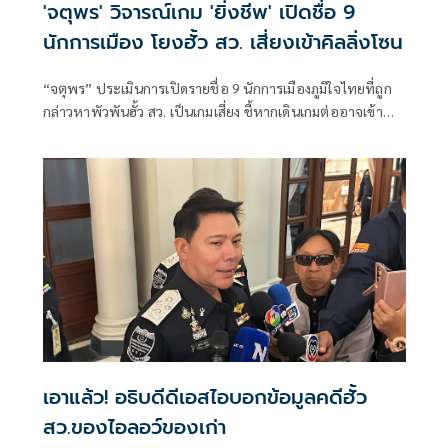
'จตุพร' วิจารณ์เกม 'ยิ่งชีพ' เปิดชื่อ 9
นักการเมือง โยงฮั้ว สว. เสี่ยงเข้าคิลลิ่งโซน
“จตุพร” ประเมินการเปิดรายชื่อ 9 นักการเมืองภูมิใจไทยที่ถูก
กล่าวหาพัวพันฮั้ว สว. เป็นเกมเสี่ยง ชี้หากเดินเกมต่ออาจเข้า
ทางฝ่ายถูกกล่าว
เอาแล้ว! อธิบดีดีเอสไอบอกข้อมูลคดีฮั้ว
สว.ของไอลอว์ของเก่า