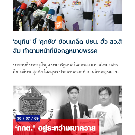
'อนุทิน' ชี้ 'ศุภชัย' ย้อนเกล็ด ปชน. ฮั้ว สว.สี
ส้ม ทำตามหน้าที่มือกฎหมายพรรค
นายอนุทิน ชาญวีรกูล นายกรัฐมนตรีและรมว.มหาดไทย กล่าว
ถึงกรณีนายศุภชัย ใจสมุทร ประธานคณะทํางานด้านกฎหมาย
พรรคภูมิใจไทย เรียกร้องให้ตรวจสอบคืนกรณีฮั้วสว.สีส้ม นา
ยกฯเห็นด้วยกับแนวทางนี้หรือไม่ ว่า นายศุภชัย ทําหน้าที่ของ
ท่าน