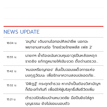
NEWS UPDATE
'อนุทิน' เดินงานโอทอปศิลปาชีพ บอกจะ
16:04 น.
พยายามสานต่อ 'ไทยช่วยไทยพลัส เฟส 2'
นายกฯ ย้ำต้องเน้นควบคุมอาวุธปืนหลังเหตุก
15:55 น.
ราดยิง แก้กฎหมายให้เข้มงวด ตั้งด่านตรวจ
เพิ่ม
'หมอเหรียญทอง' ลั่นเป็นจอมเผด็จการแห่ง
15:42 น.
มงกุฎวัฒนะ เพื่อรักษาความสงบปลอดภัย
ภายในรพ.
'นิพิฏฐ์' กระตุกตำรวจ หากจำเป็นต้องวิสามัญฯ
15:32 น.
ก็ต้องทำทันที เพื่อมิให้ผู้บริสุทธิ์เสียชีวิตเพิ่ม
ตำรวจปิดล้อมบ้านหมวดชัย มือปืนยิงใส่ลูก
15:21 น.
บุญธรรม ยังไม่ยอมมอบตัว