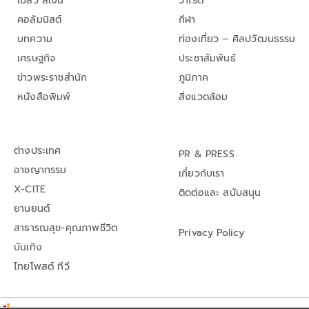
เปลว สีเงิน
วาไรตี้
คอลัมนิสต์
กีฬา
บทความ
ท่องเที่ยว – ศิลปวัฒนธรรม
เศรษฐกิจ
ประชาสัมพันธ์
ข่าวพระราชสำนัก
ภูมิภาค
หนังสือพิมพ์
สิ่งแวดล้อม
ต่างประเทศ
PR & PRESS
อาชญากรรม
เกี่ยวกับเรา
X-CITE
ติดต่อและ สนับสนุน
ยานยนต์
สาธารณสุข-คุณภาพชีวิต
Privacy Policy
บันเทิง
ไทยโพสต์ ทีวี