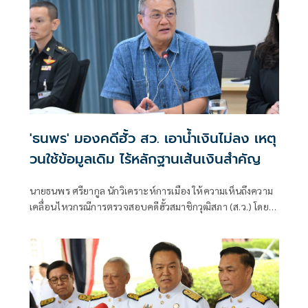
'ธนพร' มองคดีฮั้ว สว. เอาน้ำเงินไม่ลง เหตุ
วนใช้ข้อมูลเดิม ไร้หลักฐานเส้นเงินสำคัญ
นายธนพร ศรียากูล นักวิเคราะห์การเมือง ให้ความเห็นถึงความ
เคลื่อนไหวกรณีการตรวจสอบคดีฮั้วสมาชิกวุฒิสภา (ส.ว.) โดย
ระบุว่า ประเด็นดังกล่าวยังคงอาศัยข้อมูลชุดเดิมที่ถูกหยิบยกขึ้น
มาอย่างต่อเนื่อง และไม่น่าจะทำให้ผลของคดีเปลี่ยนแปลงไป
จากเดิม นายธนพรกล่าวว่า ในช่วงที่ พ.ต.อ.ทวี สอดส่อง ดำรง
ตำแหน่งรัฐมนตรีว่าการกระทรวงยุติธรรม และกำกับดูแลกรม
สอบสวนคดีพิเศษ (DSI) และ นายภูมิธรรม เวชชยชัย