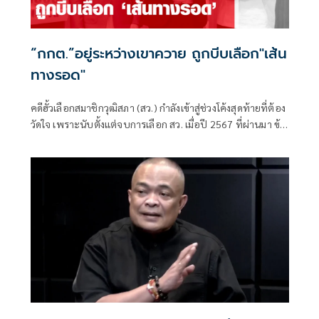
“กกต.”อยู่ระหว่างเขาควาย ถูกบีบเลือก"เส้น
ทางรอด"
คดีฮั้วเลือกสมาชิกวุฒิสภา (สว.) กำลังเข้าสู่ช่วงโค้งสุดท้ายที่ต้อง
วัดใจ เพราะนับตั้งแต่จบการเลือก สว. เมื่อปี 2567 ที่ผ่านมา ข้อ
ครหาเรื่องขบวนการจัดตั้ง การเดินสายจองห้องพักในกรุงเทพฯ
และปริมณฑล การแจกตั๋วเครื่องบิน ตลอดจนตารางโพยลง
คะแนน ได้กลายเป็นของติดตัว สว.ชุดปัจจุบันสัดส่วนเกินครึ่ง
สภา หรือที่เรียกกันติดปากว่า "สว.สีน้ำเงิน"