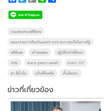
ac
wi
o
n
h
e
tt
p
e
ar
b
er
y
e
o
Li
Tags
กรมสอบสวนคดีพิเศษ
o
n
คณะกรรมการป้องกันและปราบปรามการทุจริตในภาครัฐ
k
k
คดีพิเศษ
ทวี สอดส่อง
ปฏิบัติหน้าที่มิชอบ
ปปช.
พ.ต.ต.ยุทธนา แพรดำ
มาตรา 157
สว.สีน้ำเงิน
อธิบดีดีเอสไอ
ฮั้วเลือกสว.
ข่าวที่เกี่ยวข้อง