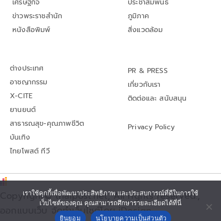
เศรษฐกิจ
ประชาสัมพันธ์
ข่าวพระราชสำนัก
ภูมิภาค
หนังสือพิมพ์
สิ่งแวดล้อม
ต่างประเทศ
PR & PRESS
อาชญากรรม
เกี่ยวกับเรา
X-CITE
ติดต่อและ สนับสนุน
ยานยนต์
สาธารณสุข-คุณภาพชีวิต
Privacy Policy
บันเทิง
ไทยโพสต์ ทีวี
Copyright© thaipost.net, All rights reserved.,
เราใช้คุกกี้เพื่อพัฒนาประสิทธิภาพ และประสบการณ์ที่ดีในการใช้
เว็บไซต์ของคุณ คุณสามารถศึกษารายละเอียดได้ที่นี่
ออกแบบเว็บ จัดทำเว็บไซต์โดย iDesign
ยินยอม
นโยบายความเป็นส่วนตัว