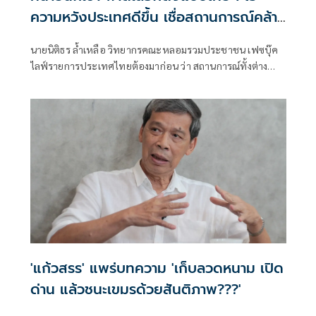
ความหวังประเทศดีขึ้น เชื่อสถานการณ์คล้าย
เวเนซุเอลา
นายนิติธร ล้ำเหลือ วิทยากรคณะหลอมรวมประชาชน เฟซบุ๊ค
ไลฟ์รายการประเทศไทยต้องมาก่อน ว่า สถานการณ์ทั้งต่าง
ประเทศและแนวรบไทย-กัมพูชา รุมเร้าความมั่นคงไทยอย่าง
หนัก ดังนั้น ประเทศจะรอดพันภัยได้ย่อมอยู่ที่พลังของฝ่าย
ประชาชน เพราะโอกาสฝากความหวังไว้ที่นักการเมืองและการ
เลือกตั้ง 8 ก.พ. 2569 คงเป็นไปได้ยากมาก
'แก้วสรร' แพร่บทความ 'เก็บลวดหนาม เปิด
ด่าน แล้วชนะเขมรด้วยสันติภาพ???'