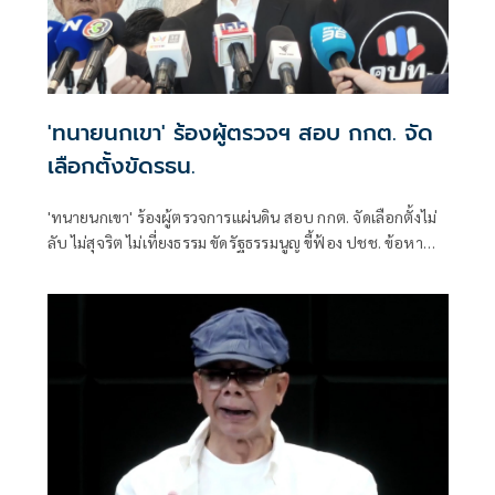
'ทนายนกเขา' ร้องผู้ตรวจฯ สอบ กกต. จัด
เลือกตั้งขัดรธน.
'ทนายนกเขา' ร้องผู้ตรวจการแผ่นดิน สอบ กกต. จัดเลือกตั้งไม่
ลับ ไม่สุจริต ไม่เที่ยงธรรม ขัดรัฐธรรมนูญ ขี้ฟ้อง ปชช. ข้อหา
อั้งยี่รุนแรง บางพรรคเข้าข่ายกว่า