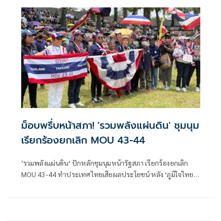
'โรม' ลั่น 'ปชน.' ขอพิสูจน์ตัวเองให้เห็น จะชนะใจด้วยการ
ทำงาน ด้าน 'ภท.' เรียกร้องทุกพรรคการเมือง หนุน ยกเลิก MOU
43-44
ม็อบพรึ่บหน้าสภา! 'รวมพลังแผ่นดิน' ชุมนุม
เรียกร้องยกเลิก MOU 43-44
’รวมพลังแผ่นดิน‘ ปักหลักชุมนุมหน้ารัฐสภา เรียกร้องยกเลิก
MOU 43-44 ทำประเทศไทยเสียผลประโยชน์ หลัง ‘ภูมิใจไทย‘
เตรียมเสนอเรื่องด่วนต่อที่ประชุม ด้าน ‘พิชิต’ ซัด ‘แพทองธาร’
ชี้แจงปมคลิปเสียง ’ฮุน เซน‘ เทคนิคการเจรจาเป็นแค่ข้ออ้าง
ถาม เป็นไปเพื่อรักษาตำแหน่งของตัวเองหรือไม่