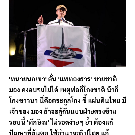
'ทนายนกเขา' ลั่น 'แพทองธาร' ขายชาติ
มอง คงอบรมไม่ได้ เหตุพ่อก็โกงชาติ น้าก็
โกงชาวนา นี่คือตระกูลโกง ชี้ แผ่นดินไทย มี
เจ้าของ มอง ถ้าจะสู้กันแบบฝ่ายตรงข้าม
รอบนี้ 'ทักษิณ' ไม่รอดง่ายๆ ย้ำ ต้องแก้
ปัญหาที่ต้นตอ ใช้อำนาจอธิปไตย แก้