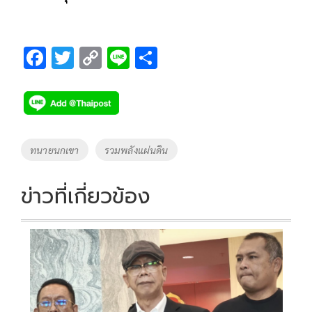
F
T
C
Li
S
ac
wi
o
n
h
e
tt
p
e
ar
b
er
y
e
o
Li
Tags
ทนายนกเขา
รวมพลังแผ่นดิน
o
n
k
k
ข่าวที่เกี่ยวข้อง