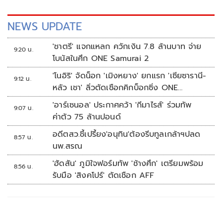
NEWS UPDATE
'ชาตรี' แจกแหลก ควักเงิน 7.8 ล้านบาท จ่าย
9:20 น.
โบนัสในศึก ONE Samurai 2
'โนอิริ' จัดน็อก 'เมิงหยาง' ยกแรก 'เซียซารานี-
9:12 น.
หลัว เชา' ลิ่วตัดเชือกคิกบ็อกซิ่ง ONE
Samurai 2
'อาร์เซนอล' ประกาศคว้า 'กีมาไรส์' ร่วมทัพ
9:07 น.
ค่าตัว 75 ล้านปอนด์
อดีตสว.ชี้เปรี้ยง'อนุทิน'ต้องรีบทูลเกล้าฯปลด
8:57 น.
นพ.สรณ
'ฮัดสัน' ภูมิใจฟอร์มทัพ 'ช้างศึก' เตรียมพร้อม
8:56 น.
รับมือ 'สิงคโปร์' ตัดเชือก AFF