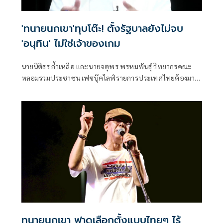
'ทนายนกเขา'ทุบโต๊ะ! ตั้งรัฐบาลยังไม่จบ
'อนุทิน' ไม่ใช่เจ้าของเกม
นายนิติธร ล้ำเหลือ และนายจตุพร พรหมพันธุ์ วิทยากรคณะ
หลอมรวมประชาชน เฟซบุ๊คไลฟ์รายการประเทศไทยต้องมา
ก่อน โดยประเมินกา
ทนายนกเขา ฟาดเลือกตั้งแบบไทยๆ ไร้