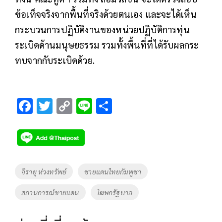
ข้อเท็จจริงจากพื้นที่จริงด้วยตนเอง และจะได้เห็น
กระบวนการปฏิบัติงานของหน่วยปฏิบัติการทุ่น
ระเบิดด้านมนุษยธรรม รวมทั้งพื้นที่ที่ได้รับผลกระ
ทบจากกับระเบิดด้วย.
F
T
C
Li
S
ac
wi
o
n
h
e
tt
p
e
ar
b
er
y
e
o
Li
Tags
จิรายุ ห่วงทรัพย์
ชายแดนไทยกัมพูชา
o
n
สถานการณ์ชายแดน
โฆษกรัฐบาล
k
k