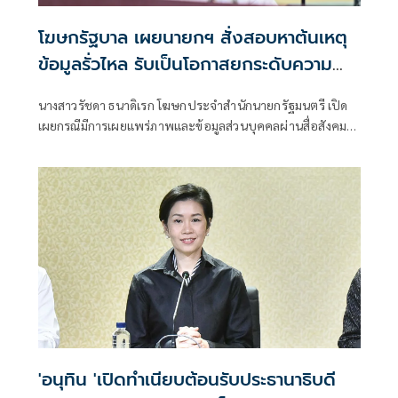
โฆษกรัฐบาล เผยนายกฯ สั่งสอบหาต้นเหตุ
ข้อมูลรั่วไหล รับเป็นโอกาสยกระดับความ
มั่นคงปลอดภัยข้อมูลภาครัฐทั้งระบบ
นางสาวรัชดา ธนาดิเรก โฆษกประจำสำนักนายกรัฐมนตรี เปิด
เผยกรณีมีการเผยแพร่ภาพและข้อมูลส่วนบุคคลผ่านสื่อสังคม
ออนไลน์นั้น นายอนุทิน ชาญวีรกูล นายกรัฐมนตรี สั่งการทุก
หน่วยงานที่เกี่ยวข้องเร่งตรวจสอบข้อเท็จจริง พร้อมตั้งคณะ
กรรมการสอบสวนภายใน ห
'อนุทิน 'เปิดทำเนียบต้อนรับประธานาธิบดี