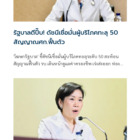
รัฐบาลตีปี๊บ! ดัชนีเชื่อมั่นผู้บริโภคทะลุ 50
สัญญาณศก.ฟื้นตัว
'โฆษกรัฐบาล' ชี้ดัชนีเชื่อมั่นผู้บริโภคทะลุระดับ 50 สะท้อน
สัญญาณฟื้นตัว รบ.เดินหน้าดูแลค่าครองชีพ เร่งส่งออก ท่อง
เที่ยว และการลงทุนต่อเนื่อง