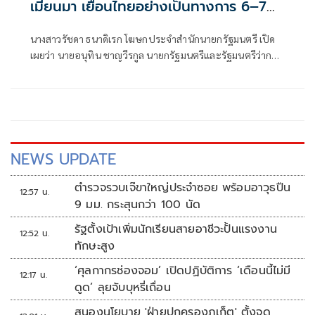
เมียนมา เยือนไทยอย่างเป็นทางการ 6–7
ส.ค.
นางสาวรัชดา ธนาดิเรก โฆษกประจำสำนักนายกรัฐมนตรี เปิด
เผยว่า นายอนุทิน ชาญวีรกูล นายกรัฐมนตรีและรัฐมนตรีว่าการ
กระทรวงมห
NEWS UPDATE
ตำรวจรวบเจ๊ขาใหญ่ประจำซอย พร้อมอาวุธปืน
12:57 น.
9 มม. กระสุนกว่า 100 นัด
รัฐตั้งเป้าเพิ่มนักเรียนสายอาชีวะปั้นแรงงาน
12:52 น.
ทักษะสูง
‘ศุลกากรช่องจอม’ เปิดปฏิบัติการ ‘เดือนนี้ไม่มี
12:17 น.
ดูด’ ลุยจับบุหรี่เถื่อน
สนองนโยบาย 'ฝ่ายปกครองภูเก็ต' ตั้งจุด