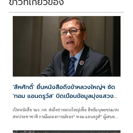
ข่าวที่เกี่ยวข้อง
'สีหศักดิ์' ยื่นหนังสือถึงข้าหลวงใหญ่ฯ ซัด
'ทอม แอนดรูว์ส' บิดเบือนข้อมูลมุ่งแสวงหา
ผลประโยชน์ทางการเมือง
เปิดหนังสือ รมว. กต. ส่งถึงท่าหลวงใหญ่เพื่อ สิทธิมนุษยชนแห่ง
สหประชาชาติ กรณีแถลงการณ์ของ“ ทอม แอนดรูส์” ผู้เสนอ
รายงานพิเศษ เกี่ยวกับสถานการณ์สิทธิมนุษชนในกัมพูชา
พาดพิงไทยด้วยข้อมูลที่ไม่ตรงกับความเป็นจริง