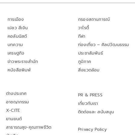
การเมือง
กรองสถานการณ์
เปลว สีเงิน
วาไรตี้
คอลัมนิสต์
กีฬา
บทความ
ท่องเที่ยว – ศิลปวัฒนธรรม
เศรษฐกิจ
ประชาสัมพันธ์
ข่าวพระราชสำนัก
ภูมิภาค
หนังสือพิมพ์
สิ่งแวดล้อม
ต่างประเทศ
PR & PRESS
อาชญากรรม
เกี่ยวกับเรา
X-CITE
ติดต่อและ สนับสนุน
ยานยนต์
สาธารณสุข-คุณภาพชีวิต
Privacy Policy