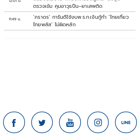
12:01 น.
ตรวจเข้ม คุมอาวุธปืน–ยาเสพติด
‘ภราดร’ การันตีใช้งบพ.ร.ก.เงินกู้ทำ ‘ไทยเที่ยว
11:49 น.
ไทยพลัส’ ไม่ผิดหลัก