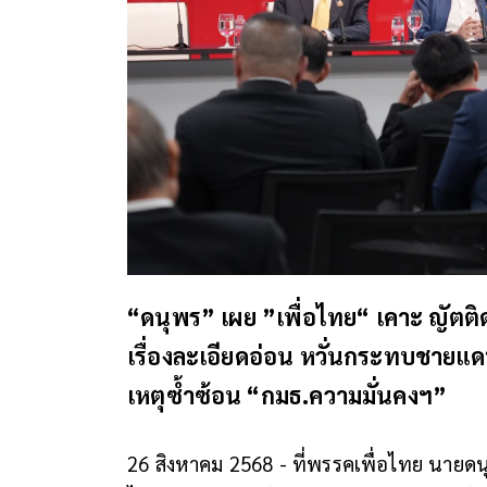
“ดนุพร” เผย ”เพื่อไทย“ เคาะ ญัตติ
เรื่องละเอียดอ่อน หวั่นกระทบชายแดน
เหตุซ้ำซ้อน “กมธ.ความมั่นคงฯ”
26 สิงหาคม 2568 - ที่พรรคเพื่อไทย นายดน