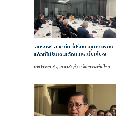
'จักรภพ' อวดทีมที่ปรึกษาคุณภาพคับ
แก้วที่ไม่รับเงินเดือนและเบี้ยเลี้ยง!
นายจักรภพ เพ็ญแข สส.บัญชีรายชื่อ พรรคเพื่อไทย