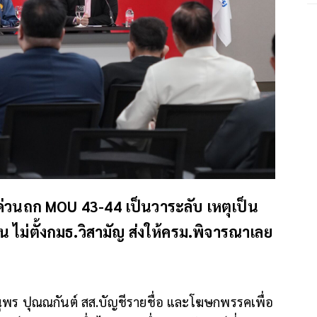
ด่วนถก MOU 43-44 เป็นวาระลับ เหตุเป็น
 ไม่ตั้งกมธ.วิสามัญ ส่งให้ครม.พิจารณาเลย
ุพร ปุณณกันต์ สส.บัญชีรายชื่อ และโฆษกพรรคเพื่อ