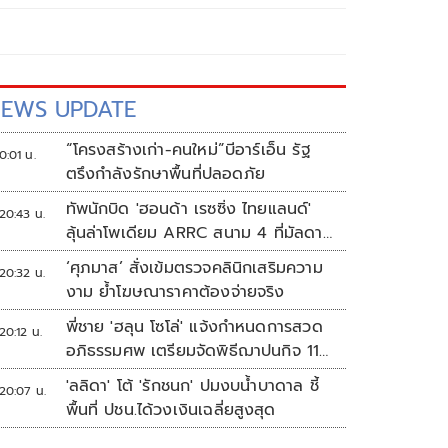
EWS UPDATE
“โครงสร้างเก่า-คนใหม่”บีอาร์เอ็น รัฐ
0:01 น.
ตรึงกำลังรักษาพื้นที่ปลอดภัย
ทัพนักบิด 'ฮอนด้า เรซซิ่ง ไทยแลนด์'
20:43 น.
ลุ้นล่าโพเดียม ARRC สนาม 4 ที่มัลดาลิ
กา
‘ศุภมาส’ สั่งเข้มตรวจคลินิกเสริมความ
20:32 น.
งาม ย้ำโฆษณาราคาต้องจ่ายจริง
พี่ชาย 'ฮลุน โซโล่' แจ้งกำหนดการสวด
20:12 น.
อภิธรรมศพ เตรียมจัดพิธีฌาปนกิจ 11
ส.ค.
'ลลิดา' โต้ 'รักชนก' ปมงบน้ำบาดาล ชี้
20:07 น.
พื้นที่ ปชน.ได้วงเงินเฉลี่ยสูงสุด