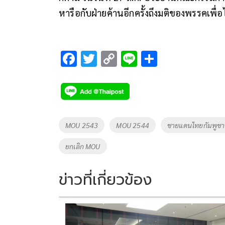
หารือกับฝ่ายค้านอีกครั้งถึงมติของพรรคเพื่
F
T
C
Li
S
ac
wi
o
n
h
e
tt
p
e
ar
b
er
y
e
o
Li
Tags
MOU 2543
MOU 2544
ชายแดนไทยกัมพูชา
o
n
ยกเลิก MOU
k
k
ข่าวที่เกี่ยวข้อง