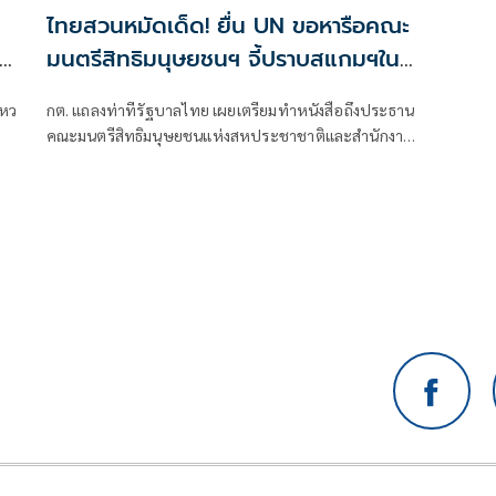
ไทยสวนหมัดเด็ด! ยื่น UN ขอหารือคณะ
มนตรีสิทธิมนุษยชนฯ จี้ปราบสแกมฯใน
กัมพูชา โต้ยิบรายงาน 'ทอม แอนดรูว์ส'
ไหว
กต. แถลงท่าทีรัฐบาลไทย เผยเตรียมทำหนังสือถึงประธาน
คณะมนตรีสิทธิมนุษยชนแห่งสหประชาชาติและสำนักงาน
นะ
ข้าหลวงใหญ่สิทธิมนุษยชน ที่นครเจนีวา หลัง “ทอม แอน
ดรูส์” เสนอรายงานพิเศษพาดพิงประเทศไทย มีหลาย
ประเด็นที่ไม่เห็นด้วย ชี้กระทบความเป็นกลาง -เที่ยงธรรม
“สีหศักดิ์”