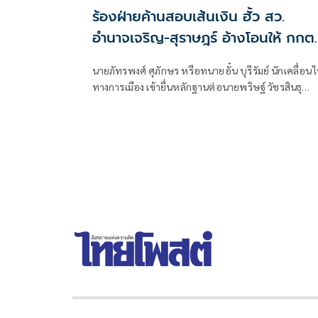
ร้องฝ่ายค้านสอบเส้นเงิน ฮั้ว สว.
อำนาจเจริญ-สุราษฎร์ อ้างโอนให้ กกต.
เกือบล้าน
นายภัทรพงศ์ ศุภักษร หรือทนายอั๋น บุรีรัมย์ นักเคลื่อน
ทางการเมือง เข้ายื่นหลักฐานต่อนายพริษฐ์ วัชรสินธุ
สส.บัญชีรายชื่อ และรองหัวหน้าพรรคประชาชน ในฐา
ประธานคณะกรรมการประสานงานพรรคร่วมฝ่ายค้าน
(วิปฝ่ายค้าน)