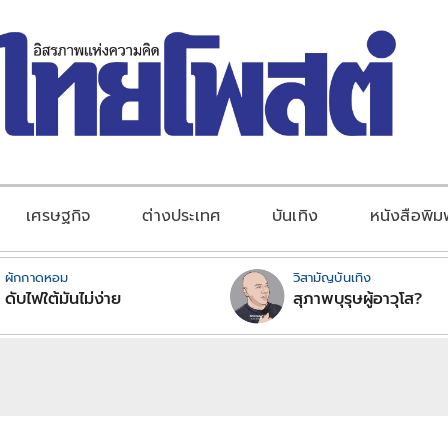
เศรษฐกิจ
ต่างประเทศ
บันเทิง
หนังสือพิม
ผักกาดหอม
วิสามัญบันเทิง
ดับไฟใต้มันไม่ง่าย
สุภาพบุรุษผู้อาวุโส?