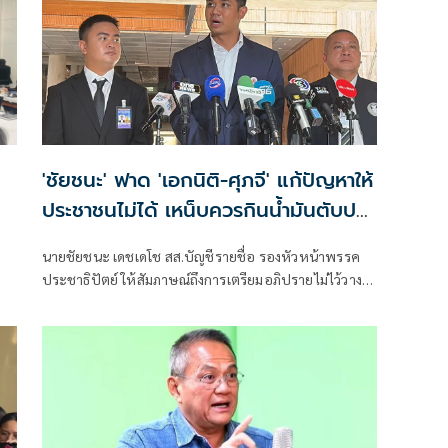
'ชัยชนะ' ฟาด 'เอกนิติ-ศุภจี' แก้ปัญหาให้
ประชาชนไม่ได้ เหน็บควรกินน้ำมันตับปลา
สมองจะได้ดีขึ้น
นายชัยชนะ เดชเดโช สส.บัญชีรายชื่อ รองหัวหน้าพรรค
ประชาธิปัตย์ ให้สัมภาษณ์ถึงการเตรียมอภิปรายไม่ไว้วางใจ
รัฐบาลของฝ่ายค้าน ว่า ต้องให้พรรคประชาชนเป็นผู้ยื่น
เมื่อไหร่ที่ฝ่ายค้านมีมติว่ายื่นอภิปรายไม่ไว้วางใจ พรรคร่วม
ฝ่ายค้านก็จะนำเรื่องกลับหารือแต่ละพรรค ยืนยันว่ามี
ความพร้อมอยู่แล้ว ซึ่งต้องดูไทม์ไลน์ว่าพรรคประชาชน
กำหนดช่วงไหน เพราะเมื่อเปิดสภามา