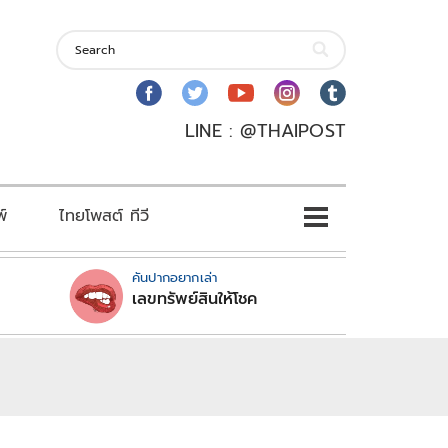
LINE : @THAIPOST
พ์
ไทยโพสต์ ทีวี
คันปากอยากเล่า
เลขทรัพย์สินให้โชค