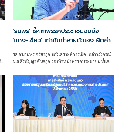
'ธนพร' ชี้หากพรรคประชาชนจับมือ
0
'แดง-เขียว' เท่ากับทำลายตัวเอง ผิดคำ
พูด
รศ.ดร.ธนพร ศรียากูล นักวิเคราะห์การเมือง กล่าวถึงกรณี
ดิน
น.ส.ศิริกัญญา ตันสกุล รองหัวหน้าพรรคประชาชน ที่แสดง
ความเห็นว่าหากเกิดการจัดตั้งรัฐบาลระหว่างพรรคเพื่อ
ไทยกับพรรคภูมิใจไทย ก็จำเป็นต้องพูดคุยกับพรรค
ประชาชนด้วยว่า