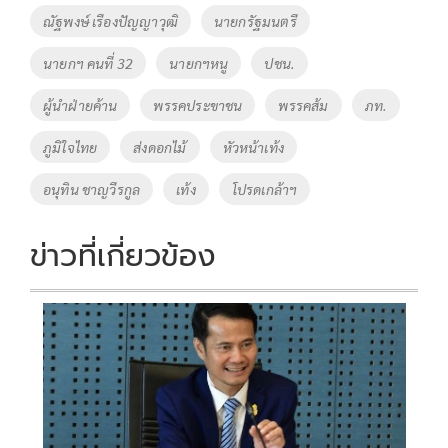
o
Li
Tags
ณัฐพงษ์ เรืองปัญญาวุฒิ
นายกรัฐมนตรี
o
n
นายกฯ คนที่ 32
นายกฯหนู
ปชน.
k
k
ผู้นำฝ่ายค้าน
พรรคประขาชน
พรรคส้ม
ภท.
ภูมิใจไทย
ส่งดอกไม้
หัวหน้าเท้ง
อนุทิน ชาญวีรกูล
เท้ง
โปรดเกล้าฯ
ข่าวที่เกี่ยวข้อง