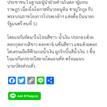
ประชาชน ในฐานะผู้นำฝ่ายค้านในสภาผู้แทน
ราษฎร เนื่องในโอกาสที่นายอนุทิน ชาญวีรกูล รับ
พระบรมราชโองการโปรดเกล้าฯ แต่งตั้งเป็นนายก
รัฐมนตรี คนที่ 32
โดยแจกันจัดมาในโทนสีขาว-น้ำเงิน ประกอบด้วย
ดอกกุหลาบสีขาว ดอกคาร์เนชั่นสีขาว แซมด้วยดอก
ไฮเดรนเยียสีฟ้าแกมน้ำเงิน ผูกริบบิ้นสีน้ำเงิน 3 ชิ้น
ในแจกันกระจกใสลายไดมอนคัท พร้อมแนบ
นามบัตรส่วนตัว.
F
T
C
Li
S
ac
wi
o
n
h
e
tt
p
e
ar
b
er
y
e