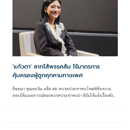
'แก้วตา' ลากไส้พรรคส้ม ไร้มาตรการ
คุ้มครองผู้ถูกคุกคามทางเพศ
ธิษะณา ชุณหะวัณ อดีต สส. พรรคประชาชน โพสต์ข้อความ
ตอบโต้แถลงการณ์ของพรรคประชาชนว่า ดิฉันได้แจ้งเรื่องดัง
กล่าวต่อบุคคลที่เกี่ยวข้อง