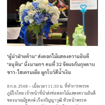
‘ผู้นำฝ่ายค้าน’ ส่งดอกไม้แสดงความยินดี
‘อนุทิน’ นั่งนายกฯ คนที่ 32 จัดแจกันกุหลาบ
ขาว-ไฮเดรนเยีย ผูกโบว์สีน้ำเงิน
8 ก.ย. 2568 – เมื่อเวลา 11:30 น. ที่ทำการพรรค
ภูมิใจไทย เจ้าหน้าที่นำส่งช่อดอกไม้แสดงความยินดี
ของนายณัฐพงษ์ เรืองปัญญาวุฒิ หัวหน้าพรรค