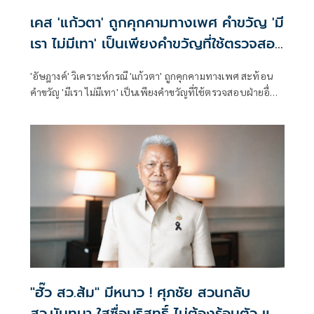
เคส 'แก้วตา' ถูกคุกคามทางเพศ คำขวัญ 'มี
เรา ไม่มีเทา' เป็นเพียงคำขวัญที่ใช้ตรวจสอบ
ฝ่ายอื่น
'อัษฎางค์' วิเคราะห์กรณี 'แก้วตา' ถูกคุกคามทางเพศ สะท้อน
คำขวัญ 'มีเรา ไม่มีเทา' เป็นเพียงคำขวัญที่ใช้ตรวจสอบฝ่ายอื่น
ไม่อาจใช้เป็นเกราะรับรองว่าพรรคปลอดมลทิน เมื่อปัญหาเกิด
ซ้ำในหลายรูปแบบ ตั้งแต่เรื่อง ทางเพศ ยาเสพติด การพนัน ข้อ
กล่าวหาทางการเงิน พรรคย่อมไม่อาจอธิบายทุกกรณีว่าเป็น
ความผิดส่วนบุคคลได้อีกต่อไป
"ฮั๊ว สว.ส้ม" มีหนาว ! ศุภชัย สวนกลับ
สว.นันทนา ใสซื่อบริสุทธิ์ ไม่ต้องร้อนตัว แฉ