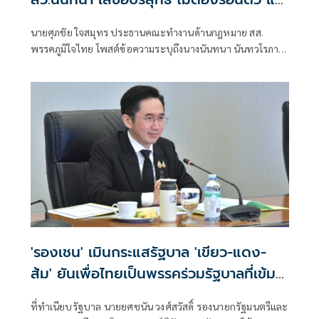
เรียกประชุม สว.ส้ม ณ.ห้องจูปิเตอร์
นายศุภชัย ใจสมุทร ประธานคณะทำงานด้านกฎหมาย สส.
เมืองทองธานี ไม่ได้แชร์ค่าใช้จ่านกัน เพรามี
พรรคภูมิใจไทย โพสต์ข้อความระบุถึงนางนันทนา นันทวโรภาส
หลักฐาน "หิรัญ - ฟ้าเดียวกัน" ทั้งจอง ทั้ง
สมาชิกวุฒิสภา กรณีการ ฮั๊ว สว.ส้ม ไม่ต้องร้อนตัว โดยระบุ
จ่าย
พฤติกรรม จัดประชุมผู้สมัคร สว.ส้ม ที่ห้องจูปิเตอร์ เมืองทอง
ธานี
'รองเชน' เมินกระแสรัฐบาล 'เขียว-แดง-
ส้ม' ยันเพื่อไทยเป็นพรรคร่วมรัฐบาลที่เข้ม
แข็ง
ที่ทำเนียบรัฐบาล นายยศชนัน วงศ์สวัสดิ์ รองนายกรัฐมนตรีและ