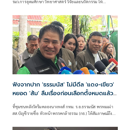
รมว.การอุดมศึกษา วิทยาศาสตร์ วิจัยและนวัตกรรม ให้
สัมภาษณ์กรณี น.ส.
ฟังจากปาก 'ธรรมนัส' ไม่มีดีล 'แดง-เขียว'
หยอด 'ส้ม' ลืมเรื่องก่อนเลือกตั้งหมดแล้ว
ศัตรูก็กลับมารักกันได้
ที่ชุมชนหลังวัดริมคลองนางหงส์ กทม. ร.อ.ธรรมนัส พรหมเผ่า
สส.บัญชีรายชื่อ หัวหน้าพรรคกล้าธรรม (กธ.) ให้สัมภาษณ์ถึง
กรณีหายหน้าห