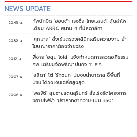
NEWS UPDATE
ทัพนักบิด 'ฮอนด้า เรซซิ่ง ไทยแลนด์' ลุ้นล่าโพ
20:43 น.
เดียม ARRC สนาม 4 ที่มัลดาลิกา
‘ศุภมาส’ สั่งเข้มตรวจคลินิกเสริมความงาม ย้ำ
20:32 น.
โฆษณาราคาต้องจ่ายจริง
พี่ชาย 'ฮลุน โซโล่' แจ้งกำหนดการสวดอภิธรรม
20:12 น.
ศพ เตรียมจัดพิธีฌาปนกิจ 11 ส.ค.
'ลลิดา' โต้ 'รักชนก' ปมงบน้ำบาดาล ชี้พื้นที่
20:07 น.
ปชน.ได้วงเงินเฉลี่ยสูงสุด
'พลพีร์' ลุยชายแดนสุรินทร์ สั่งเร่งรัดโครงการ
20:06 น.
ขยายไฟฟ้า 'ปราสาทตาควาย-เนิน 350'