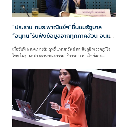
“ประธาน กมธ.พาณิชย์ฯ”ชื่นชมรัฐบาล
“อนุทิน”รับฟังข้อมูลจากทุกภาคส่วน จนแก้
ปัญหาภาคเกษตรได้ตรงจุด ดันราคาปาล์ม-
เมื่อวันที่ 6 ส.ค.นายสัมฤทธิ์ แทนทรัพย์ สส.ชัยภูมิ พรรคภูมิใจ
ยางพาราพุ่งขึ้นต่อเนื่อง เกษตรกรเริ่มยิ้มได้
ไทย ในฐานะประธานคณะกรรมาธิการการพาณิชย์และ
ทรัพย์สินทางปัญญา สภาผู้แทนราษฎร เปิดเผยถึงสถานการณ์
ราคาสินค้าเกษตรว่า ขณะนี้ภาพรวมถือว่าอยู่ในเกณฑ์ดี