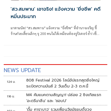
'สว.สมพาน' เอาจริง! แจ้งความ 'ยิ่งชีพ' คดี
หมิ่นประมาท
มาตามนัด! “สว.สมพาน” แจ้งความ ”ยิ่งชีพ“ ที่อำนาจเจริญ ชี้
ร้านก๋วยเตี๋ยวเล็กๆ จุ 200 คนไม่ได้เหมือนห้องจูปิเตอร์ ย้ำ! เชื่อ
หลักกฎหมายของ กกต.มากกว่า ”หลักไอลอร์”
NEWS UPDATE
808 Festival 2026 ไลน์อัปแรกสุดยิ่งใหญ่
1:24 น.
ระเบิดความมันส์ 2 วันเต็ม 2-3 ต.ค.นี้
M4 คัมแบคตามสัญญา! ปล่อย 2 ซิงเกิลแรก
1:16 น.
'อะดรีนาลีน' และ 'ชอบU'
'ดั๊ม คาราบาว' รวมเพื่อนวัยมัธยมตั้งวง