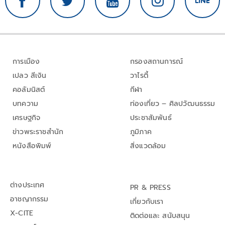
การเมือง
กรองสถานการณ์
เปลว สีเงิน
วาไรตี้
คอลัมนิสต์
กีฬา
บทความ
ท่องเที่ยว – ศิลปวัฒนธรรม
เศรษฐกิจ
ประชาสัมพันธ์
ข่าวพระราชสำนัก
ภูมิภาค
หนังสือพิมพ์
สิ่งแวดล้อม
ต่างประเทศ
PR & PRESS
อาชญากรรม
เกี่ยวกับเรา
X-CITE
ติดต่อและ สนับสนุน