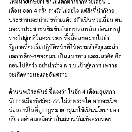
ให้มีหวยเกษียณ ซึ่งไม่แตกต่างจากหวยเถื่อน 1
เดือน ออก 4 ครั้ง รางวัลไม่ล่อใจ แต่สิ่งที่น่ากังวล
ประชาชนจะนำเลขท้าย2ตัว 3ตัวเป็นหวยเถื่อน ตน
มองว่าประชาชนซึมซับกับการเล่นพนัน ก่อนการปู
ทางไปสู่กาสิโนครบวงจร ทั้งนี้ตนขอฝากไปยัง
รัฐบาลที่จะเริ่มปฏิบัติหน้าที่ให้ความสำคัญและนำ
ผลการศึกษาของกมธ. เป็นแนวทาง และแนวคิด คือ
ถอนไปดีกว่า อย่านำร่าง พ.ร.บ.เข้าสู่สภาฯ เพราะ
จะเกิดหายนะและอันตราย
ด้านนพ.วีระพันธ์ ชี้แจงว่า ในอีก 4 เดือนยุบสภา
นักการเมืองที่สมัคร สส. ไม่ว่าพรรคใด หากจะเปิด
บ่อนกาสิโนที่ถูกกฎหมาย กรุณาใช้เป็นนโยบายหา
เสียง อย่าหมกเม็ดว่าเป็นสถานบันเทิงครบวงจร