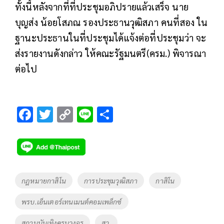
ทั้งนี้หลังจากที่ที่ประชุมอภิปรายแล้วเสร็จ นาย
บุญส่ง น้อยโสภณ รองประธานวุฒิสภา คนที่สอง ใน
ฐานะประธานในที่ประชุมได้แจ้งต่อที่ประชุมว่า จะ
ส่งรายงานดังกล่าว ให้คณะรัฐมนตรี(ครม.) พิจารณา
ต่อไป
F
T
C
Li
S
ac
wi
o
n
h
e
tt
p
e
ar
b
er
y
e
o
Li
Tags
กฎหมายกาสิโน
การประชุมวุฒิสภา
กาสิโน
o
n
พรบ.เอ็นเตอร์เทนเมนต์คอมเพล็กซ์
k
k
สถานบันเทิงครบวงจร
สว.