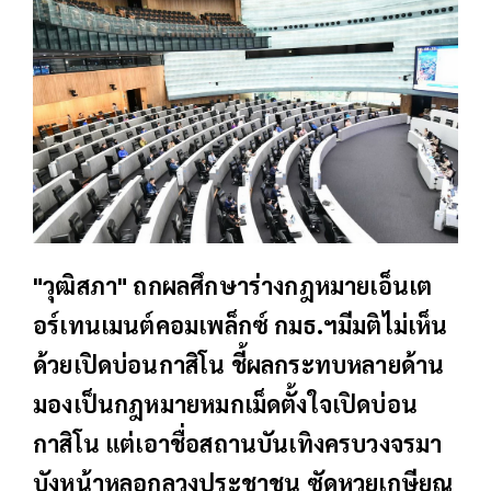
"วุฒิสภา" ถกผลศึกษาร่างกฎหมายเอ็นเต
อร์เทนเมนต์คอมเพล็กซ์ กมธ.ฯมีมติไม่เห็น
ด้วยเปิดบ่อนกาสิโน ชี้ผลกระทบหลายด้าน
มองเป็นกฎหมายหมกเม็ดตั้งใจเปิดบ่อน
กาสิโน แต่เอาชื่อสถานบันเทิงครบวงจรมา
บังหน้าหลอกลวงประชาชน ซัดหวยเกษียณ