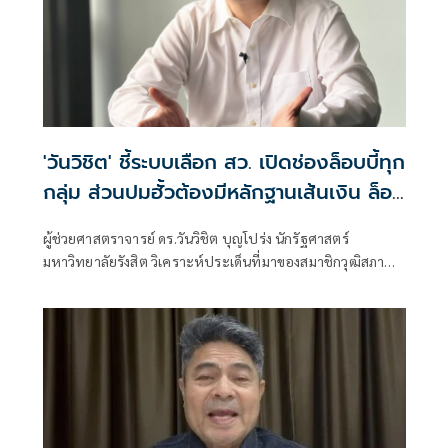
'วันวิชิต' ชี้ระบบเลือก สว. เปิดช่องล็อบบี้ทุก
กลุ่ม ส่วนปมฮั้วต้องมีหลักฐานเส้นเงิน ล็อก
โหวต กำหนดผล ชี้ข้อสันนิษฐาน สร้าง
ผู้ช่วยศาสตราจารย์ ดร.วันวิชิต บุญโปร่ง นักรัฐศาสตร์
กระแส แต่ไร้ Impact ทางกฎหมาย
มหาวิทยาลัยรังสิต วิเคราะห์ประเด็นที่มาของสมาชิกวุฒิสภา
หรือ สว. ว่า กระบวนการเลือก สว. ตามระบบปัจจุบันเปิดให้ผู้
สมัครต้องแนะนำตัว แลกเปลี่ยนข้อมูล และประสานการ
สนับสนุนระหว่างกัน โดยเฉพาะการเลือกในรอบไขว้ ซึ่งหากผู้
สมัครไม่พูดคุยหรือสร้างความรู้จักกับผู้อื่นเลย โอกาสได้รับ
เลือกย่อมน้อยลง