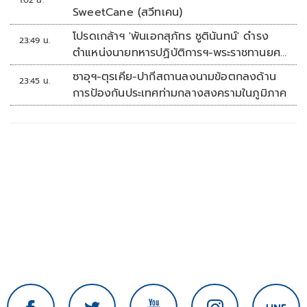
1:02 น.
SweetCane (สวีทเคน)
โปรดเกล้าฯ 'พันเอกสุภัทร ชูตินันทน์' ดำรง
23:49 น.
ตำแหน่งนายทหารปฏิบัติการฯ-พระราชทานยศ
'พลตรี'
ซาอุฯ-ตุรเคีย-ปากีสถานลงนามข้อตกลงด้าน
23:45 น.
การป้องกันประเทศท่ามกลางสงครามในภูมิภาค