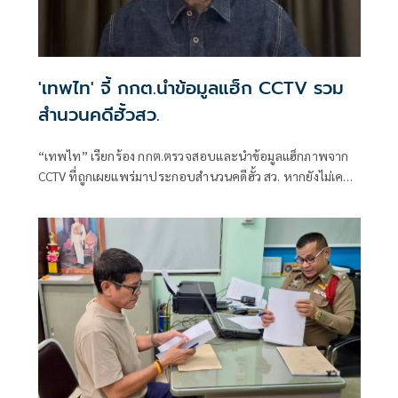
'เทพไท' จี้ กกต.นำข้อมูลแฮ็ก CCTV รวม
สำนวนคดีฮั้วสว.
“เทพไท” เรียกร้อง กกต.ตรวจสอบและนำข้อมูลแฮ็กภาพจาก
CCTV ที่ถูกเผยแพร่มาประกอบสำนวนคดีฮั้ว สว. หากยังไม่เคย
ถูกรวบรวมไว้ พร้อมระบุว่าเป็นพยานหลักฐานสำคัญที่สะท้อน
การลงคะแนนตามโพย และควรเร่งสรุปสำนวนส่งศาลฎีกาแผนก
คดีเลือกตั้งโดยเร็ว