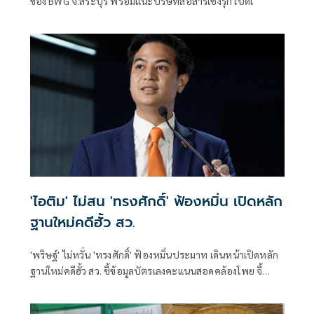
ของ BWG จ.สระบุรี พร้อมแนะบริษัทสื่อสารเชิงรุก เปิดเ
'ไอติม' ไม่สน 'ทรงศักดิ์' ฟ้องหมิ่น เปิดหลัก
ฐานใหม่คดีฮั้ว สว.
'พริษฐ์' ไม่หวั่น 'ทรงศักดิ์' ฟ้องหมิ่นประมาท เดินหน้าเปิดหลัก
ฐานใหม่คดีฮั้ว สว. ชี้ข้อมูลบัตรเลงคะแนนสอดคล้องโพย จี้
'กกต.' ส่งศาลตรวจสอบ