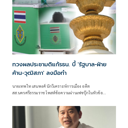
ทวงผลประชามติแก้รธน. บี้ 'รัฐบาล-ฝ่าย
ค้าน-วุฒิสภา' ลงมือทำ
นายเทพไท เสนพงศ์ นักวิเคราะห์การเมือง อดีต
สส.นครศรีธรรมราช โพสต์ข้อความผ่านเฟซบุ๊กในหัวข้อ
"กระตุกเตือน : ทวงผลประชามติ แก้ไขรัฐธรรมนูญ" โดยระบุว่า