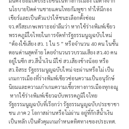
มั่นคง ย่อมได้ประโยชน์ในทางการเมือง ไม่ต่างจาก
นโยบายปิดด่านชายแดนไทยกัมพูชา ทำให้มีกอง
เชียร์และเป็นตัวแปรให้ชนะเลือกตั้งซ่อม
จว.ศรีสะเกษเพราะอย่าลืมว่า หากใช้ร่างพิมพ์เขียว
พรรคภูมิใจไทยในการจัดทำรัฐธรรมนูญฉบับใหม่
“ต้องใช้เสียง สว. 1 ใน 5 ” หรือจำนวน 40 คน ในขั้น
ตอนด่านสุดท้าย โดยจำนวนรวบรวมเสียง สว.40 คน
อยู่ในซีก สว.สีน้ำเงิน มิใช่ สว.เสียงข้างน้อย หรือ
สว.อิสระ รัฐธรรมนูญฉบับใหม่ จะผ่านหรือไม่ เป็น
เกมการเมืองที่ร่างพิมพ์เขียวซ่อนความเป็นอนุรักษ์
นิยมและความเก๋าเกมความเขี้ยวทางการเมืองทุกอณู
หากใช้ร่างพิมพ์เขียวฉบับพรรคภูมิใจไทย
รัฐธรรมนูญฉบับที่เรียกว่า รัฐธรรมนูญฉบับประชาชา
ชน ภาค 2 โอกาสผ่านหรือไม่ผ่าน อยู่ที่ก๊กสีน้ำเงิน
เป็นหลัก เป็นตัวคุมเกมกำหนดทิศทางของประเทศ.