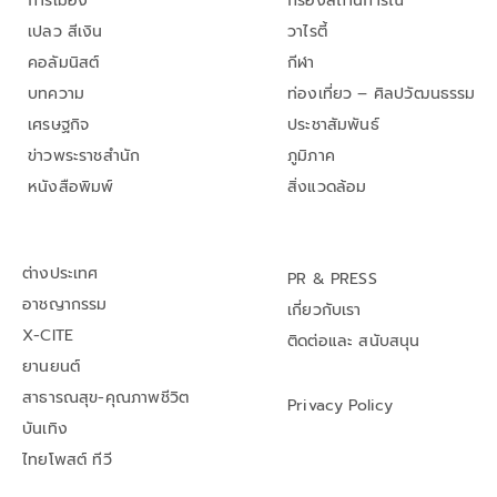
การเมือง
กรองสถานการณ์
เปลว สีเงิน
วาไรตี้
คอลัมนิสต์
กีฬา
บทความ
ท่องเที่ยว – ศิลปวัฒนธรรม
เศรษฐกิจ
ประชาสัมพันธ์
ข่าวพระราชสำนัก
ภูมิภาค
หนังสือพิมพ์
สิ่งแวดล้อม
ต่างประเทศ
PR & PRESS
อาชญากรรม
เกี่ยวกับเรา
X-CITE
ติดต่อและ สนับสนุน
ยานยนต์
สาธารณสุข-คุณภาพชีวิต
Privacy Policy
บันเทิง
ไทยโพสต์ ทีวี