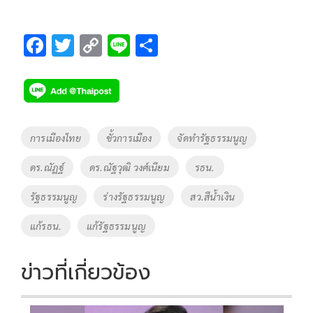
F
T
C
Li
S
ac
wi
o
n
h
e
tt
p
e
ar
b
er
y
e
o
Li
Tags
การเมืองไทย
ขั้วการเมือง
จัดทำรัฐธรรมนูญ
o
n
ดร.ณัฏฐ์
ดร.ณัฐวุฒิ วงศ์เนียม
รธน.
k
k
รัฐธรรมนูญ
ร่างรัฐธรรมนูญ
สว.สีน้ำเงิน
แก้รธน.
แก้รัฐธรรมนูญ
ข่าวที่เกี่ยวข้อง