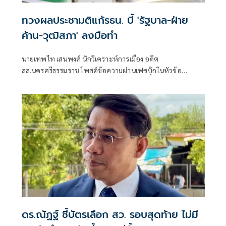
ทวงผลประชามติแก้รธน. บี้ 'รัฐบาล-ฝ่าย
ค้าน-วุฒิสภา' ลงมือทำ
นายเทพไท เสนพงศ์ นักวิเคราะห์การเมือง อดีต
สส.นครศรีธรรมราช โพสต์ข้อความผ่านเฟซบุ๊กในหัวข้อ
"กระตุกเตือน : ทวงผลประชามติ แก้ไขรัฐธรรมนูญ" โดยระบุว่า
ดร.ณัฏฐ์ ชี้บัตรเลือก สว. รอบสุดท้าย ไม่มี