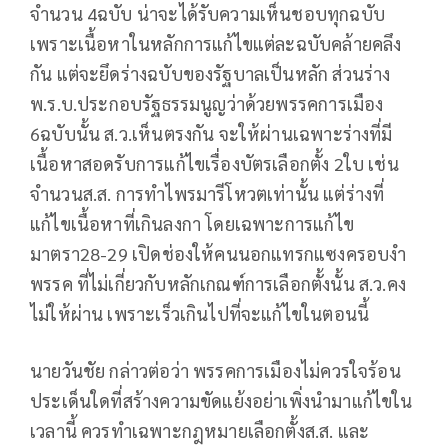
จำนวน 4ฉบับ น่าจะได้รับความเห็นชอบทุกฉบับ
เพราะเนื้อหาในหลักการแก้ไขแต่ละฉบับคล้ายคลึง
กัน แต่จะยึดร่างฉบับของรัฐบาลเป็นหลัก ส่วนร่าง
พ.ร.บ.ประกอบรัฐธรรมนูญว่าด้วยพรรคการเมือง
6ฉบับนั้น ส.ว.เห็นตรงกัน จะให้ผ่านเฉพาะร่างที่มี
เนื้อหาสอดรับการแก้ไขเรื่องบัตรเลือกตั้ง 2ใบ เช่น
จำนวนส.ส. การทำไพรมารีโหวตเท่านั้น แต่ร่างที่
แก้ไขเนื้อหาที่เกินลงกา โดยเฉพาะการแก้ไข
มาตรา28-29 เปิดช่องให้คนนอกแทรกแซงครอบงำ
พรรค ที่ไม่เกี่ยวกับหลักเกณฑ์การเลือกตั้งนั้น ส.ว.คง
ไม่ให้ผ่าน เพราะเร็วเกินไปที่จะแก้ไขในตอนนี้
นายวันชัย กล่าวต่อว่า พรรคการเมืองไม่ควรใจร้อน
ประเด็นใดที่สร้างความขัดแย้งอย่าเพิ่งนำมาแก้ไขใน
เวลานี้ ควรทำเฉพาะกฎหมายเลือกตั้งส.ส. และ