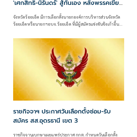
'เศกสิทธิ์-นิรันดร์' สู้กันเอง หลังพรรคเขียว
หลีกทาง
จังหวัดร้อยเอ็ด มีการเลือกตั้งนายกองค์การบริหารส่วนจังหวัด
ร้อยเอ็ดหรือนายกฯอบจ.ร้อยเอ็ด ที่มีผู้สมัครแข่งขันชิงเก้าอี้นา
ยกฯอบจ.ร้อยเอ็ดรอบนี้สามคน
ราชกิจจาฯ ประกาศวันเลือกตั้งซ่อม-รับ
สมัคร สส.อุดรธานี เขต 3
ราชกิจจานุเบกษาเผยแพร่ประกาศ กกต. กำหนดวันเลือกตั้ง