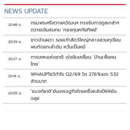
NEWS UPDATE
กรมพระศรีสวางควัฒนฯ ทรงรับการทูลเกล้าฯ
20:48 น.
ถวายเงินสมทบ 'กองทุนหทัยทิพย์'
ชาวบ้านผวา รอยเท้าสัตว์ใหญ่กลางสวนทุเรียน
20:39 น.
พบกัดแทะลำต้น หวั่นเป็นหมี
การเคหะแห่งชาติ เร่งขับเคลื่อน ‘บ้านเพื่อคน
20:27 น.
ไทย’
WHAUPโชว์กำไร Q2/69 โต 276%แตะ 532
20:14 น.
ล้านบาท
‘แบงก์ชาติ’ยันเศรษฐกิจไทยครึ่งหลังปี69ยัง
20:05 น.
ฉลุย