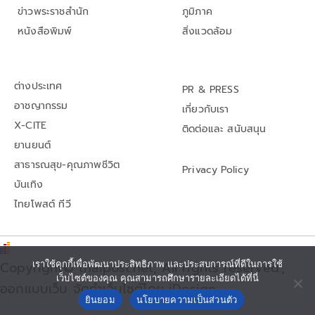
ข่าวพระราชสำนัก
ภูมิภาค
หนังสือพิมพ์
สิ่งแวดล้อม
ต่างประเทศ
PR & PRESS
อาชญากรรม
เกี่ยวกับเรา
X-CITE
ติดต่อและ สนับสนุน
ยานยนต์
สาธารณสุข-คุณภาพชีวิต
Privacy Policy
บันเทิง
ไทยโพสต์ ทีวี
เราใช้คุกกี้เพื่อพัฒนาประสิทธิภาพ และประสบการณ์ที่ดีในการใช้
Copyright© thaipost.net, All rights reserved.,
เว็บไซต์ของคุณ คุณสามารถศึกษารายละเอียดได้ที่นี่
ออกแบบเว็บ จัดทำเว็บไซต์โดย iDesign
ยินยอม
นโยบายความเป็นส่วนตัว