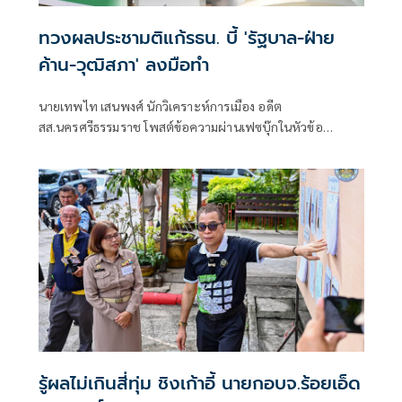
ทวงผลประชามติแก้รธน. บี้ 'รัฐบาล-ฝ่าย
ค้าน-วุฒิสภา' ลงมือทำ
นายเทพไท เสนพงศ์ นักวิเคราะห์การเมือง อดีต
สส.นครศรีธรรมราช โพสต์ข้อความผ่านเฟซบุ๊กในหัวข้อ
"กระตุกเตือน : ทวงผลประชามติ แก้ไขรัฐธรรมนูญ" โดยระบุว่า
รู้ผลไม่เกินสี่ทุ่ม ชิงเก้าอี้ นายกอบจ.ร้อยเอ็ด