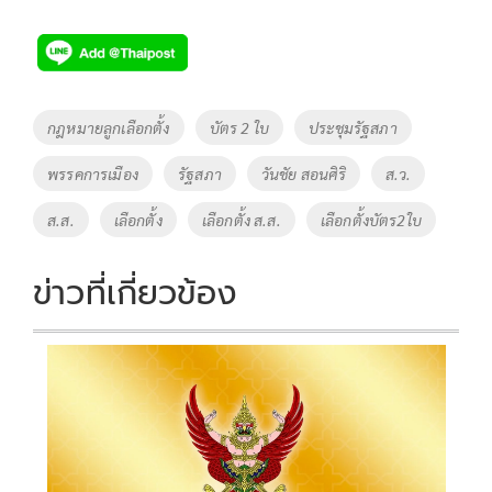
ac
wi
o
n
h
e
tt
p
e
ar
b
er
y
e
o
Li
Tags
กฎหมายลูกเลือกตั้ง
บัตร 2 ใบ
ประชุมรัฐสภา
o
n
พรรคการเมือง
รัฐสภา
วันชัย สอนศิริ
ส.ว.
k
k
ส.ส.
เลือกตั้ง
เลือกตั้ง ส.ส.
เลือกตั้งบัตร2ใบ
ข่าวที่เกี่ยวข้อง