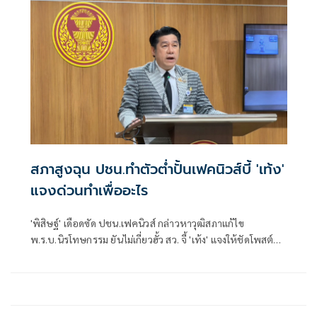
สภาสูงฉุน ปชน.ทำตัวต่ำปั้นเฟคนิวส์บี้ 'เท้ง'
แจงด่วนทำเพื่ออะไร
'พิสิษฐ์' เดือดซัด ปชน.เฟคนิวส์ กล่าวหาวุฒิสภาแก้ไข
พ.ร.บ.นิรโทษกรรม ยันไม่เกี่ยวฮั้ว สว. จี้ 'เท้ง' แจงให้ชัดโพสต์
เพื่ออะไร หรือแค่เรียกยอดไลก์ยอดแชร์ มองทำให้พรรคดูต่ำ