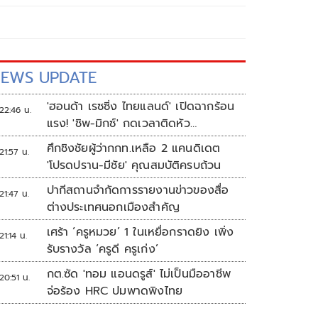
EWS UPDATE
'ฮอนด้า เรซซิ่ง ไทยแลนด์' เปิดฉากร้อน
22:46 น.
แรง! 'ชิพ-มิกซ์' กดเวลาติดหัว
แถว ARRC สนาม 4 ที่มัลดาลิกา
ศึกชิงชัยผู้ว่ากกท.เหลือ 2 แคนดิเดต
21:57 น.
'โปรดปราน-มีชัย' คุณสมบัติครบถ้วน
ปากีสถานจำกัดการรายงานข่าวของสื่อ
21:47 น.
ต่างประเทศนอกเมืองสำคัญ
เศร้า ‘ครูหมวย’ 1 ในเหยื่อกราดยิง เพิ่ง
21:14 น.
รับรางวัล ‘ครูดี ครูเก่ง’
กต.ซัด 'ทอม แอนดรูส์' ไม่เป็นมืออาชีพ
20:51 น.
จ่อร้อง HRC ปมพาดพิงไทย