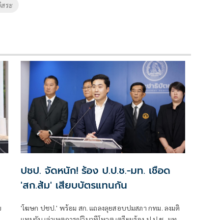
ิสระ
ปชป. จัดหนัก! ร้อง ป.ป.ช.-มท. เชือด
'สก.ส้ม' เสียบบัตรแทนกัน
ข
'โฆษก ปชป.' พร้อม สก. แถลงลุยสอบปมสภา กทม. ลงมติ
า
แทนกัน เล่าเหตุการณ์วินาทีโหวต เตรียมร้อง ป.ป.ช.-มท.