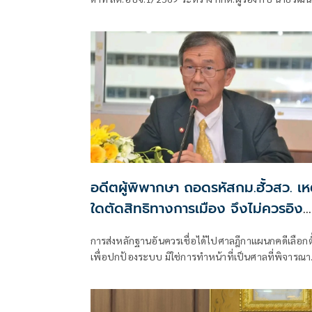
ช่างเหลา ผู้คัดค้าน เรื่อง พรบ.การเลือกตั้งสมาชิกสภาท้
ถิ่นหรือผู้บริหารท้องถิ่น (ขอให้มีการเลือกตั้ง นายก
อบจ.ใหม่)
อดีตผู้พิพากษา ถอดรหัสกม.ฮั้วสว. เห
ใดตัดสิทธิทางการเมือง จึงไม่ควรอิง
มาตรฐานเดียวกับคดีอาญา
การส่งหลักฐานอันควรเชื่อได้ไปศาลฎีกาแผนกคดีเลือกตั
เพื่อปกป้องระบบ มิใช่การทำหน้าที่เป็นศาลที่พิจารณา
อาญาเพื่อลงโทษตัวบุคคล