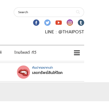
LINE : @THAIPOST
พ์
ไทยโพสต์ ทีวี
คันปากอยากเล่า
เลขทรัพย์สินให้โชค