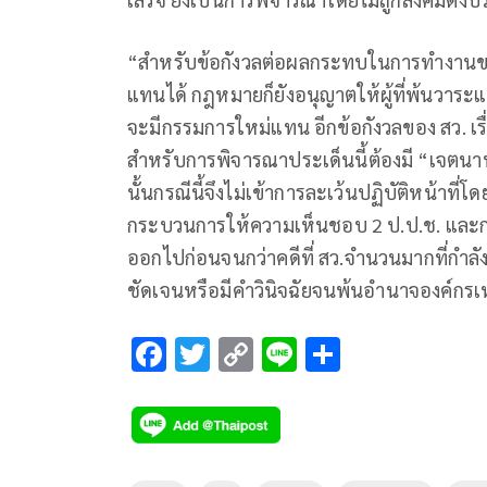
“สำหรับข้อกังวลต่อผลกระทบในการทำงานของ
แทนได้ กฎหมายก็ยังอนุญาตให้ผู้ที่พ้นวาระแต
จะมีกรรมการใหม่แทน อีกข้อกังวลของ สว. เรื
สำหรับการพิจารณาประเด็นนี้ต้องมี “เจตนาพิเศ
นั้นกรณีนี้จึงไม่เข้าการละเว้นปฏิบัติหน้าที
กระบวนการให้ความเห็นชอบ 2 ป.ป.ช. และการต
ออกไปก่อนจนกว่าคดีที่ สว.จำนวนมากที่กำลั
ชัดเจนหรือมีคำวินิจฉัยจนพ้นอำนาจองค์กรเหล
F
T
C
Li
S
ac
wi
o
n
h
e
tt
p
e
ar
b
er
y
e