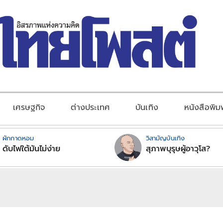
เศรษฐกิจ
ต่างประเทศ
บันเทิง
หนังสือพิม
ผักกาดหอม
วิสามัญบันเทิง
ดับไฟใต้มันไม่ง่าย
สุภาพบุรุษผู้อาวุโส?