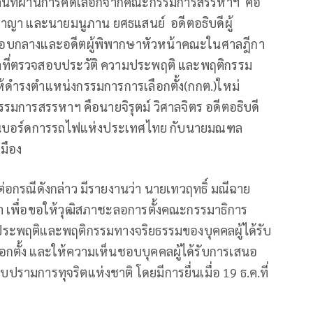
นที่ผ่านการคัดเลือกจากคณะกรรมการสรรหาฯ คือ
ลอาญา และนายมนูภาน ยศธแสนย์ อดีตอธิบดีผู้
อบกลางและอดีตผู้พิพากษาหัวหน้าคณะในศาลฎีกา
าที่ตรวจสอบประวัติ ความประพฤติ และพฤติกรรม
ห้ดำรงตำแหน่งกรรมการการเลือกตั้ง(กกต.)ใหม่
มการสรรหาฯ คือนายจิรุตม์ วิศาลจิตร อดีตอธิบดี
านบอร์ดการรถไฟแห่งประเทศไทย กับนายมณฑล
มือง
อกรณีดังกล่าว มีรายงานว่า นายเทวฤทธิ์ มณีฉาย
ภา เพื่อขอให้วุฒิสภาชะลอการตั้งคณะกรรมาธิการ
มประพฤติและพฤติกรรมทางจริยธรรมของบุคคลผู้ได้รับ
กตั้ง และให้ความเห็นชอบบุคคลผู้ได้รับการเสนอ
ามการทุจริตแห่งชาติ โดยมีการยื่นเมื่อ 19 ธ.ค.ที่