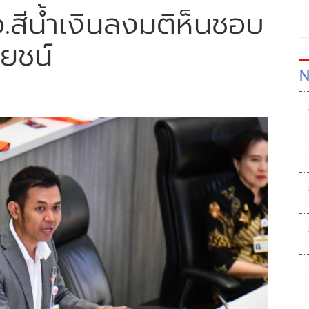
ว.สีน้ำเงินลงมติห็นชอบ
โยชน์
N