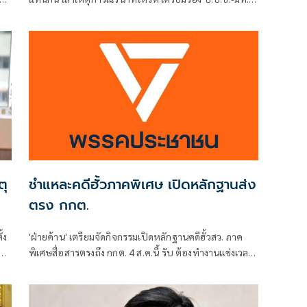
อง
ย้ำไม่ได้กลั่นแกล้งทางการเมือง แต่ต้องร่วมสร้างความ
โปร่งใส
ตุ
ชำแหละคดีฮั้วภาคพิเศษ เปิดหลักฐานส่ง
ตรง กกต.
้ง
'ฝ่ายค้าน' เตรียมจัดกิจกรรมเปิดหลักฐานคดีฮั้วสว. ภาค
คดี
พิเศษสื่อสารตรงถึง กกต. 4 ส.ค.นี้ รับ ต้องทำงานแข่งเวลา
แย้ม หากยกคำร้องทั้งหมด-ตัดตอนบางรายส่งศาล ต้องดู
เข้าข่ายละเว้นการปฏิบัติหน้าที่หรือไม่