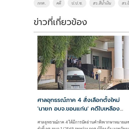
o
Li
Tags
กกต.
คดี
ป.ป.ช.
สว.สีน้ำเงิน
สว.อ
o
n
k
k
ข่าวที่เกี่ยวข้อง
ศาลอุทธรณ์ภาค 4 สั่งเลือกตั้งใหม่
'นายก อบจ.ขอนแก่น' คดีใบเหลือง
'วัฒนา ช่างเหลา'
ศาลอุทธรณ์ภาค 4 ได้มีการนัดอ่านคำพิพากษาหมายเล
ดำที่ ลต.อบจ.1/2569 ระหว่าง กกต.ผู้ร้อง กับ นายวัฒน