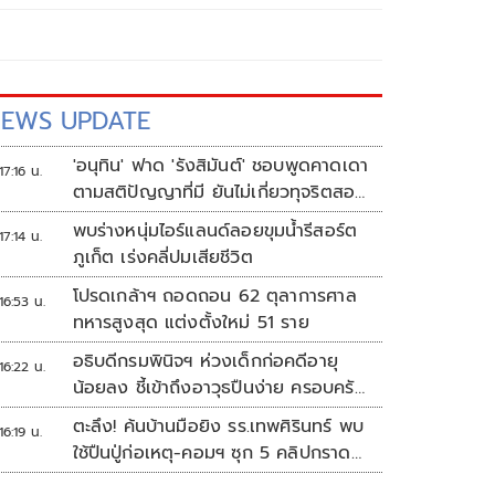
EWS UPDATE
'อนุทิน' ฟาด 'รังสิมันต์' ชอบพูดคาดเดา
17:16 น.
ตามสติปัญญาที่มี ยันไม่เกี่ยวทุจริตสอบ
ท้องถิ่น
พบร่างหนุ่มไอร์แลนด์ลอยขุมน้ำรีสอร์ต
17:14 น.
ภูเก็ต เร่งคลี่ปมเสียชีวิต
โปรดเกล้าฯ ถอดถอน 62 ตุลาการศาล
16:53 น.
ทหารสูงสุด แต่งตั้งใหม่ 51 ราย
อธิบดีกรมพินิจฯ ห่วงเด็กก่อคดีอายุ
16:22 น.
น้อยลง ชี้เข้าถึงอาวุธปืนง่าย ครอบครัว
แตกแยกเป็นชนวนสำคัญ
ตะลึง! ค้นบ้านมือยิง รร.เทพศิรินทร์ พบ
16:19 น.
ใช้ปืนปู่ก่อเหตุ-คอมฯ ซุก 5 คลิปกราด
ยิง