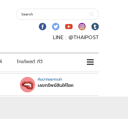
LINE : @THAIPOST
พ์
ไทยโพสต์ ทีวี
คันปากอยากเล่า
เลขทรัพย์สินให้โชค