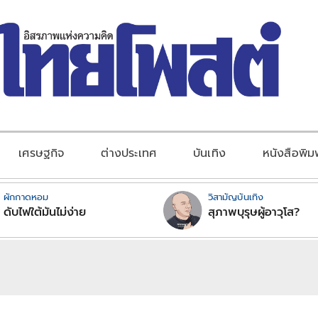
เศรษฐกิจ
ต่างประเทศ
บันเทิง
หนังสือพิม
ผักกาดหอม
วิสามัญบันเทิง
ดับไฟใต้มันไม่ง่าย
สุภาพบุรุษผู้อาวุโส?