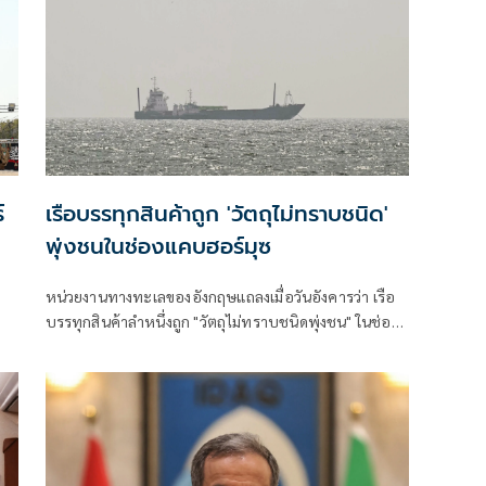
์
เรือบรรทุกสินค้าถูก 'วัตถุไม่ทราบชนิด'
พุ่งชนในช่องแคบฮอร์มุซ
หน่วยงานทางทะเลของอังกฤษแถลงเมื่อวันอังคารว่า เรือ
บรรทุกสินค้าลำหนึ่งถูก "วัตถุไม่ทราบชนิดพุ่งชน" ในช่อง
แคบฮอร์มุซ นอกชายฝั่งโอมาน โดย