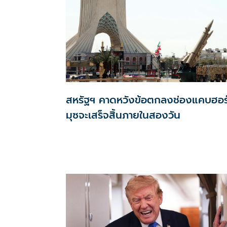
สหรัฐฯ คาดหวังข้อตกลงช่องแคบฮอร
มุซจะเสร็จสิ้นภายในสองวัน