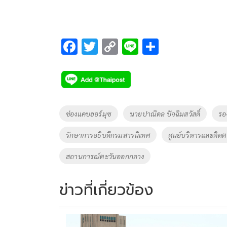
F
T
C
Li
S
ac
wi
o
n
h
e
tt
p
e
ar
b
er
y
e
o
Li
Tags
ช่องแคบฮอร์มุซ
นายปาณิดล ปัจฉิมสวัสดิ์
รอ
o
n
รักษาการอธิบดีกรมสารนิเทศ
ศูนย์บริหารและติด
k
k
สถานการณ์ตะวันออกกลาง
ข่าวที่เกี่ยวข้อง