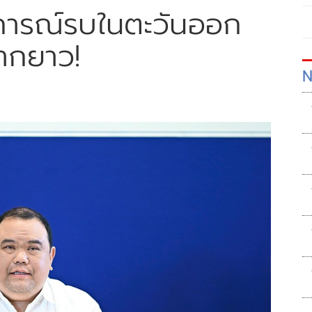
การณ์รบในตะวันออก
ากยาว!
N