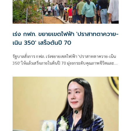
เร่ง กฟภ. ขยายเขตไฟฟ้า 'ปราสาทตาควาย-
เนิน 350' เสร็จต้นปี 70
รัฐบาลสั่งการ กฟภ. เร่งขยายเขตไฟฟ้า 'ปราสาทตาควาย-เนิน
350' ให้แล้วเสร็จภายในต้นปี 70 มุ่งยกระดับคุณภาพชีวิตและ
ขวัญกำลังพลแนวหน้า เสริมสร้างความมั่นคงชายแดน