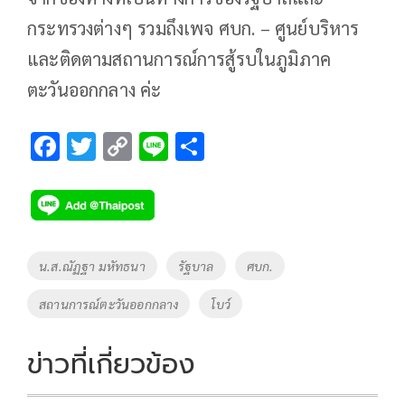
กระทรวงต่างๆ รวมถึงเพจ ศบก. – ศูนย์บริหาร
และติดตามสถานการณ์การสู้รบในภูมิภาค
ตะวันออกกลาง ค่ะ
F
T
C
Li
S
ac
wi
o
n
h
e
tt
p
e
ar
b
er
y
e
o
Li
Tags
น.ส.ณัฏฐา มหัทธนา
รัฐบาล
ศบก.
o
n
สถานการณ์ตะวันออกกลาง
โบว์
k
k
ข่าวที่เกี่ยวข้อง