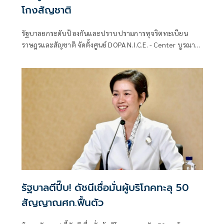
โกงสัญชาติ
รัฐบาลยกระดับป้องกันและปราบปรามการทุจริตทะเบียน
ราษฎรและสัญชาติ จัดตั้งศูนย์ DOPA N.I.C.E. - Center บูรณา
การกระบวนการยุติธรรมและภาคีเครือข่าย
รัฐบาลตีปี๊บ! ดัชนีเชื่อมั่นผู้บริโภคทะลุ 50
สัญญาณศก.ฟื้นตัว