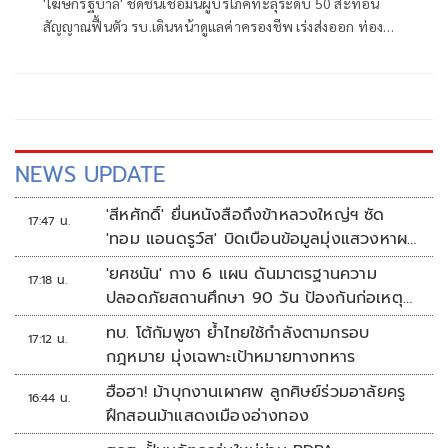
'โฆษกรัฐบาล' ชี้ดัชนีเชื่อมั่นผู้บริโภคทะลุระดับ 50 สะท้อน
สัญญาณฟื้นตัว รบ.เดินหน้าดูแลค่าครองชีพ เร่งส่งออก ท่อง
เที่ยว และการลงทุนต่อเนื่อง
NEWS UPDATE
'สีหศักดิ์' ยื่นหนังสือถึงข้าหลวงใหญ่ฯ ซัด
17:47 น.
'ทอม แอนดรูว์ส' บิดเบือนข้อมูลมุ่งแสวงหาผล
ประโยชน์ทางการเมือง
'ยศชนัน' กาง 6 แผน ดันมาตรฐานความ
17:18 น.
ปลอดภัยสถานศึกษา 90 วัน ป้องกันก่อเหตุ
รุนแรง
ทบ. โต้กัมพูชา ย้ำไทยใช้กำลังตามกรอบ
17:12 น.
กฎหมาย มุ่งเฉพาะเป้าหมายทางทหาร
ฮือฮา! ม้าบุกงานเผาศพ ลูกศิษย์ร่วมอาลัยครู
16:44 น.
ฝึกสอนม้าแสดงเมืองอ่างทอง