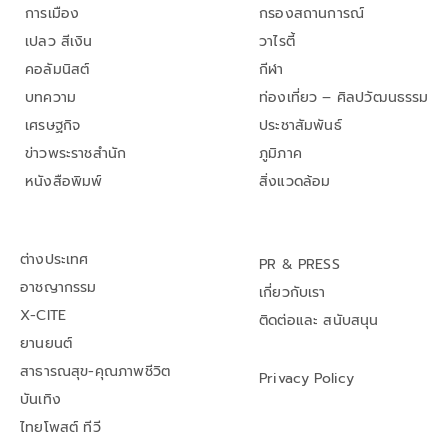
การเมือง
กรองสถานการณ์
เปลว สีเงิน
วาไรตี้
คอลัมนิสต์
กีฬา
บทความ
ท่องเที่ยว – ศิลปวัฒนธรรม
เศรษฐกิจ
ประชาสัมพันธ์
ข่าวพระราชสำนัก
ภูมิภาค
หนังสือพิมพ์
สิ่งแวดล้อม
ต่างประเทศ
PR & PRESS
อาชญากรรม
เกี่ยวกับเรา
X-CITE
ติดต่อและ สนับสนุน
ยานยนต์
สาธารณสุข-คุณภาพชีวิต
Privacy Policy
บันเทิง
ไทยโพสต์ ทีวี