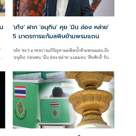
าน
'เท้ง' ฝาก 'อนุทิน' คุย 'มิน อ่อง หล่าย'
5 มาตรการแก้มลพิษข้ามพรมแดน
่
'เท้ง' ชง 5 มาตรการแก้ปัญหามลพิษน้ำข้ามพรมแดน ถึง
งาน
'อนุทิน' ก่อนพบ 'มิน อ่อง หล่าย' แนะมอบ 'สีหศักดิ์' รับผิด
ชอบหลัก ฝ่ายค้านติดตามความคืบหน้าทุกไตรมาส