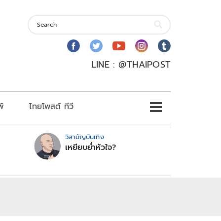
LINE : @THAIPOST
พ์
ไทยโพสต์ ทีวี
วิสามัญบันเทิง
เหยียบย่ำหัวใจ?