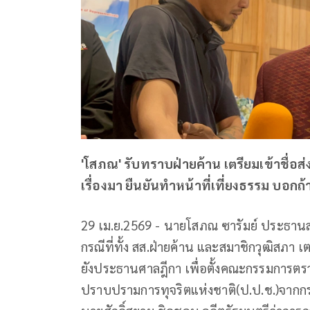
'โสภณ' รับทราบฝ่ายค้าน เตรียมเข้าชื่อส่ง
เรื่องมา ยืนยันทำหน้าที่เที่ยงธรรม บอกถ้า
29 เม.ย.2569 - นายโสภณ ซารัมย์ ประธาน
กรณีที่ทั้ง สส.ฝ่ายค้าน และสมาชิกวุฒิสภา เ
ยังประธานศาลฎีกา เพื่อตั้งคณะกรรมการ
ปราบปรามการทุจริตแห่งชาติ(ป.ป.ช.)จากกรณ