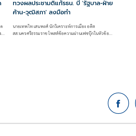
ด
ทวงผลประชามติแก้รธน. บี้ 'รัฐบาล-ฝ่าย
ค้าน-วุฒิสภา' ลงมือทำ
ิด
นายเทพไท เสนพงศ์ นักวิเคราะห์การเมือง อดีต
ง
สส.นครศรีธรรมราช โพสต์ข้อความผ่านเฟซบุ๊กในหัวข้อ
"กระตุกเตือน : ทวงผลประชามติ แก้ไขรัฐธรรมนูญ" โดย
ระบุว่า