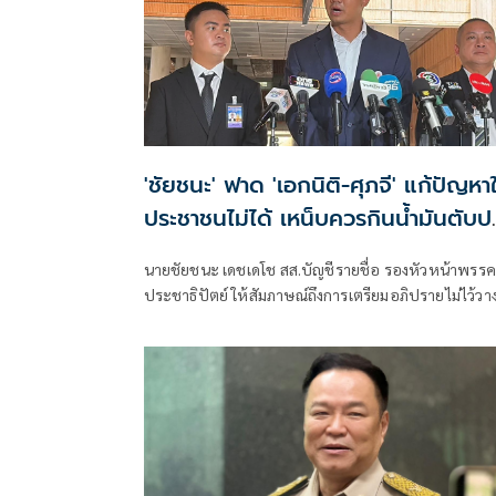
'ชัยชนะ' ฟาด 'เอกนิติ-ศุภจี' แก้ปัญหาใ
ประชาชนไม่ได้ เหน็บควรกินน้ำมันตับป
สมองจะได้ดีขึ้น
นายชัยชนะ เดชเดโช สส.บัญชีรายชื่อ รองหัวหน้าพรรค
ประชาธิปัตย์ ให้สัมภาษณ์ถึงการเตรียมอภิปรายไม่ไว้วา
รัฐบาลของฝ่ายค้าน ว่า ต้องให้พรรคประชาชนเป็นผู้ยื่
เมื่อไหร่ที่ฝ่ายค้านมีมติว่ายื่นอภิปรายไม่ไว้วางใจ พรรคร
ฝ่ายค้านก็จะนำเรื่องกลับหารือแต่ละพรรค ยืนยันว่ามี
ความพร้อมอยู่แล้ว ซึ่งต้องดูไทม์ไลน์ว่าพรรคประชาชน
กำหนดช่วงไหน เพราะเมื่อเปิดสภามา