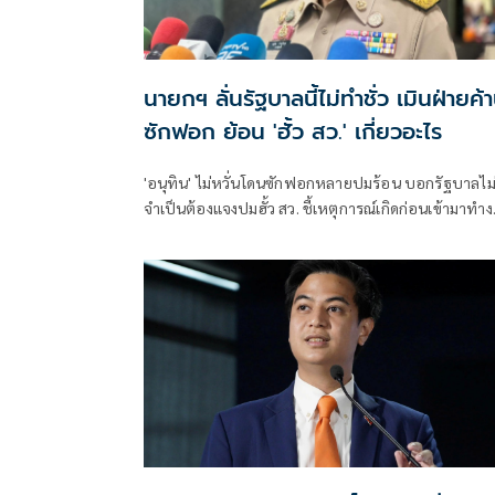
นายกฯ ลั่นรัฐบาลนี้ไม่ทำชั่ว เมินฝ่ายค้
ซักฟอก ย้อน 'ฮั้ว สว.' เกี่ยวอะไร
'อนุทิน' ไม่หวั่นโดนซักฟอกหลายปมร้อน บอกรัฐบาลไม
จำเป็นต้องแจงปมฮั้ว สว. ชี้เหตุการณ์เกิดก่อนเข้ามาทำ
ส่วนทุจริตสอบท้องถิ่นทำเต็มที่ เรื่องจบแล้ว ยันไม่ต้องมี
องครักษ์พิทักษ์