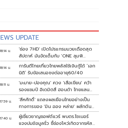
EWS UPDATE
'ช่อง 7HD' เปิดโปรแกรมมวยเดือดสุด
18:14 น.
สัปดาห์ มันจัดเต็มกับ 'ONE ลุมพิ
นี 165-มวยไทย 7 สี'
การันตีไทยเที่ยวไทยพลัสใช้เงินกู้ได้ ‘เอก
18:14 น.
นิติ’ รับข้อเสนอชงต่ออายุ60/40
'มะมาย-ปองคุณ' ควง 'เสือเขียน' คว้า
18:11 น.
รองแชมป์ อิเดมิตสึ ฮอนด้า ไทยแลนด์
ทาเลนต์ คัพ สนาม 3
'สีหศักดิ์' แถลงผลเยือนไทยอย่างเป็น
17:59 น.
ทางการของ 'มิน ออง หล่าย' ผลักดัน
เมียนมากลับสู่อาเซียน
ผู้เชี่ยวชาญซอฟต์แวร์ พบตร.ไซเบอร์
17:40 น.
แจงปมข้อมูลรั่ว ชี้ช่องโหว่เกิดจากรหัส