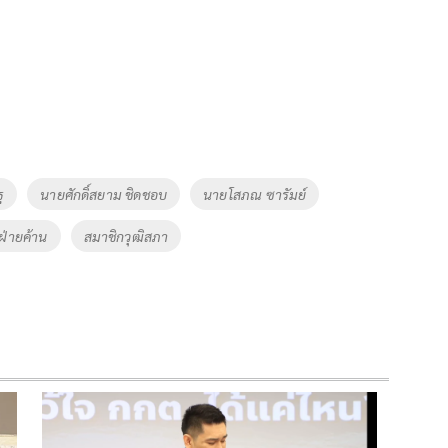
ฐ
นายศักดิ์สยาม ชิดชอบ
นายโสภณ ซารัมย์
ฝ่ายค้าน
สมาชิกวุฒิสภา