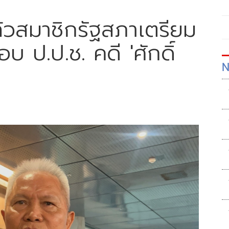
ล้วสมาชิกรัฐสภาเตรียม
อบ ป.ป.ช. คดี 'ศักดิ์
N