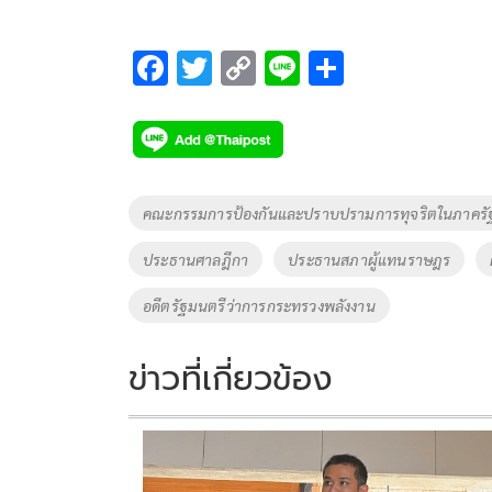
F
T
C
Li
S
ac
wi
o
n
h
e
tt
p
e
ar
b
er
y
e
o
Li
Tags
คณะกรรมการป้องกันและปราบปรามการทุจริตในภาครั
o
n
ประธานศาลฎีกา
ประธานสภาผู้แทนราษฎร
k
k
อดีตรัฐมนตรีว่าการกระทรวงพลังงาน
ข่าวที่เกี่ยวข้อง