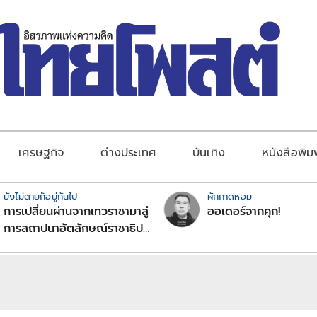
เศรษฐกิจ
ต่างประเทศ
บันเทิง
หนังสือพิม
ยังไม่ตายก็อยู่กันไป
ผักกาดหอม
การเปลี่ยนผ่านจากเทวราชามาสู่
ออเดอร์จากคุก!
การสถาปนาอัตลักษณ์ราชาธิป
ไตยแบบพุทธศาสนาในพระไตร
ปิฏก : สามัญผลสูตรในฐานะ
ทฤษฎีขีดจำกัดของอำนาจรัฐ
เหนือแรงงานและทรัพย์สิน