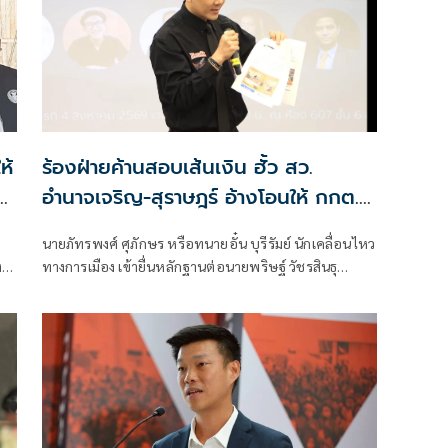
ห้
ร้องฝ่ายค้านสอบเส้นเงิน ฮั้ว สว.
ลา
อำนาจเจริญ-สุราษฎร์ อ้างโอนให้ กกต.
เกือบล้าน
นายภัทรพงศ์ ศุภักษร หรือทนายอั๋น บุรีรัมย์ นักเคลื่อนไหว
งใจ
ทางการเมือง เข้ายื่นหลักฐานต่อนายพริษฐ์ วัชรสินธุ
น
สส.บัญชีรายชื่อ และรองหัวหน้าพรรคประชาชน ในฐานะ
่วม
ประธานคณะกรรมการประสานงานพรรคร่วมฝ่ายค้าน
(วิปฝ่ายค้าน)