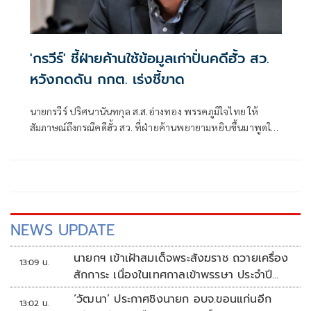
'กรวีร์' ชี้ฝ่ายค้านใช้ข้อมูลเก่าปั่นคดีฮั้ว สว.
หวังกดดัน กกต. เร่งชี้ขาด
นายกรวีร์ ปริศนานันทกุล ส.ส.อ่างทอง พรรคภูมิใจไทย ให้
สัมภาษณ์ถึงกรณีคดีฮั้ว สว. ที่ฝ่ายค้านพยายามหยิบขึ้นมาพูดใน
ช่วงนี้ มองว่าจะไปถึงขั้นการยุบพรรคหรือไม่ นายกรวีร์ กล่าวว่า
ไม่ได้กังวล เพราะทั้งหมดอยู่ในขั้นตอนของ คณะกรรมการการ
เลือกตั้ง (กกต.)
NEWS UPDATE
นายกฯ เข้าเฝ้าสมเด็จพระสังฆราช ถวายเครื่อง
13:09 น.
สักการะ เนื่องในเทศกาลเข้าพรรษา ประจำปี
2569
‘วัฒนา’ ประกาศชิงนายก อบจ.ขอนแก่นอีก
13:02 น.