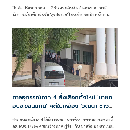
'ไอติม' ให้เวลา กกต. 1-2 วัน แจงเส้นเงิน 8 แสนของ 'ญานี'
นักการเมืองท้องถิ่นซุ้ม 'สุขสมรวย' โอนเข้ากระเป๋าพนักงาน
สอบสวน กกต. ช่วงเลือก สว. จี้ เร่งชี้แจง-ส่งศาลฟันฮั้ว เตือน
อย่าละเว้นปฏิบัติหน้าที่
ศาลอุทธรณ์ภาค 4 สั่งเลือกตั้งใหม่ 'นายก
อบจ.ขอนแก่น' คดีใบเหลือง 'วัฒนา ช่าง
เหลา'
ศาลอุทธรณ์ภาค 4 ได้มีการนัดอ่านคำพิพากษาหมายเลขดำที่
ลต.อบจ.1/2569 ระหว่าง กกต.ผู้ร้อง กับ นายวัฒนา ช่างเหลา