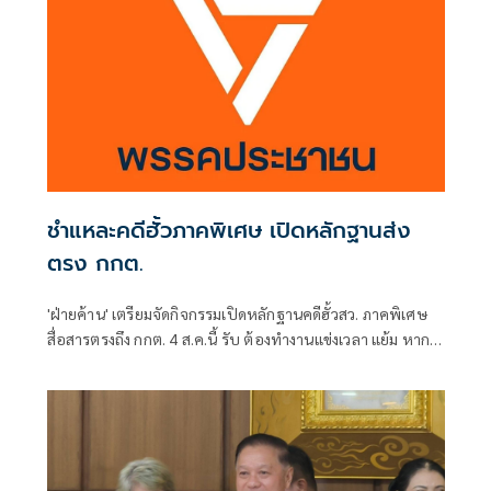
ชำแหละคดีฮั้วภาคพิเศษ เปิดหลักฐานส่ง
ตรง กกต.
'ฝ่ายค้าน' เตรียมจัดกิจกรรมเปิดหลักฐานคดีฮั้วสว. ภาคพิเศษ
สื่อสารตรงถึง กกต. 4 ส.ค.นี้ รับ ต้องทำงานแข่งเวลา แย้ม หาก
ยกคำร้องทั้งหมด-ตัดตอนบางรายส่งศาล ต้องดูเข้าข่ายละเว้น
การปฏิบัติหน้าที่หรือไม่