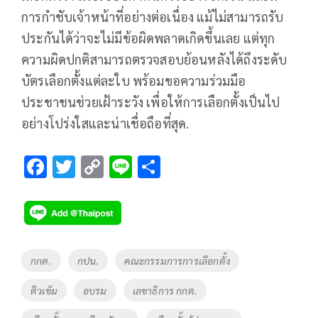
การกำชับเจ้าหน้าที่อย่างต่อเนื่อง แม้ไม่สามารถรับ
ประกันได้ว่าจะไม่มีข้อผิดพลาดเกิดขึ้นเลย แต่ทุก
ความผิดปกติสามารถตรวจสอบย้อนหลังได้ถึงระดับ
บัตรเลือกตั้งแต่ละใบ พร้อมขอความร่วมมือ
ประชาชนช่วยเฝ้าระวัง เพื่อให้การเลือกตั้งเป็นไป
อย่างโปร่งใสและน่าเชื่อถือที่สุด.
F
T
C
Li
S
ac
wi
o
n
h
e
tt
p
e
ar
b
er
y
e
o
Li
Tags
กกต.
กปน.
คณะกรรมการการเลือกตั้ง
o
n
ติวเข้ม
อบรม
เลขาธิการ กกต.
k
k