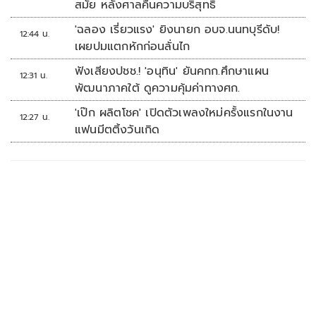
สมัย หลังศาลคืนความบริสุทธิ์
'ฉลอง เรี่ยวแรง' ยิงนายก อบจ.นนทบุรีดับ!
12:44 น.
เผยปมแตกหักก่อนลั่นไก
ฟังเสียงปชช.! 'อนุทิน' ยันคกก.ศึกษาแผน
12:31 น.
พัฒนาภาคใต้ ดูความคุ้มค่าทางศก.
'เป๊ก ผลิตโชค' เปิดตัวเพลงใหม่ครั้งแรกในงาน
12:27 น.
แฟนมีตติ้งวันเกิด