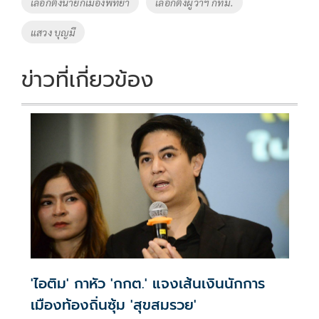
เลือกตั้งนายกเมืองพัทยา
เลือกตั้งผู้ว่าฯ กทม.
แสวง บุญมี
ข่าวที่เกี่ยวข้อง
'ไอติม' กาหัว 'กกต.' แจงเส้นเงินนักการ
เมืองท้องถิ่นซุ้ม 'สุขสมรวย'