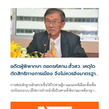
ผู้คัดค้าน เรื่อง พรบ.การเลือกตั้งสมาชิกสภาท้องถิ่นหรือผู้
บริหารท้องถิ่น (ขอให้มีการเลือกตั้ง นายก อบจ.ใหม่)
อดีตผู้พิพากษา ถอดรหัสกม.ฮั้วสว. เหตุใด
ตัดสิทธิทางการเมือง จึงไม่ควรอิงมาตรฐาน
เดียวกับคดีอาญา
การส่งหลักฐานอันควรเชื่อได้ไปศาลฎีกาแผนกคดีเลือกตั้งเพื่อ
ปกป้องระบบ มิใช่การทำหน้าที่เป็นศาลที่พิจารณาคดีอาญา
เพื่อลงโทษตัวบุคคล