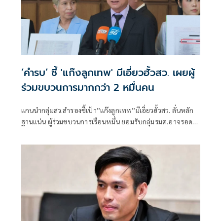
‘คำรบ’ ชี้ 'แก๊งลูกเทพ' มีเอี่ยวฮั้วสว. เผยผู้
ร่วมขบวนการมากกว่า 2 หมื่นคน
แกนนำกลุ่มสว.สำรองชี้เป้า”แก๊งลูกเทพ”มีเอี่ยวฮั้วสว. ลั่นหลัก
ฐานแน่น ผู้ร่วมขบวนการเรือนหมื่น ยอมรับกลุ่มรมต.อาจรอด
เพราะคดีอาญา หลักฐานต้องชัดสิ้นข้อสงสัย เตือนกกต.หากไม่
ส่งศาลฎีกาสอย 138 สว.โดนร้องเอาผิดติดคุก!