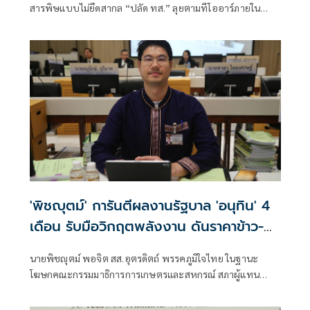
สารพิษแบบไม่ยึดสากล “ปลัด ทส.” ลุยตามทีโออาร์ภายใน
ส.ค.นี้ “เด็กส้ม” ซัดปูพรมแดงรับเป็นจุดต่ำที่สุดของยุทธศาสตร์
การทูตไทยบนเวทีโลก
'พิชญุตม์' การันตีผลงานรัฐบาล 'อนุทิน' 4
เดือน รับมือวิกฤตพลังงาน ดันราคาข้าว-
ยาง-ปาล์ม พุ่งต่อเนื่อง พร้อมอัดมาตรการ
นายพิชญุตม์ พอจิต สส.อุตรดิตถ์ พรรคภูมิใจไทย ในฐานะ
ช่วยลดต้นทุน-ขยายตลาดโลก
โฆษกคณะกรรมมาธิการการเกษตรและสหกรณ์ สภาผู้แทน
ราษฎร กล่าวถึงสถานการณ์ราคาสินค้าเกษตร ว่า ภายหลัง
รัฐบาลภายใต้การนำของนายอนุทิน ชาญวีรกูล นายกรัฐมนตรี