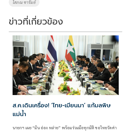
โสภณ ซารัมย์
ข่าวที่เกี่ยวข้อง
ส.ค.เดินเครื่อง! ‘ไทย-เมียนมา’ แก้มลพิษ
แม่นํ้า
นายกฯ เผย “มิน อ่อง หล่าย” พร้อมร่วมมือทุกมิติ ขอไทยวัดค่า