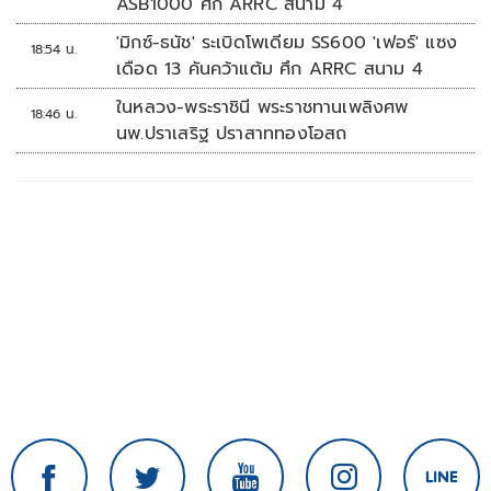
ASB1000 ศึก ARRC สนาม 4
'มิกซ์-ธนัช' ระเบิดโพเดียม SS600 'เฟอร์' แซง
18:54 น.
เดือด 13 คันคว้าแต้ม ศึก ARRC สนาม 4
ในหลวง-พระราชินี พระราชทานเพลิงศพ
18:46 น.
นพ.ปราเสริฐ ปราสาททองโอสถ