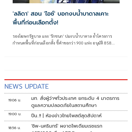
'ลลิดา' สอน 'ไอซ์' บอกงบน้ำบาดาลเคาะ
พื้นที่ก่อนเลือกตั้ง!
รองโฆษกรัฐบาล แจง 'รักชนก' ปมงบน้ำบาดาล ย้ำโครงการ
กำหนดพื้นที่ก่อนเลือกตั้ง ชี้คำขอกว่า 900 แห่ง อนุมัติ 858
แห่งตามหลักเกณฑ์ ไม่ใช่จัดสรรตามการเมือง
NEWS UPDATE
มท. สั่งผู้ว่าฯทั่วประเทศ ยกระดับ 4 มาตรการ
19:06 น.
ดูแลความปลอดภัยในสถานศึกษา
19:00 น.
ปืน..!! | ห้องข่าวไทยโพสต์สุดสัปดาห์
'ชิพ-นครินทร์' ผงาดโพเดียมเรซแรก
18:56 น.