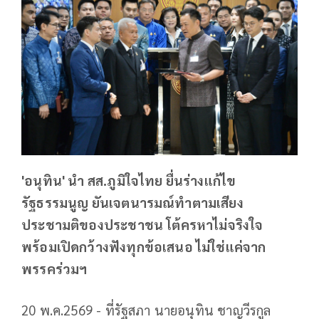
'อนุทิน' นํา สส.ภูมิใจไทย ยื่นร่างแก้ไข
รัฐธรรมนูญ ยันเจตนารมณ์ทำตามเสียง
ประชามติของประชาชน โต้ครหาไม่จริงใจ
พร้อมเปิดกว้างฟังทุกข้อเสนอ ไม่ใช่แค่จาก
พรรคร่วมฯ
20 พ.ค.2569 - ที่รัฐสภา นายอนุทิน ชาญวีรกูล