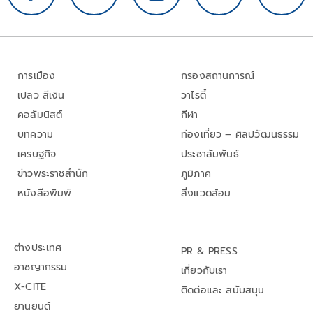
การเมือง
กรองสถานการณ์
เปลว สีเงิน
วาไรตี้
คอลัมนิสต์
กีฬา
บทความ
ท่องเที่ยว – ศิลปวัฒนธรรม
เศรษฐกิจ
ประชาสัมพันธ์
ข่าวพระราชสำนัก
ภูมิภาค
หนังสือพิมพ์
สิ่งแวดล้อม
ต่างประเทศ
PR & PRESS
อาชญากรรม
เกี่ยวกับเรา
X-CITE
ติดต่อและ สนับสนุน
ยานยนต์