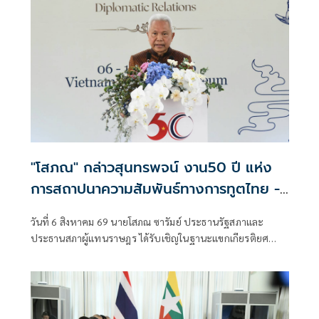
เข้าบริหารประเทศ 4 เดือน สามารถรับมือกับวิกฤตพลังงาน
และสงครามตะวันออกกลางได้ดี ส่งผลให้ราคาสินค้าเกษตร
หลักปรับตัวสูงขึ้น
"โสภณ" กล่าวสุนทรพจน์ งาน50 ปี แห่ง
การสถาปนาความสัมพันธ์ทางการทูตไทย -
เวียดนาม เติบโตจากเพื่อนบ้านสู่หุ้นส่วนทาง
วันที่ 6 สิงหาคม 69 นายโสภณ ซารัมย์ ประธานรัฐสภาและ
ยุทธศาสตร์รอบด้าน
ประธานสภาผู้แทนราษฎร ได้รับเชิญในฐานะแขกเกียรติยศ
กล่าวสุนทรพจน์เปิดงานนิทรรศการ “The Woven Ties:
Celebrating 50 Years of Thailand–Viet Nam Diplomatic
Relations”