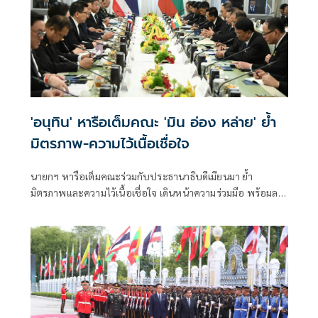
'อนุทิน' หารือเต็มคณะ 'มิน อ่อง หล่าย' ย้ำ
มิตรภาพ-ความไว้เนื้อเชื่อใจ
นายกฯ หารือเต็มคณะร่วมกับประธานาธิบดีเมียนมา ย้ำ
มิตรภาพและความไว้เนื้อเชื่อใจ เดินหน้าความร่วมมือ พร้อมลง
นาม MOU 3 ฉบับ เสริมสร้างความร่วมมือแรงงาน -จัดการ
คุณภาพน้ำ -เทคโนโลยีอวกาศ