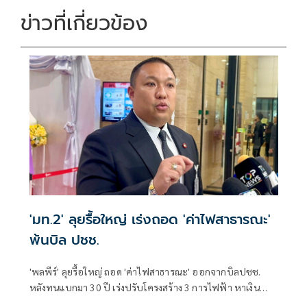
ข่าวที่เกี่ยวข้อง
'มท.2' ลุยรื้อใหญ่ เร่งถอด 'ค่าไฟสาธารณะ'
พ้นบิล ปชช.
'พลพีร์' ลุยรื้อใหญ่ ถอด 'ค่าไฟสาธารณะ' ออกจากบิลปชช.
หลังทนแบกมา 30 ปี เร่งปรับโครงสร้าง 3 การไฟฟ้า หาเงิน
ชดเชยปีละ 2 หมื่นล้าน ยันเดินหน้าเร็วที่สุด เล็งออกกฎ