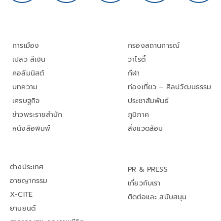
การเมือง
กรองสถานการณ์
เปลว สีเงิน
วาไรตี้
คอลัมนิสต์
กีฬา
บทความ
ท่องเที่ยว – ศิลปวัฒนธรรม
เศรษฐกิจ
ประชาสัมพันธ์
ข่าวพระราชสำนัก
ภูมิภาค
หนังสือพิมพ์
สิ่งแวดล้อม
ต่างประเทศ
PR & PRESS
อาชญากรรม
เกี่ยวกับเรา
X-CITE
ติดต่อและ สนับสนุน
ยานยนต์