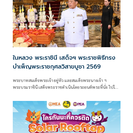
ในหลวง พระราชินี เสด็จฯ พระราชพิธีทรง
บำเพ็ญพระราชกุศลวิสาขบูชา 2569
พระบาทสมเด็จพระเจ้าอยู่หัว และสมเด็จพระนางเจ้า ฯ
พระบรมราชินี เสด็จพระราชดำเนินโดยรถยนต์พระที่นั่ง ไปใน
การตั้งเปรียญพระภิกษุ และสามเณร เนื่องในพระราชพิธีทรง
บำเพ็ญพระราชกุศลวิสาขบูชา พุทธศักราช 2569 ณ พระ
อุโบสถวัดพระศรีรัตนศาสดาราม พระบรมมหาราชวัง