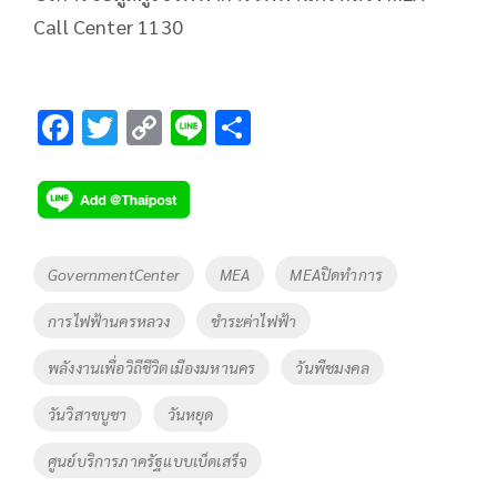
Call Center 1130
F
T
C
Li
S
ac
wi
o
n
h
e
tt
p
e
ar
b
er
y
e
o
Li
Tags
GovernmentCenter
MEA
MEAปิดทำการ
o
n
การไฟฟ้านครหลวง
ชำระค่าไฟฟ้า
k
k
พลังงานเพื่อวิถีชีวิตเมืองมหานคร
วันพืชมงคล
วันวิสาขบูชา
วันหยุด
ศูนย์บริการภาครัฐแบบเบ็ดเสร็จ