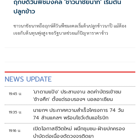
ฤกษ์ดีวันพืชมงคล 'ชาวนาชัยนาท' เริ่มต้น
ปลูกข้าว
ชาวนาชัยนาทถือฤกษ์ดีวันพืชมงคลเริ่มต้นปลูกข้าวนาปี แม้ต้อง
เจอกับต้นทุนพุ่งสูง ขอรัฐบาลช่วยแก้ปัญหาราคาข้าว
NEWS UPDATE
'มาดามแป้ง' ประสานงาน ลดค่าบัตรเข้าชม
19:45 น.
'ช้างศึก' ตั้งแต่รอบรองฯ บอลอาเซียน
นายกฯ ประกาศความสำเร็จโครงการ 74 วัน
19:35 น.
74 ล้านแคลฯ พร้อมโชว์เต้นแอโรบิก
เปิดโอกาสชีวิตใหม่ ผนึกชุมชน-ฝ่ายปกครอง
19:16 น.
บำบัดต่อเนื่องตัดวงจรติดยา