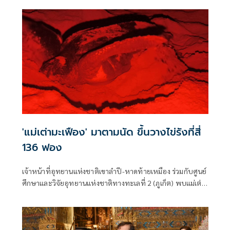
กระทรวง​ ชง ครม. บังคับใช้
'แม่เต่ามะเฟือง' มาตามนัด ขึ้นวางไข่รังที่สี่
136 ฟอง
เจ้าหน้าที่อุทยานแห่งชาติเขาลำปี-หาดท้ายเหมือง ร่วมกับศูนย์
ศึกษาและวิจัยอุทยานแห่งชาติทางทะเลที่ 2 (ภูเก็ต) พบแม่เต่า
มะเฟืองขึ้นวางไข่