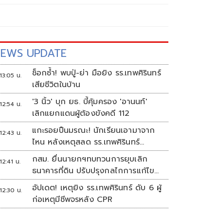
EWS UPDATE
ช็อกซ้ำ! พบปู่-ย่า มือยิง รร.เทพศิรินทร์
13:05 น.
เสียชีวิตในบ้าน
'3 นิ้ว' บุก ยธ. บี้คุ้มครอง 'อานนท์'
12:54 น.
เลิกแยกแดนผู้ต้องขังคดี 112
แกะรอยปืนมรณะ! นักเรียนเอามาจาก
12:43 น.
ไหน หลังเหตุสลด รร.เทพศิรินทร์
นนทบุรี
กสม. ยื่นนายกฯทบทวนการยุบเลิก
12:41 น.
ธนาคารที่ดิน ปรับปรุงกลไกการแก้ไข
ปัญหาความเหลื่อมล้ำ
อัปเดต! เหตุยิง รร.เทพศิรินทร์ ดับ 6 ผู้
12:30 น.
ก่อเหตุมีชีพจรหลัง CPR