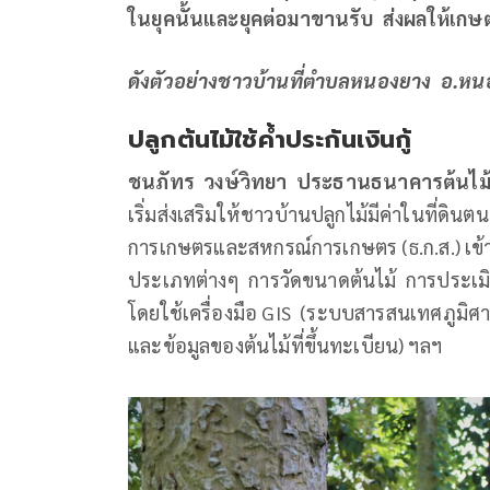
ในยุคนั้นและยุคต่อมาขานรับ ส่งผลให้เกษ
ดังตัวอย่างชาวบ้านที่ตำบลหนองยาง อ.หนอง
ปลูกต้นไม้ใช้ค้ำประกันเงินกู้
ชนภัทร วงษ์วิทยา
ประธานธนาคารต้นไม
เริ่มส่งเสริมให้ชาวบ้านปลูกไม้มีค่าในที่ดิน
การเกษตรและสหกรณ์การเกษตร (ธ.ก.ส.) เข้าม
ประเภทต่างๆ การวัดขนาดต้นไม้ การประเมินม
โดยใช้เครื่องมือ GIS (ระบบสารสนเทศภูมิศาสต
และข้อมูลของต้นไม้ที่ขึ้นทะเบียน) ฯลฯ