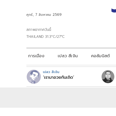
ศุกร์, 7 สิงหาคม 2569
สภาพอากาศวันนี้
THAILAND 31.3°C/27°C
การเมือง
เปลว สีเงิน
คอลัมนิสต์
เปลว สีเงิน
‘เรามาอวยกันเถิด’