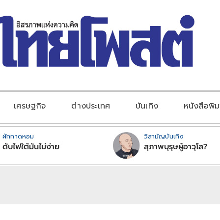
เศรษฐกิจ
ต่างประเทศ
บันเทิง
หนังสือพิม
ผักกาดหอม
วิสามัญบันเทิง
ดับไฟใต้มันไม่ง่าย
สุภาพบุรุษผู้อาวุโส?