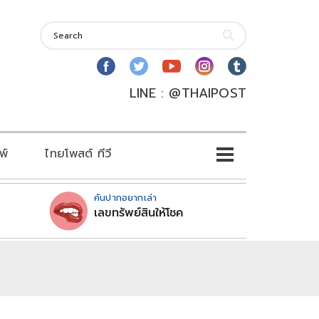
LINE : @THAIPOST
พ์
ไทยโพสต์ ทีวี
คันปากอยากเล่า
เลขทรัพย์สินให้โชค