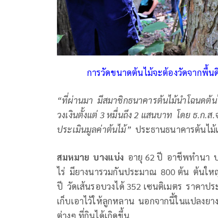
การวัดขนาดต้นไม้จะต้องวัดจากพื้นด
“ที่ผ่านมา มีสมาชิกธนาคารต้นไม้นำโฉนดต้นไ
วงเงินตั้งแต่ 3 หมื่นถึง 2 แสนบาท โดย ธ.ก.ส.จ
ประเมินมูลค่าต้นไม้”
ประธานธนาคารต้นไม้แจ
สมหมาย บางแบ่ง
อายุ 62 ปี อาชีพทำนา บ
ไร่ มียางนารวมกันประมาณ 800 ต้น ต้นใหญ่ที่ส
ปี วัดเส้นรอบวงได้ 352 เซนติเมตร ราคาปร
เก็บเอาไว้ให้ลูกหลาน นอกจากนี้ในแปลงยางนา
ต่างๆ ที่กินได้เกิดขึ้น