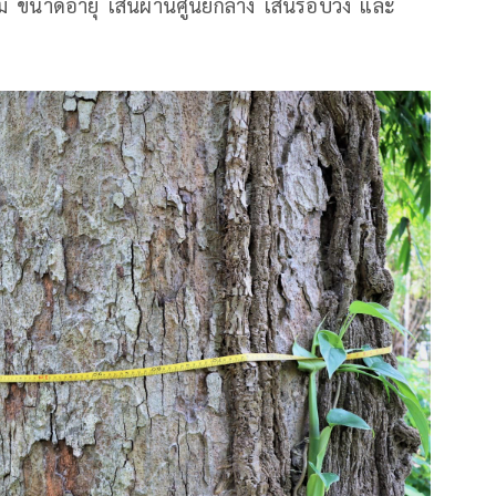
ม้ ขนาดอายุ เส้นผ่านศูนย์กลาง เส้นรอบวง และ