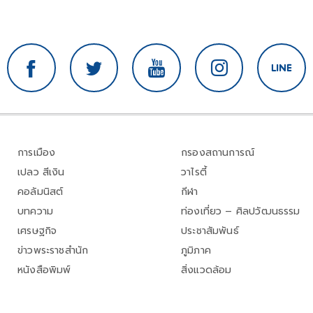
การเมือง
กรองสถานการณ์
เปลว สีเงิน
วาไรตี้
คอลัมนิสต์
กีฬา
บทความ
ท่องเที่ยว – ศิลปวัฒนธรรม
เศรษฐกิจ
ประชาสัมพันธ์
ข่าวพระราชสำนัก
ภูมิภาค
หนังสือพิมพ์
สิ่งแวดล้อม