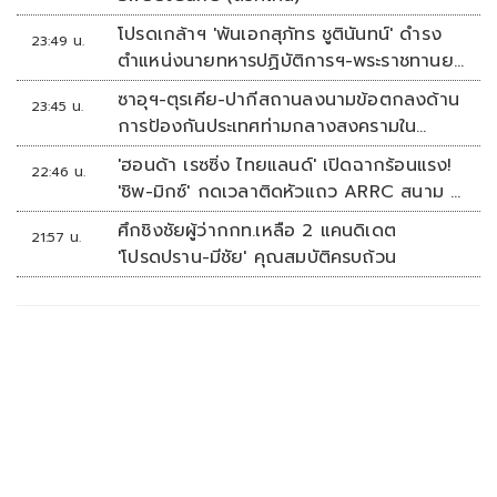
โปรดเกล้าฯ 'พันเอกสุภัทร ชูตินันทน์' ดำรง
23:49 น.
ตำแหน่งนายทหารปฏิบัติการฯ-พระราชทานยศ
'พลตรี'
ซาอุฯ-ตุรเคีย-ปากีสถานลงนามข้อตกลงด้าน
23:45 น.
การป้องกันประเทศท่ามกลางสงครามใน
ภูมิภาค
'ฮอนด้า เรซซิ่ง ไทยแลนด์' เปิดฉากร้อนแรง!
22:46 น.
'ชิพ-มิกซ์' กดเวลาติดหัวแถว ARRC สนาม 4
ที่มัลดาลิกา
ศึกชิงชัยผู้ว่ากกท.เหลือ 2 แคนดิเดต
21:57 น.
'โปรดปราน-มีชัย' คุณสมบัติครบถ้วน