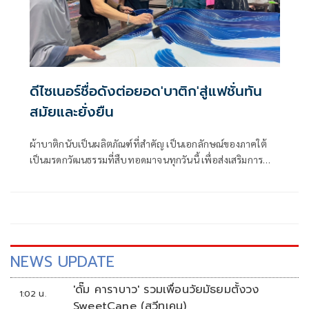
ดีไซเนอร์ชื่อดังต่อยอด'บาติก'สู่แฟชั่นทัน
สมัยและยั่งยืน
ผ้าบาติกนับเป็นผลิตภัณฑ์ที่สำคัญ เป็นเอกลักษณ์ของภาคใต้
เป็นมรดกวัฒนธรรมที่สืบทอดมาจนทุกวันนี้ เพื่อส่งเสริมการ
สร้างสรรค์งานศิลปวัฒนธรรมร่วมสมัย สำนักงานศิลปวัฒนธรรม
ร่วมสมัย (สศร.) นำศิลปินนักออกแบบเครื่องแต่งกายมากความ
สามารถจับคู่กับชุมชนผู้ผลิตผ้าบาติกส่งเสริมความสามารถ
NEWS UPDATE
'ดั๊ม คาราบาว' รวมเพื่อนวัยมัธยมตั้งวง
1:02 น.
SweetCane (สวีทเคน)