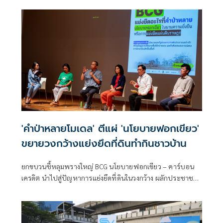
'คำป่าหลายโมเดล' ตีแผ่ 'นโยบายฟอกเขียว'
ขยายวงกว้างแย่งยึดที่ดินทำกินชาวบ้าน
ยกขบวนชี้หลุมพรางใหญ่ BCG นโยบายฟอกเขียว – คาร์บอน
เครดิต นำไปสู่ปัญหาการแย่งยึดที่ดินในวงกว้าง ผลักประชาชน
ให้ตกสู่ภาวะความยากจนเรื้อรัง หนุนรัฐบาลให้อำนาจ
ประชาชนในการจัดการทรัพยากร