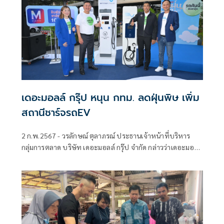
เดอะมอลล์ กรุ๊ป หนุน กทม. ลดฝุ่นพิษ เพิ่ม
สถานีชาร์จรถEV
2 ก.พ.2567 - วรลักษณ์ ตุลาภรณ์ ประธานเจ้าหน้าที่บริหาร
กลุ่มการตลาด บริษัท เดอะมอลล์ กรุ๊ป จำกัด กล่าวว่าเดอะมอลล์
กรุ๊ป ในฐานะองค์กรแห่งความยั่งยืนที่มีความรับผิดชอบต่อ
สังคม ภายใต้แนวคิด ESG ตอกย้ำการเป็นศูนย์การค้ารักษ์โลก
ขานรับนโยบายกรุงเทพมหานครในโครงการ“