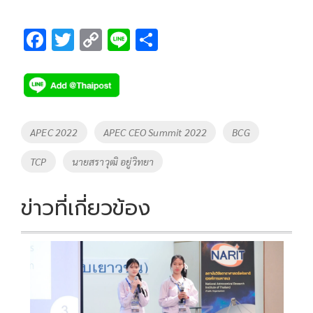
F
T
C
Li
S
ac
wi
o
n
h
e
tt
p
e
ar
b
er
y
e
o
Li
Tags
APEC 2022
APEC CEO Summit 2022
BCG
o
n
TCP
นายสราวุฒิ อยู่วิทยา
k
k
ข่าวที่เกี่ยวข้อง