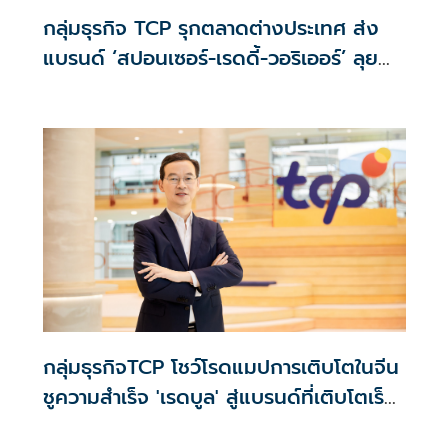
กลุ่มธุรกิจ TCP รุกตลาดต่างประเทศ ส่ง
แบรนด์ ‘สปอนเซอร์-เรดดี้-วอริเออร์’ ลุย
เต็มสูบ
กลุ่มธุรกิจTCP โชว์โรดแมปการเติบโตในจีน
ชูความสำเร็จ 'เรดบูล' สู่แบรนด์ที่เติบโตเร็ว
ที่สุดในจีน