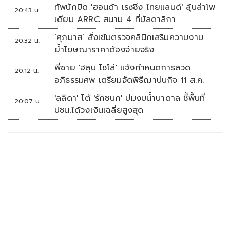
ทัพนักบิด 'ฮอนด้า เรซซิ่ง ไทยแลนด์' ลุ้นล่าโพ
20:43 น.
เดียม ARRC สนาม 4 ที่มัลดาลิกา
‘ศุภมาส’ สั่งเข้มตรวจคลินิกเสริมความงาม
20:32 น.
ย้ำโฆษณาราคาต้องจ่ายจริง
พี่ชาย 'ฮลุน โซโล่' แจ้งกำหนดการสวด
20:12 น.
อภิธรรมศพ เตรียมจัดพิธีฌาปนกิจ 11 ส.ค.
'ลลิดา' โต้ 'รักชนก' ปมงบน้ำบาดาล ชี้พื้นที่
20:07 น.
ปชน.ได้วงเงินเฉลี่ยสูงสุด