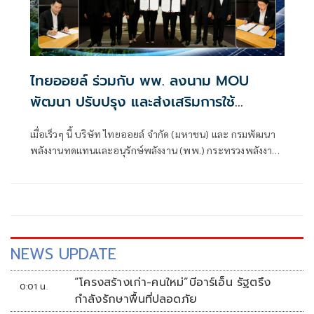
ไทยออยล์ ร่วมกับ พพ. ลงนาม MOU
พัฒนา ปรับปรุง และส่งเสริมการใช้
พลังงานทดแทน จากพลังงานแสงอาทิตย์
เมื่อเร็วๆ นี้ บริษัท ไทยออยล์ จำกัด (มหาชน) และ กรมพัฒนา
เพื่อยกระดับและสร้างโมเดลความร่วมมือ
พลังงานทดแทนและอนุรักษ์พลังงาน (พพ.) กระทรวงพลังงาน
ระหว่างภาครัฐ-เอกชน
ร่วมลงนามบันทึกความเข้าใจ (MOU) “ว่าด้วยความร่วมมือใน
การพัฒนา ปรับปรุง และส่งเสริมการใช้พลังงานทดแทนจาก
พลังงานแสงอาทิตย์ สำหรับหน่วยงานด้านสาธารณสุขและ
สถานศึกษาของภาครัฐ” เพื่อสร้างความมั่นคงด้านพลังงานใน
พื้นที่ห่างไกล
NEWS UPDATE
“โครงสร้างเก่า-คนใหม่”บีอาร์เอ็น รัฐตรึง
0:01 น.
กำลังรักษาพื้นที่ปลอดภัย