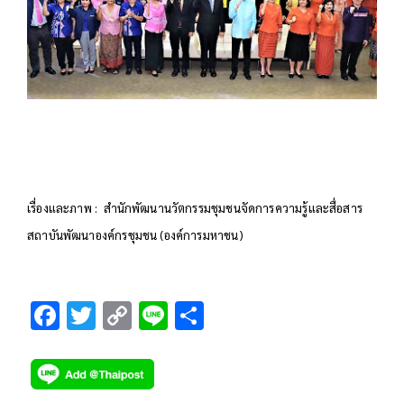
เรื่องและภาพ : สำนักพัฒนานวัตกรรมชุมชนจัดการความรู้และสื่อสาร
สถาบันพัฒนาองค์กรชุมชน (องค์การมหาชน)
F
T
C
Li
S
ac
wi
o
n
h
e
tt
p
e
ar
b
er
y
e