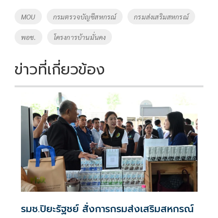
o
Li
Tags
MOU
กรมตรวจบัญชีสหกรณ์
กรมส่งเสริมสหกรณ์
o
n
พอช.
โครงการบ้านมั่นคง
k
k
ข่าวที่เกี่ยวข้อง
รมช.ปิยะรัฐชย์ สั่งการกรมส่งเสริมสหกรณ์