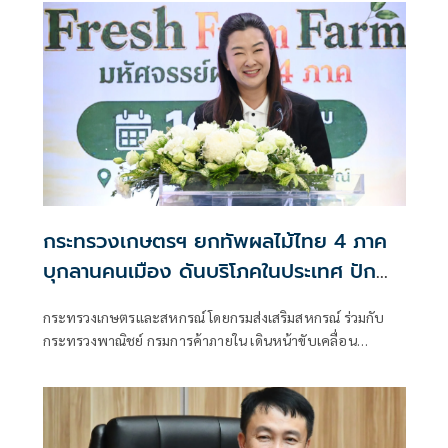
นวัตกรรมด้านการพัฒนาที่อยู่อาศัย ชุมชน และเมือง
กระทรวงเกษตรฯ ยกทัพผลไม้ไทย 4 ภาค
บุกลานคนเมือง ดันบริโภคในประเทศ ปัก
หมุดไทยสู่จุดหมายผลไม้เมืองร้อนของโลก
กระทรวงเกษตรและสหกรณ์ โดยกรมส่งเสริมสหกรณ์ ร่วมกับ
กระทรวงพาณิชย์ กรมการค้าภายใน เดินหน้าขับเคลื่อน
มาตรการบริหารจัดการผลไม้ เตรียมจัดมหกรรมผลไม้ไทยครั้ง
ใหญ่ “Thailand : The Land of Tropical Fruits” ภายใต้แนวคิด
Fresh From Farm มหัศจรรย์ผลไม้ 4 ภาค ณ ศาลาว่าการ
กรุงเทพมหานคร