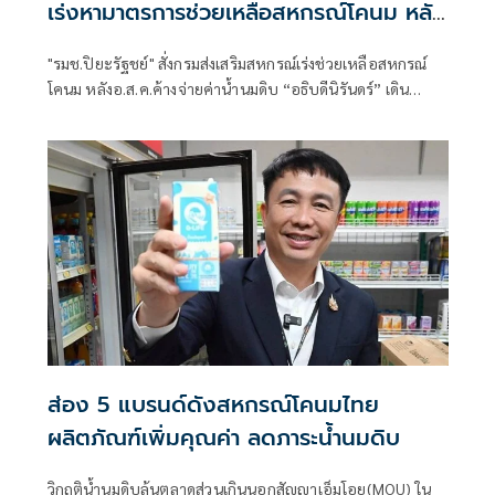
เร่งหามาตรการช่วยเหลือสหกรณ์โคนม หลัง
อ.ส.ค.ค้างจ่ายค่าน้ำนมดิบ เตรียมงบ กพส.
"รมช.ปิยะรัฐชย์" สั่งกรมส่งเสริมสหกรณ์เร่งช่วยเหลือสหกรณ์
350 ล.กู้ยืมดอกเบี้ยต่ำกรณีพิเศษเสริม
โคนม หลังอ.ส.ค.ค้างจ่ายค่าน้ำนมดิบ “อธิบดีนิรันดร์” เดิน
สภาพคล่อง
เครื่อง 4 มาตรการด่วน บรรเทาความเดือดร้อนสมาชิกสหกรณ์
โคนม พร้อมเผยปีนี้เตรียมเงินกพส.ดอกเบี้ยต่ำไว้ 350 ล้านบาท
ให้สหกรณ์กู้ยืมเป็นกรณีพิเศษ เพื่อเสริมสภาพคล่องดำเนินธุรกิจ
สหกรณ์โคนม
ส่อง 5 แบรนด์ดังสหกรณ์โคนมไทย
ผลิตภัณฑ์เพิ่มคุณค่า ลดภาระน้ำนมดิบ
วิกฤติน้ำนมดิบล้นตลาดส่วนเกินนอกสัญญาเอ็มโอยู(MOU) ใน