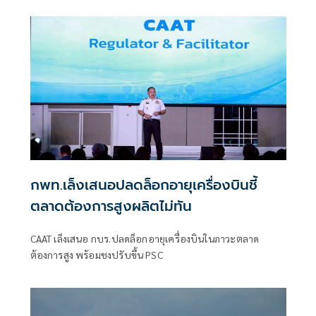
ซื้อตั๋วก่อนวันเดินทาง ย้ำคุ้มครองสิทธิผู้โดยสารตามข้อบังคับฯ
ฉบับที่ 101 หากเที่ยวบินยกเลิกหรือดีเลย์
กพท.เล็งเสนอปลดล็อกอายุเครื่องบินชี้
ตลาดต้องการสูงผลิตไม่ทัน
CAAT เล็งเสนอ กบร.ปลดล็อกอายุเครื่องบินในภาวะตลาด
ต้องการสูง พร้อมชงปรับขึ้น PSC