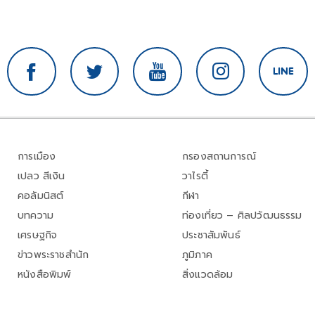
การเมือง
กรองสถานการณ์
เปลว สีเงิน
วาไรตี้
คอลัมนิสต์
กีฬา
บทความ
ท่องเที่ยว – ศิลปวัฒนธรรม
เศรษฐกิจ
ประชาสัมพันธ์
ข่าวพระราชสำนัก
ภูมิภาค
หนังสือพิมพ์
สิ่งแวดล้อม