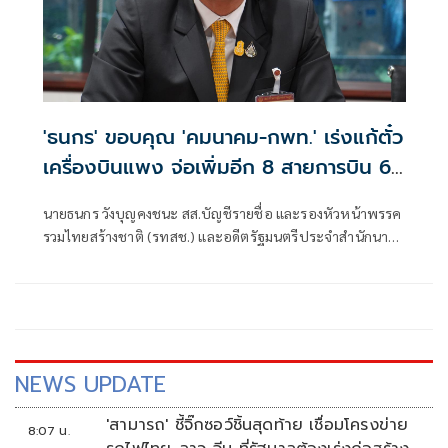
'ธนกร' ขอบคุณ 'คมนาคม-กพท.' เร่งแก้ตั๋ว
เครื่องบินแพง จ่อเพิ่มอีก 8 สายการบิน 60
ลำ
นายธนกร วังบุญคงชนะ สส.บัญชีรายชื่อ และรองหัวหน้าพรรค
รวมไทยสร้างชาติ (รทสช.) และอดีตรัฐมนตรีประจำสำนักนา
ยกฯ กล่าวถึงกรณี ผู้โดยสารและประชาชนร้องเรียนปัญหาตั๋ว
เครื่องบินแพงในช่วงเทศกาล ว่า ต้องขอบคุณนายสุริยะ จึง
รุ่งเรืองกิจ รัฐมนตรีว่าการกระทรวงคมนาคม
NEWS UPDATE
'สามารถ' ชี้จิ๊กซอว์ชิ้นสุดท้าย เชื่อมโครงข่าย
8:07 น.