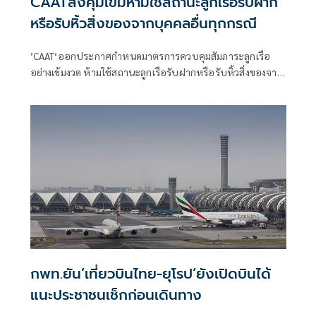
CAATสั่งคุมเข้มห้ามใช้สถานะลูกเรือรับฝาก
หรือรับหิ้วสิ่งของจากบุคคลอื่นทุกกรณี
’CAAT‘ออกประกาศกำหนดมาตรการควบคุมสัมภาระลูกเรือ
อย่างเข้มงวด ห้ามใช้สถานะลูกเรือรับฝากหรือรับหิ้วสิ่งของจาก
บุคคลอื่นทุกกรณี พร้อมให้สายการบินจัดระบบตรวจสอบ เพื่อ
ยกระดับมาตรฐานความปลอดภัยและความเชื่อมั่นต่อการบิน
พลเรือนไทยตามมาตรฐานสากล
กพท.ยัน’เที่ยวบินไทย-ยุโรป‘ยังเปิดบินได้
แนะประชาชนเช็กก่อนเดินทาง