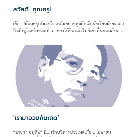
สวัสดี...คุณครู!
เฮ้อ....!มันหดหู่ สังเวชใจ จนไม่อยากพูดถึง เด็กนักเรียนมัธยม เอา
ปืนยิงปู่ในครัวขณะทำอาหารให้กิน แล้วไปยิงย่าที่นอนหลับอยู่
เป็นศพที่สอง
‘เรามาอวยกันเถิด’
“นายกฯ อนุทิน” นี่.... เข้าบริหารประเทศเมื่อ ๖ เมษายน