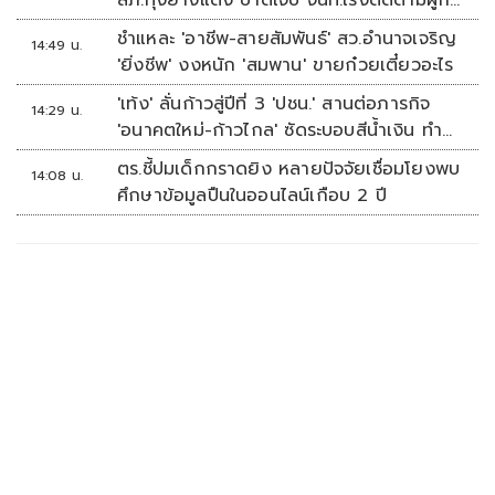
เหตุ
ชำแหละ 'อาชีพ-สายสัมพันธ์' สว.อำนาจเจริญ
14:49 น.
'ยิ่งชีพ' งงหนัก 'สมพาน' ขายก๋วยเตี๋ยวอะไร
'เท้ง' ลั่นก้าวสู่ปีที่ 3 'ปชน.' สานต่อภารกิจ
14:29 น.
'อนาคตใหม่-ก้าวไกล' ซัดระบอบสีน้ำเงิน ทำ
หลักนิติรัฐ-นิติธรรมสั่นคลอน
ตร.ชี้ปมเด็กกราดยิง หลายปัจจัยเชื่อมโยงพบ
14:08 น.
ศึกษาข้อมูลปืนในออนไลน์เกือบ 2 ปี