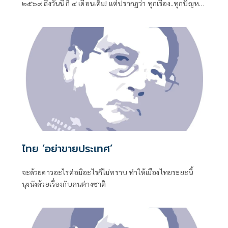
๒๕๖๙ ถึงวันนี้ ก็ ๔ เดือนเต็ม! แต่ปรากฏว่า ทุกเรื่อง..ทุกปัญหา
หมักหมมมาแต่ยุคไหน-สมัยไหน ทั้งหมด-ทั้งมวล
ไทย ‘อย่าขายประเทศ’
จะด้วยดาวอะไรต่อมิอะไรก็ไม่ทราบ ทำให้เมืองไทยระยะนี้
นุงนังด้วยเรื่องกับคนต่างชาติ