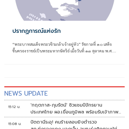
ปรากฏการณ์แห่งรัก
“พระบาทสมเด็จพระวชิรเกล้าเจ้าอยู่หัว” รัชกาลที่ ๑๐ เสด็จ
ขึ้นครองราชย์เป็นพระมหากษัตริย์ เมื่อวันที่ ๑๓ ตุลาคม พ.ศ.
๒๕๕๙
NEWS UPDATE
'กฤตภาส-ภุมรัตน์' ซิวแชมป์จักรยาน
15:12 น.
ประเทศไทย ผอ.เขื่อนภูมิพล พร้อมรับเจ้าภาพ
ต่อ ปี 2570
ปัตตานีระอุ! คนร้ายลอบยิงตำรวจ
15:08 น.
สภ.ทุ่งยางแดง บาดเจ็บ จนท.เร่งติดตามผู้ก่อ