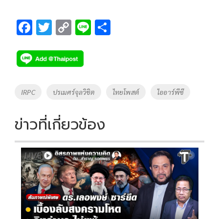
F
T
C
Li
S
ac
wi
o
n
h
e
tt
p
e
ar
b
er
y
e
o
Li
Tags
IRPC
ปรเมศร์จุลวิชิต
ไทยโพสต์
ไออาร์พีซี
o
n
k
k
ข่าวที่เกี่ยวข้อง