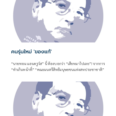
คนรุ่นใหม่ 'ของแท้'
“นายทอม แอนดรูว์ส” นี่ ต้องบอกว่า “เสียหมาไปเลย”! จากการ
“ทำเกินหน้าที่” “คณะมนตรีสิทธิมนุษยชนแห่งสหประชาชาติ”