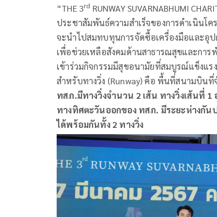
rd
“THE 3
RUNWAY SUVARNABHUMI CHARITY RU
ประชาสัมพันธ์ความสำเร็จของการดำเนินโครงกา
จะนำไปสมทบทุนการจัดซื้อเครื่องมือและอุ
เพื่อช่วยเหลือสังคมด้านสาธารณสุขและการพ
เข้าร่วมกิจกรรมมีสุขอนามัยที่สมบูรณ์แข็งแร
สำหรับทางวิ่ง (Runway) คือ พื้นที่สนามบินที
ทสภ.มีทางวิ่งจำนวน
2
เส้น ทางวิ่งเส้นที่
ทางทิศตะวันออกของ ทสภ. มีระยะห่าง
กัน
ได้พร้อมกันทั้ง
2
ทางวิ่ง