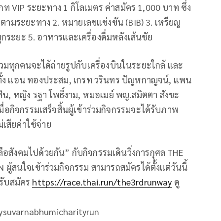
ท VIP ระยะทาง 1 กิโลเมตร ค่าสมัคร 1,000 บาท ซึ่ง
ระลึกตามระยะทาง 2. หมายเลขแข่งขัน (BIB) 3. เหรียญ
ทุกระยะ 5. อาหารและเครื่องดื่มหลังเส้นชัย
าร่วมทุกคนจะได้ถ่ายรูปกับเครื่องบินในระยะใกล้ และ
รา ทั้ง แอน ทองประสม, เกรท วรินทร ปัญหกาญจน์, แพน
รสิน, หญิง รฐา โพธิ์งาม, หมอเมย์ พญ.สมิตตา สังขะ
ื่อกิจกรรมเสร็จสิ้นผู้เข้าร่วมกิจกรรมจะได้รับภาพ
สียค่าใช้จ่าย
ลือสังคมไปด้วยกัน” กับกิจกรรมเดินวิ่งการกุศล THE
นใจเข้าร่วมกิจกรรม สามารถสมัครได้ตั้งแต่วันนี้
 รับสมัคร
https://race.thai.run/the3rdrunway
ดู
ysuvarnabhumicharityrun