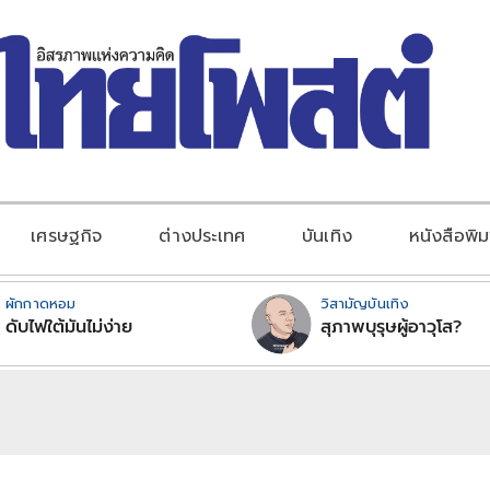
เศรษฐกิจ
ต่างประเทศ
บันเทิง
หนังสือพิม
ผักกาดหอม
วิสามัญบันเทิง
ดับไฟใต้มันไม่ง่าย
สุภาพบุรุษผู้อาวุโส?