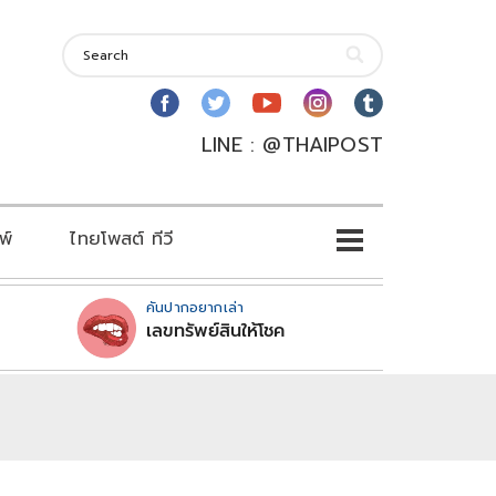
LINE : @THAIPOST
พ์
ไทยโพสต์ ทีวี
คันปากอยากเล่า
เลขทรัพย์สินให้โชค