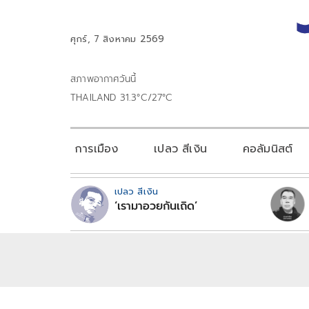
ศุกร์, 7 สิงหาคม 2569
สภาพอากาศวันนี้
THAILAND 31.3°C/27°C
การเมือง
เปลว สีเงิน
คอลัมนิสต์
เปลว สีเงิน
‘เรามาอวยกันเถิด’