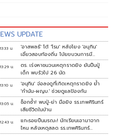
EWS UPDATE
'อาสพลธ์' โต้ 'โรม' หลังโยง 'อนุทิน'
13:33 น.
เอี่ยวสอบท้องถิ่น โบ้ยขบวนการมี
ตั้งแต่ปี 62-64
ตร. เร่งหาชนวนเหตุกราดยิง ยันปืนปู่
13:29 น.
เด็ก พบรัวไป 26 นัด
'อนุทิน' จ่อลงดูที่เกิดเหตุกราดยิง ย้ำ
13:10 น.
'กำนัน-ผญบ.' ช่วยดูแลป้องกัน
ช็อกซ้ำ! พบปู่-ย่า มือยิง รร.เทพศิรินทร์
13:05 น.
เสียชีวิตในบ้าน
แกะรอยปืนมรณะ! นักเรียนเอามาจาก
12:43 น.
ไหน หลังเหตุสลด รร.เทพศิรินทร์
นนทบุรี