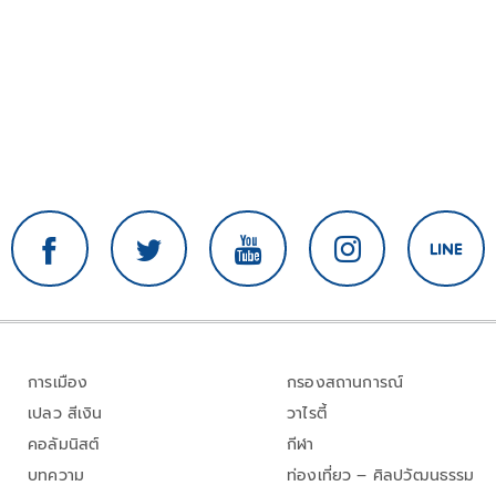
การเมือง
กรองสถานการณ์
เปลว สีเงิน
วาไรตี้
คอลัมนิสต์
กีฬา
บทความ
ท่องเที่ยว – ศิลปวัฒนธรรม