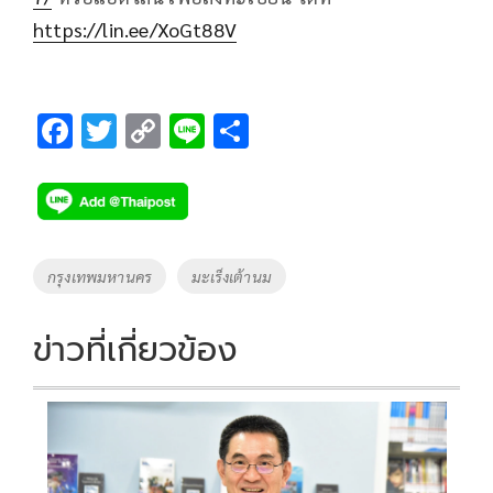
https://lin.ee/XoGt88V
F
T
C
Li
S
ac
wi
o
n
h
e
tt
p
e
ar
b
er
y
e
o
Li
Tags
กรุงเทพมหานคร
มะเร็งเต้านม
o
n
k
k
ข่าวที่เกี่ยวข้อง