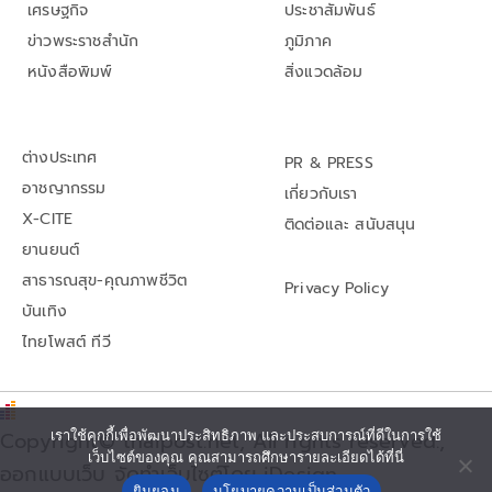
เศรษฐกิจ
ประชาสัมพันธ์
ข่าวพระราชสำนัก
ภูมิภาค
หนังสือพิมพ์
สิ่งแวดล้อม
ต่างประเทศ
PR & PRESS
อาชญากรรม
เกี่ยวกับเรา
X-CITE
ติดต่อและ สนับสนุน
ยานยนต์
สาธารณสุข-คุณภาพชีวิต
Privacy Policy
บันเทิง
ไทยโพสต์ ทีวี
เราใช้คุกกี้เพื่อพัฒนาประสิทธิภาพ และประสบการณ์ที่ดีในการใช้
Copyright© thaipost.net, All rights reserved.,
เว็บไซต์ของคุณ คุณสามารถศึกษารายละเอียดได้ที่นี่
ออกแบบเว็บ จัดทำเว็บไซต์โดย iDesign
ยินยอม
นโยบายความเป็นส่วนตัว