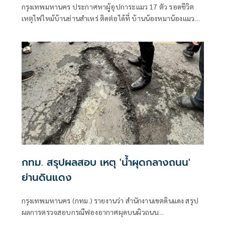
กรุงเทพมหานคร ประกาศหาผู้อุปการะแมว 17 ตัว รอดชีวิต
เหตุไฟไหม้บ้านย่านสำเหร่ ติดต่อได้ที่ บ้านน้องหมาน้องแมว
ประเวศ โทร 02-328-7460 หรือเฟซบุ๊ก BKK Adopter
กทม. สรุปผลสอบ เหตุ 'น้ำผุดกลางถนน'
ย่านดินแดง
กรุงเทพมหานคร (กทม.) รายงานว่า สำนักงานเขตดินแดง สรุป
ผลการตรวจสอบกรณีฟองอากาศผุดบนผิวถนน
ประชาสงเคราะห์ เปิดการจราจรตามปกติแล้ว