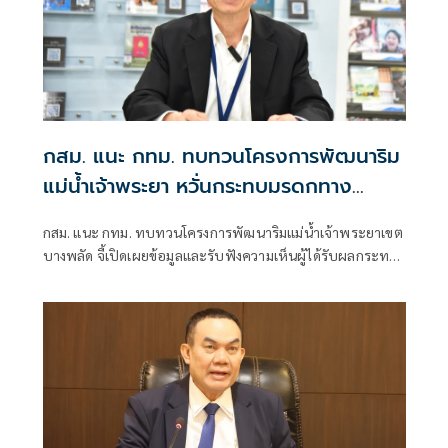
กสม. แนะ กทม. ทบทวนโครงการพัฒนาริม
แม่น้ำเจ้าพระยา หวั่นกระทบมรดกทาง
วัฒนธรรม
กสม. แนะ กทม. ทบทวนโครงการพัฒนาริมแม่น้ำเจ้าพระยาเขต
บางพลัด จี้เปิดเผยข้อมูลและรับฟังความเห็นผู้ได้รับผลกระทบ
ให้ครบถ้วน หลังประชาชนร้องเรียนไม่ทราบข้อมูล หวั่นกระทบ
มรดกทางวัฒนธรรม