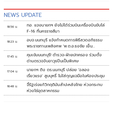
การเชิงรุกตรวจเอกซเรย์อย่างเข้มงวด
NEWS UPDATE
ทอ. แจงนายกฯ ยังไม่ได้ร่วมบินเครื่องบินขับไล่
18:56 น.
F-16 ที่นครราชสีมา
อบจ.นนทบุรี แจ้งกำหนดการพิธีสวดอภิธรรม
18:23 น.
พระราชทานเพลิงศพ 'พ.ต.อ.ธงชัย เย็น
ประเสริฐ'
คุมเข้มนนทบุรี! ตำรวจ-ฝ่ายปกครอง ร่วมตั้ง
17:45 น.
ด่านตรวจจับอาวุธปืนเป็นพิเศษ
นายกฯ ติง ตร.นนทบุรี ปล่อย 'ฉลอง
17:04 น.
เรี่ยวแรง' สูบบุหรี่ ไม่ใส่กุญแจมือในห้องประชุม
จี้รัฐเร่งแก้วิกฤติมันสำปะหลังไทย ห่วงกระทบ
16:48 น.
ห่วงโซ่อุตสาหกรรม