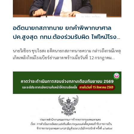
อดีตนายกสภาทนาย ยกคำพิพากษาศาล
ปค.สูงสุด กทม.ต้องร่วมรับผิด ไฟไหม้โรง
เบียร์ลาดพร้าว
นายวิเชียร ชุบไธสง อดีตนายกสภาทนายความ กล่าวถึงกรณีเหตุ
เกิดเพลิงไหม้โรงเบียร์ย่านลาดพร้าวเมื่อวันที่ 12 กรกฎาคม
2569 จนถึงขณะนี้ทำให้มียอดผู้เสียชีวิตแล้วเกือบ 30 คน การที่
เกิดเพลิงไหม้ครั้งนี้ไม่ใช่โศกนาฏกรรมที่สลดสยองครั้งแรกของ
ประเทศไทย แต่เคยเกิดมีขึ้นมาแล้วจากกรณีเพลิงไหม้พับดัง
ย่านสุขุมวิท และหากหน่วยงานที่เกี่ยวข้องยังขาดมาตรการ
ป้องกันและการ