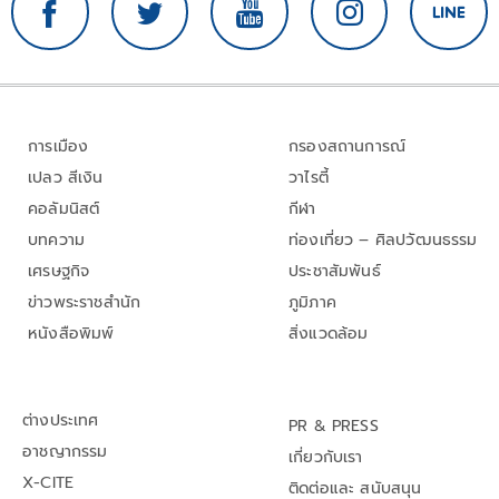
การเมือง
กรองสถานการณ์
เปลว สีเงิน
วาไรตี้
คอลัมนิสต์
กีฬา
บทความ
ท่องเที่ยว – ศิลปวัฒนธรรม
เศรษฐกิจ
ประชาสัมพันธ์
ข่าวพระราชสำนัก
ภูมิภาค
หนังสือพิมพ์
สิ่งแวดล้อม
ต่างประเทศ
PR & PRESS
อาชญากรรม
เกี่ยวกับเรา
X-CITE
ติดต่อและ สนับสนุน