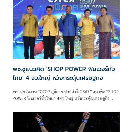
บาท
พช.ชูแนวคิด 'SHOP POWER ฟินเวอร์ทั่ว
ไทย' 4 จว.ใหญ่ หวังกระตุ้นเศรษฐกิจ
พช. ลุยจัดงาน “OTOP ภูมิภาค ประจำปี 2567” แนวคิด “SHOP
POWER ฟินเวอร์ทั่วไทย” 4 จว.ใหญ่ หวังกระตุ้นเศรษฐกิจ
กระจายรายได้สู่ชุมชน ไม่ต่ำกว่า 100 ล้านบาท