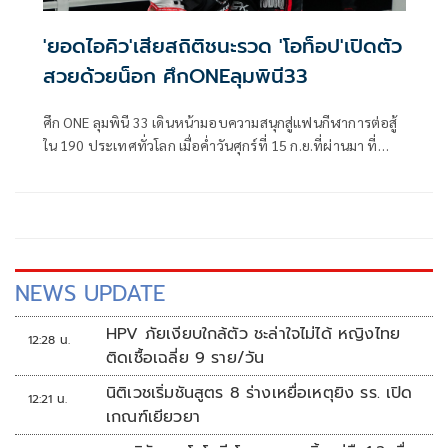
'ยอดไอคิว'เสียสถิติชนะรวด 'โอท็อป'เปิดตัว
สวยด้วยน็อก ศึกONEลุมพินี33
ศึก ONE ลุมพินี 33 เดินหน้ามอบความสนุกสู่แฟนกีฬาการต่อสู้
ใน 190 ประเทศทั่วโลก เมื่อค่ำวันศุกร์ที่ 15 ก.ย.ที่ผ่านมา ที่
สนามมวยเวทีลุมพินี (รามอินทรา) โดยนักสู้ฝีมือแกร่งทั้ง 13 คู่
ต่างวาดลวดลายออกอาวุธบู๊สนั่น สร้างความบันเทิงเร้าใจเช่น
เดิม
NEWS UPDATE
HPV ภัยเงียบใกล้ตัว ชะล่าใจไม่ได้ หญิงไทย
12:28 น.
ติดเชื้อเฉลี่ย 9 ราย/วัน
นิติเวชเริ่มชันสูตร 8 ร่างเหยื่อเหตุยิง รร. เปิด
12:21 น.
เกณฑ์เยียวยา