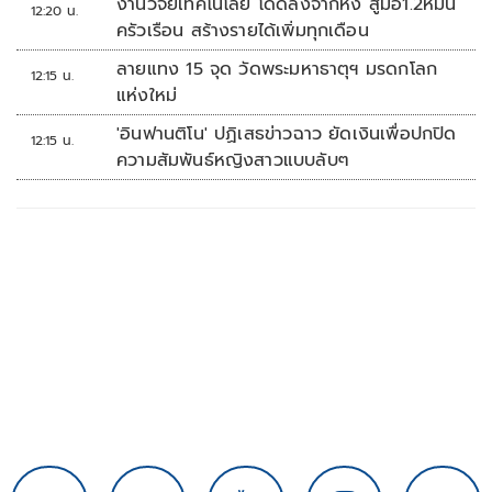
งานวิจัยเทคโนโลยี โดดลงจากหิ้ง สู่มือ1.2หมื่น
12:20 น.
ครัวเรือน สร้างรายได้เพิ่มทุกเดือน
ลายแทง 15 จุด วัดพระมหาธาตุฯ มรดกโลก
12:15 น.
แห่งใหม่
'อินฟานติโน' ปฏิเสธข่าวฉาว ยัดเงินเพื่อปกปิด
12:15 น.
ความสัมพันธ์หญิงสาวแบบลับๆ