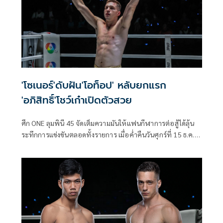
'โซเนอร์'ดับฝัน'โอท็อป' หลับยกแรก
'อภิสิทธิ์'โชว์เก๋าเปิดตัวสวย
ศึก ONE ลุมพินี 45 จัดเต็มความมันให้แฟนกีฬาการต่อสู้ได้ลุ้น
ระทึกการแข่งขันตลอดทั้งรายการ เมื่อค่ำคืนวันศุกร์ที่ 15 ธ.ค.ที่
ผ่านมา ที่สนามมวยเวทีลุมพินี (รามอินทรา) โดยมีทัพนักกีฬา
มากความสามารถมาประชันฝีมือกันทั้งสิ้น 11 คู่ ต่างแย่งชิงชัย
ชนะเพื่อปูทางไปสร้างชื่อในระดับโลกต่อไป