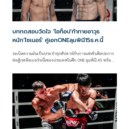
บททดสอบวัดใจ 'โอท็อป'ท้าทายอาวุธ
หนัก'โซเนอร์' คู่เอกONEลุมพินี15ธ.ค.นี้
ระเบิดความมันเป็นประจำทุกสัปดาห์กับการแข่งขันศิลปะการ
ต่อสู้เรตติงเบอร์หนึ่งของประเทศในศึก ONE ลุมพินี 45 พร้อม
ถ่ายทอดสดสู่สายตาแฟนกีฬาการต่อสู้กว่า 190 ประเทศทั่วโลก
โดยจัดคู่แข่งขันให้ชมจุใจ 12 คู่ เตรียมสร้างความสนุกเต็มขั้นบน
เวทีลุมพินี (รามอินทรา) ในวันศุกร์ที่ 15 ธ.ค.นี้