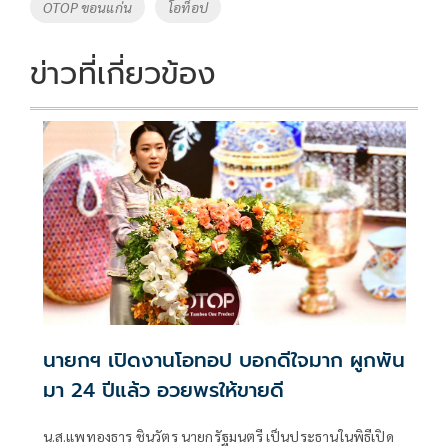
o
Li
Tags
OTOP ขอนแก่น
โอท็อป
o
n
k
k
ข่าวที่เกี่ยวข้อง
นายกฯ เปิดงานโอทอป บอกดีใจมาก ผูกพัน
มา 24 ปีแล้ว อวยพรให้ขายดี
น.ส.แพทองธาร ชินวัตร นายกรัฐมนตรี เป็นประธานในพิธีเปิด