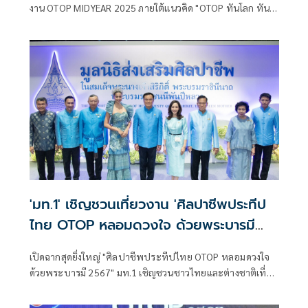
งาน OTOP MIDYEAR 2025 ภายใต้แนวคิด "OTOP ทันโลก ทัน
สมัย เศรษฐกิจไทยยั่งยืน" โดยมีนายปิฎก สุขสวัสดิ์ สามี นาย
ภูมิธรรม เวชยชัย รองนายกรัฐมนตรีและรมว.กลาโหม นาย
อนุทิน ชาญวีรกูล
'มท.1' เชิญชวนเที่ยวงาน 'ศิลปาชีพประทีป
ไทย OTOP หลอมดวงใจ ด้วยพระบารมี
2567'
เปิดฉากสุดยิ่งใหญ่ "ศิลปาชีพประทีปไทย OTOP หลอมดวงใจ
ด้วยพระบารมี 2567" มท.1 เชิญชวนชาวไทยและต่างชาติเที่ยว
งาน เลือกซื้อผลิตภัณฑ์ฝีมือคนไทย 10-18 ส.ค. 67 ชาเลนเจอร์
1-3 อิมแพ็ค เมืองทองธานี เผยวันแรกยอดขายพุ่งแรง 67 ล้าน