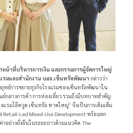
หน้าที่บริหารการเงิน และกรรมการผู้จัดการใหญ่
โรงแรมและสำนักงาน บมจ.เซ็นทรัลพัฒนา
กล่าวว่า
กลยุทธ์การขยายธุรกิจโรงแรมของเซ็นทรัลพัฒนาใน
นย์กลางการค้า การท่องเที่ยว รวมถึงมีบทบาทสำคัญ
แรมโอ๊ควูด เซ็นทรัล หาดใหญ่’ จึงเป็นการเติมเต็ม
มเดล Retail-Led Mixed-Use Development พร้อมยก
่าอย่างยั่งยืนในระยะยาวด้วยแนวคิด The