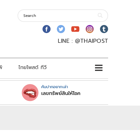
LINE : @THAIPOST
พ์
ไทยโพสต์ ทีวี
คันปากอยากเล่า
เลขทรัพย์สินให้โชค