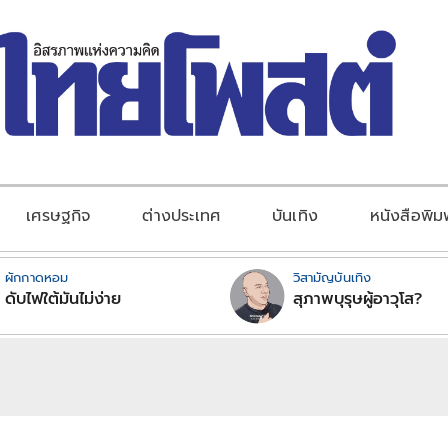
เศรษฐกิจ
ต่างประเทศ
บันเทิง
หนังสือพิม
ผักกาดหอม
วิสามัญบันเทิง
ดับไฟใต้มันไม่ง่าย
สุภาพบุรุษผู้อาวุโส?