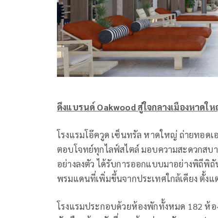
ดึงแบรนด์
Oakwood สู่ใจกลางเมืองหาดให
โรงแรมโอ๊ควูด เซ็นทรัล หาดใหญ่ ถ่ายทอดเอ
ตอบโจทย์ทุกไลฟ์สไตล์ มอบความสะดวกสบา
อย่างลงตัว ได้รับการออกแบบมาอย่างพิถีพิ
พรมแดนที่เพิ่มขึ้นจากประเทศใกล้เคียง ตั้งแ
โรงแรมประกอบด้วยห้องพักทั้งหมด 182 ห้อง 