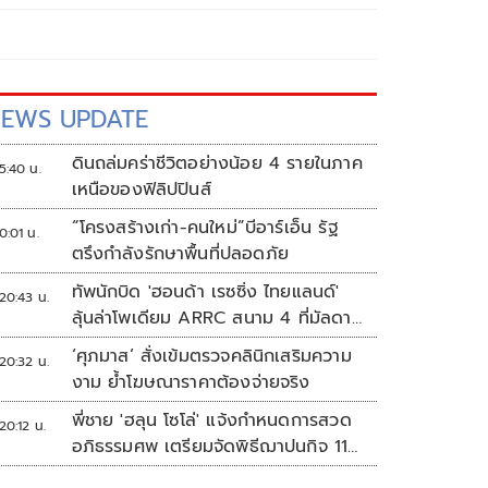
EWS UPDATE
ดินถล่มคร่าชีวิตอย่างน้อย 4 รายในภาค
5:40 น.
เหนือของฟิลิปปินส์
“โครงสร้างเก่า-คนใหม่”บีอาร์เอ็น รัฐ
0:01 น.
ตรึงกำลังรักษาพื้นที่ปลอดภัย
ทัพนักบิด 'ฮอนด้า เรซซิ่ง ไทยแลนด์'
20:43 น.
ลุ้นล่าโพเดียม ARRC สนาม 4 ที่มัลดาลิ
กา
‘ศุภมาส’ สั่งเข้มตรวจคลินิกเสริมความ
20:32 น.
งาม ย้ำโฆษณาราคาต้องจ่ายจริง
พี่ชาย 'ฮลุน โซโล่' แจ้งกำหนดการสวด
20:12 น.
อภิธรรมศพ เตรียมจัดพิธีฌาปนกิจ 11
ส.ค.