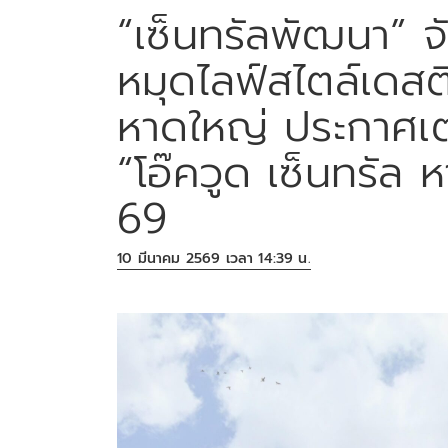
“เซ็นทรัลพัฒนา” จ
หมุดไลฟ์สไตล์เดสติ
หาดใหญ่ ประกาศเต
“โอ๊ควูด เซ็นทรัล
69
10 มีนาคม 2569 เวลา 14:39 น.