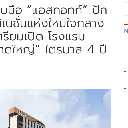
ับมือ “แอสคอทท์” ปัก
เนชั่นแห่งใหม่ใจกลาง
N
รียมเปิด โรงแรม
 หาดใหญ่” ไตรมาส 4 ปี