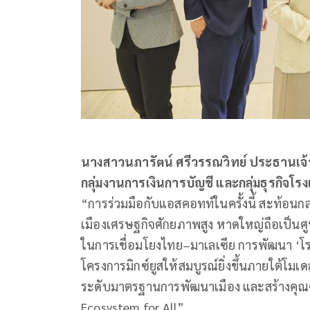
นางสาวนภารัตน์ ศรีวรรณวิทย์ ประธานเจ้า
กลุ่มงานการเงินการบัญชี และกลุ่มธุรกิจ
“การร่วมมือกับแอสคอทท์ในครั้งนี้ สะท้อน
เมืองเศรษฐกิจศักยภาพสูง หาดใหญ่ถือเป็นศู
ในการเชื่อมโยงไทย–มาเลเซีย การพัฒนา ‘โรง
โครงการมิกซ์ยูสให้สมบูรณ์ยิ่งขึ้นภายใต้โ
ระดับมาตรฐานการพัฒนาเมือง และสร้างคุณค
Ecosystem for All”