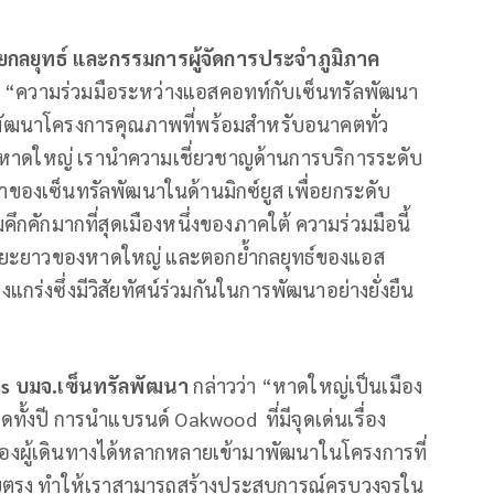
ายกลยุทธ์ และกรรมการผู้จัดการประจำภูมิภาค
า
“ความร่วมมือระหว่างแอสคอทท์กับเซ็นทรัลพัฒนา
พัฒนาโครงการคุณภาพที่พร้อมสำหรับอนาคตทั่ว
 หาดใหญ่ เรานำความเชี่ยวชาญด้านการบริการระดับ
องเซ็นทรัลพัฒนาในด้านมิกซ์ยูส เพื่อยกระดับ
กคักมากที่สุดเมืองหนึ่งของภาคใต้ ความร่วมมือนี้
ระยะยาวของหาดใหญ่ และตอกย้ำกลยุทธ์ของแอส
กร่งซึ่งมีวิสัยทัศน์ร่วมกันในการพัฒนาอย่างยั่งยืน
ss บมจ.เซ็นทรัลพัฒนา
กล่าวว่า “หาดใหญ่เป็นเมือง
อดทั้งปี การนำแบรนด์ Oakwood ที่มีจุดเด่นเรื่อง
องผู้เดินทางได้หลากหลายเข้ามาพัฒนาในโครงการที่
่โดยตรง ทำให้เราสามารถสร้างประสบการณ์ครบวงจรใน