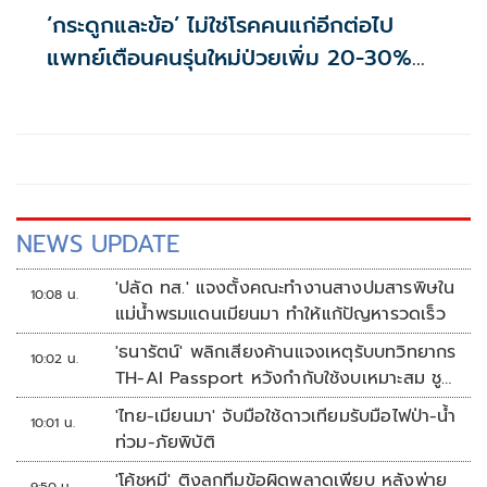
‘กระดูกและข้อ’ ไม่ใช่โรคคนแก่อีกต่อไป
แพทย์เตือนคนรุ่นใหม่ป่วยเพิ่ม 20-30%
เสี่ยง ‘ข้อเข่าเสื่อมก่อนวัย’ จากกระแสกีฬา
NEWS UPDATE
'ปลัด ทส.' แจงตั้งคณะทำงานสางปมสารพิษใน
10:08 น.
แม่น้ำพรมแดนเมียนมา ทำให้แก้ปัญหารวดเร็ว
'ธนารัตน์' พลิกเสียงค้านแจงเหตุรับบทวิทยากร
10:02 น.
TH-AI Passport หวังกำกับใช้งบเหมาะสม ชู
จุดเด่นคนไทยได้ใช้ AI ระดับโปร ลดเหลื่อมล้ำ
'ไทย-เมียนมา' จับมือใช้ดาวเทียมรับมือไฟป่า-น้ำ
10:01 น.
ทางเทคโนโลยี เซฟงบไปกว่า900ล้าน เชื่อหาก
ท่วม-ภัยพิบัติ
ใช้เต็มที่เอกชนขาดทุนย่อยยับ
'โค้ชหมี' ติงลูกทีมข้อผิดพลาดเพียบ หลังพ่าย
9:50 น.