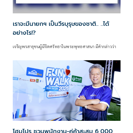
เราจะมีนายกฯ เป็นวีรบุรุษของชาติ.. ..ได้
อย่างไร!?
เจริญพรสาธุชนผู้มีจิตศรัทธาในพระพุทธศาสนา มีคำกล่าวว่า
โฮมโปร ชวนพนักงาน-คู่ค้าสะสม 6,000