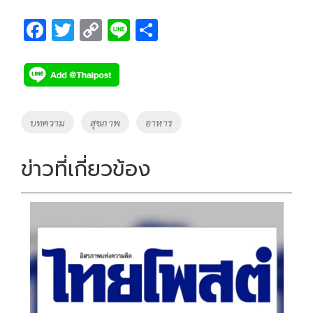
F
T
C
Li
S
ac
wi
o
n
h
e
tt
p
e
ar
b
er
y
e
o
Li
Tags
บทความ
สุขภาพ
อาหาร
o
n
k
k
ข่าวที่เกี่ยวข้อง