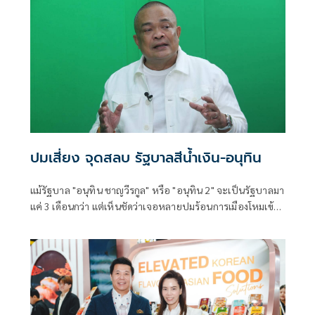
ปมเสี่ยง จุดสลบ รัฐบาลสีน้ำเงิน-อนุทิน
แม้รัฐบาล "อนุทิน ชาญวีรกูล" หรือ "อนุทิน 2" จะเป็นรัฐบาลมา
แค่ 3 เดือนกว่า แต่เห็นชัดว่าเจอหลายปมร้อนการเมืองโหมเข้า
ใส่อย่างต่อเนื่อง อย่างเช่นช่วงหลายวันที่ผ่านมา