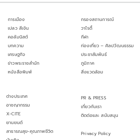
การเมือง
กรองสถานการณ์
เปลว สีเงิน
วาไรตี้
คอลัมนิสต์
กีฬา
บทความ
ท่องเที่ยว – ศิลปวัฒนธรรม
เศรษฐกิจ
ประชาสัมพันธ์
ข่าวพระราชสำนัก
ภูมิภาค
หนังสือพิมพ์
สิ่งแวดล้อม
ต่างประเทศ
PR & PRESS
อาชญากรรม
เกี่ยวกับเรา
X-CITE
ติดต่อและ สนับสนุน
ยานยนต์
สาธารณสุข-คุณภาพชีวิต
Privacy Policy