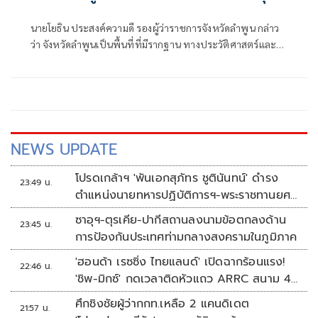
ยกระดับสู่เมือง Smart Heritage City
นายโยธิน ประสงค์ความดี รองผู้ว่าราชการจังหวัดลำพูน กล่าว
ว่า จังหวัดลำพูนเป็นพื้นที่ที่มีรากฐาน ทางประวัติศาสตร์และ
วัฒนธรรมที่เข้มแข็ง มีอัตลักษณ์โดดเด่น และมีศักยภาพในการ
พัฒนาในหลายมิติ การนำอัตลักษณ์ของจังหวัดมาสื่อสารอย่าง
เป็นระบบจึงถือเป็นกลไกสำคัญในการยกระดับภาพลักษณ์และ
สร้างโอกาสใหม่ให้กับพื้นที่
NEWS UPDATE
โปรดเกล้าฯ 'พันเอกสุภัทร ชูตินันทน์' ดำรง
23:49 น.
ตำแหน่งนายทหารปฏิบัติการฯ-พระราชทานยศ
'พลตรี'
ซาอุฯ-ตุรเคีย-ปากีสถานลงนามข้อตกลงด้าน
23:45 น.
การป้องกันประเทศท่ามกลางสงครามในภูมิภาค
'ฮอนด้า เรซซิ่ง ไทยแลนด์' เปิดฉากร้อนแรง!
22:46 น.
'ชิพ-มิกซ์' กดเวลาติดหัวแถว ARRC สนาม 4
ที่มัลดาลิกา
ศึกชิงชัยผู้ว่ากกท.เหลือ 2 แคนดิเดต
21:57 น.