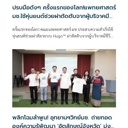
ปรบมือดังๆ ครั้งแรกของโลก!แพทยศาสตร์
มช.ใช้หุ่นยนต์ช่วยผ่าตัดตับจากผู้บริจาคมี
ชีวิต
ครั้งแรกของโลก! คณะแพทยศาสตร์ มช.ประสบความสำเร็จใช้
หุ่นยนต์ช่วยผ่าตัดระบบ Hugo™ ผ่าตัดตับจากผู้บริจาคมีชีวิต
รายแรกของโลกและเป็นการใช้หุ่นยนต์ช่วยผ่าตัดตับผู้บริจาคมี
ชีวิตรายแรกในประเทศไทย
พลิกโฉมลำพูน! อุทยานฯวิทย์มช. ถ่ายทอด
องค์ความรู้พัฒนา 'อัตลักษณ์จังหวัด' มุ่ง