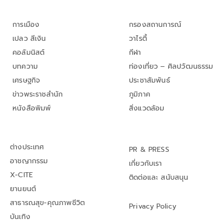
การเมือง
กรองสถานการณ์
เปลว สีเงิน
วาไรตี้
คอลัมนิสต์
กีฬา
บทความ
ท่องเที่ยว – ศิลปวัฒนธรรม
เศรษฐกิจ
ประชาสัมพันธ์
ข่าวพระราชสำนัก
ภูมิภาค
หนังสือพิมพ์
สิ่งแวดล้อม
ต่างประเทศ
PR & PRESS
อาชญากรรม
เกี่ยวกับเรา
X-CITE
ติดต่อและ สนับสนุน
ยานยนต์
สาธารณสุข-คุณภาพชีวิต
Privacy Policy
บันเทิง