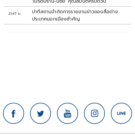
'โปรดปราน-มีชัย' คุณสมบัติครบถ้วน
ปากีสถานจำกัดการรายงานข่าวของสื่อต่าง
21:47 น.
ประเทศนอกเมืองสำคัญ