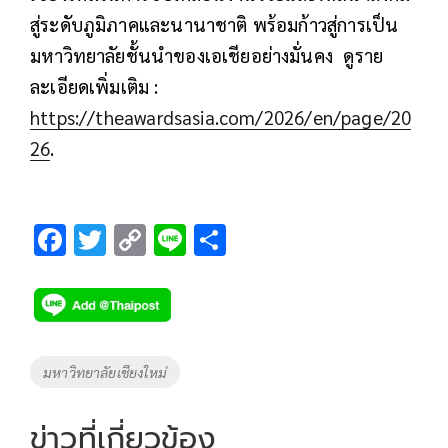
สู่ระดับภูมิภาคและนานาชาติ พร้อมก้าวสู่การเป็น
มหาวิทยาลัยชั้นนำของเอเชียอย่างมั่นคง ดูราย
ละเอียดเพิ่มเติม :
https://theawardsasia.com/2026/en/page/20
26
.
F
T
C
Li
S
ac
wi
o
n
h
e
tt
p
e
ar
b
er
y
e
o
Li
Tags
มหาวิทยาลัยเชียงใหม่
o
n
k
k
ข่าวที่เกี่ยวข้อง