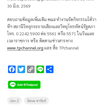
30 มิ.ย. 2569
สอบถามข้อมูลเพิ่มเติม คณะทำงานจัดกิจกรรมโต้วา
ทีฯ สถานีวิทยุกระจายเสียงและวิทยุโทรทัศน์รัฐสภา
โทร. 0 2242 5900 ต่อ 5561 หรือ 5571 ในวันและ
เวลาราชการ หรือ ติดตามข่าวสารทาง
www.tpchannel.org
และ สื่อ TPchannel
F
T
C
Li
S
ac
wi
o
n
h
e
tt
p
e
ar
b
er
y
e
o
Li
Tags
Gen Z
โสภณ ซารัมย์