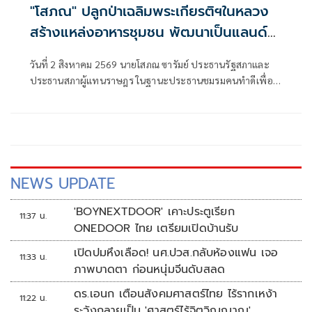
"โสภณ" ปลูกป่าเฉลิมพระเกียรติฯในหลวง
สร้างแหล่งอาหารชุมชน พัฒนาเป็นแลนด์
มาร์ค ท่องเที่ยว และออกกำลังกาย
วันที่ 2 สิงหาคม 2569 นายโสภณ ซารัมย์ ประธานรัฐสภาและ
ประธานสภาผู้แทนราษฎร ในฐานะประธานชมรมคนทำดีเพื่อ
พ่อของแผ่นดิน
NEWS UPDATE
'BOYNEXTDOOR' เคาะประตูเรียก
11:37 น.
ONEDOOR ไทย เตรียมเปิดบ้านรับ
เปิดปมหึงเลือด! นศ.ปวส.กลับห้องแฟน เจอ
11:33 น.
ภาพบาดตา ก่อนหนุ่มจีนดับสลด
ดร.เอนก เตือนสังคมศาสตร์ไทย ไร้รากเหง้า
11:22 น.
ระวังกลายเป็น 'ศาสตร์ไร้จิตวิญญาณ'