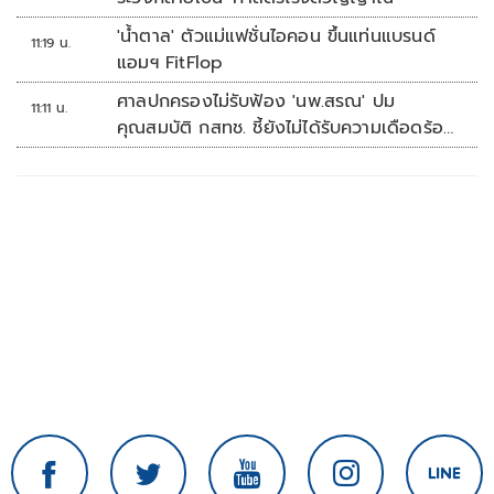
'น้ำตาล' ตัวแม่แฟชั่นไอคอน ขึ้นแท่นแบรนด์
11:19 น.
แอมฯ FitFlop
ศาลปกครองไม่รับฟ้อง 'นพ.สรณ' ปม
11:11 น.
คุณสมบัติ กสทช. ชี้ยังไม่ได้รับความเดือดร้อน
เสียหาย