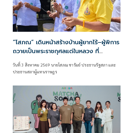
“โสภณ” เดินหน้าสร้างบ้านผู้ยากไร้–ผู้พิการ
ถวายเป็นพระราชกุศลแด่ในหลวง ที่
อ.คูเมือง
วันที่ 3 สิงหาคม 2569 นายโสภณ ซารัมย์ ประธานรัฐสภา และ
ประธานสภาผู้แทนราษฎร