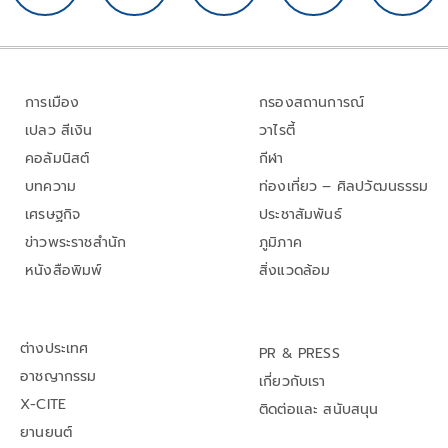
การเมือง
กรองสถานการณ์
เปลว สีเงิน
วาไรตี้
คอลัมนิสต์
กีฬา
บทความ
ท่องเที่ยว – ศิลปวัฒนธรรม
เศรษฐกิจ
ประชาสัมพันธ์
ข่าวพระราชสำนัก
ภูมิภาค
หนังสือพิมพ์
สิ่งแวดล้อม
ต่างประเทศ
PR & PRESS
อาชญากรรม
เกี่ยวกับเรา
X-CITE
ติดต่อและ สนับสนุน
ยานยนต์