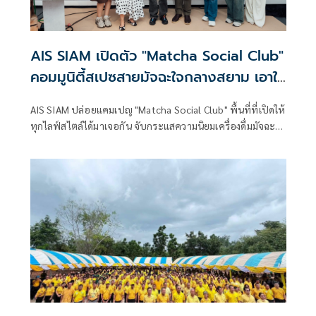
AIS SIAM เปิดตัว "Matcha Social Club"
คอมมูนิตี้สเปซสายมัจฉะใจกลางสยาม เอาใจ
วัยรุ่น Gen Z
AIS SIAM ปล่อยแคมเปญ "Matcha Social Club" พื้นที่ที่เปิดให้
ทุกไลฟ์สไตล์ได้มาเจอกัน จับกระแสความนิยมเครื่องดื่มมัจฉะที่
กำลังมาแรงในกลุ่มคนรุ่นใหม่ พร้อมเปิดตัวเป็นการดึงคอมมูนิตี้
สายมัจฉะเลิฟเวอร์มาเชื่อมโยงกับไลฟ์สไตล์วัยรุ่นผ่านประสบ
การณ์ใหม่ๆ ที่ AIS SIAM