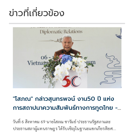
o
n
k
k
ข่าวที่เกี่ยวข้อง
"โสภณ" กล่าวสุนทรพจน์ งาน50 ปี แห่ง
การสถาปนาความสัมพันธ์ทางการทูตไทย -
เวียดนาม เติบโตจากเพื่อนบ้านสู่หุ้นส่วนทาง
วันที่ 6 สิงหาคม 69 นายโสภณ ซารัมย์ ประธานรัฐสภาและ
ยุทธศาสตร์รอบด้าน
ประธานสภาผู้แทนราษฎร ได้รับเชิญในฐานะแขกเกียรติยศ