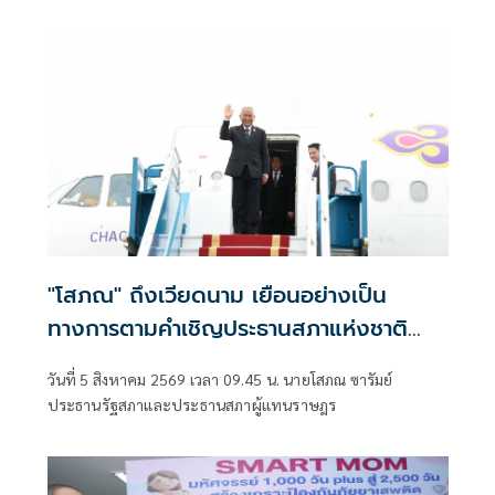
กล่าวสุนทรพจน์เปิดงานนิทรรศการ “The Woven Ties:
Celebrating 50 Years of Thailand–Viet Nam Diplomatic
Relations”
"โสภณ" ถึงเวียดนาม เยือนอย่างเป็น
ทางการตามคำเชิญประธานสภาแห่งชาติ
สัมพันธ์แน่นแฟ้น 50 ปี พร้อมเข้าเยี่ยม
วันที่ 5 สิงหาคม 2569 เวลา 09.45 น. นายโสภณ ซารัมย์
คารวะ ประธานสภาแห่งชาติ เวียดนาม
ประธานรัฐสภาและประธานสภาผู้แทนราษฎร