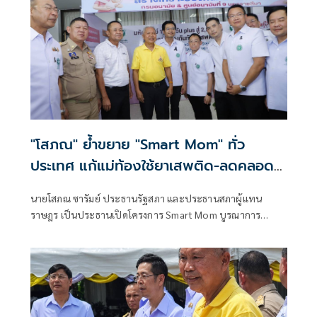
"โสภณ" ย้ำขยาย "Smart Mom" ทั่ว
ประเทศ แก้แม่ท้องใช้ยาเสพติด-ลดคลอด
ก่อนกำหนด ลั่นทำงานเพื่อแก้ปัญหา
นายโสภณ ซารัมย์ ประธานรัฐสภา และประธานสภาผู้แทน
ประชาชน ไม่ใช่สร้างภาพ
ราษฎร เป็นประธานเปิดโครงการ Smart Mom บูรณาการ
‘มหัศจรรย์ 1,000 วัน’ ด้วยรักศรัทธา ซึ่งกระทรวงสาธารณสุข
โดยกรมอนามัย ร่วมกับกรมสุขภาพจิต สำนักงานสาธารณสุข
จังหวัดบุรีรัมย