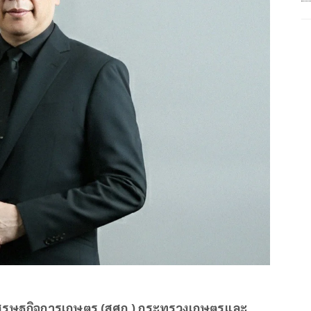
เศรษฐกิจการเกษตร (สศก.) กระทรวงเกษตรและ