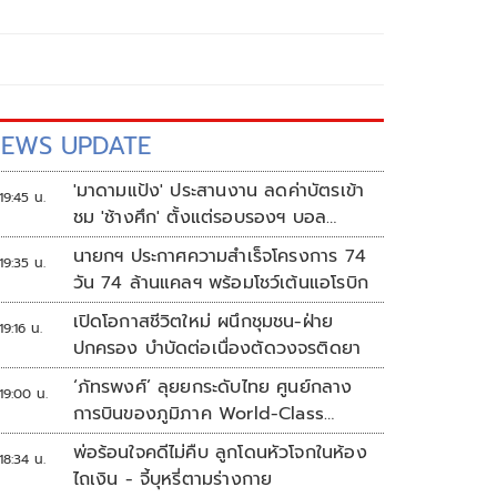
EWS UPDATE
'มาดามแป้ง' ประสานงาน ลดค่าบัตรเข้า
19:45 น.
ชม 'ช้างศึก' ตั้งแต่รอบรองฯ บอล
อาเซียน
นายกฯ ประกาศความสำเร็จโครงการ 74
19:35 น.
วัน 74 ล้านแคลฯ พร้อมโชว์เต้นแอโรบิก
เปิดโอกาสชีวิตใหม่ ผนึกชุมชน-ฝ่าย
19:16 น.
ปกครอง บำบัดต่อเนื่องตัดวงจรติดยา
‘ภัทรพงศ์’ ลุยยกระดับไทย ศูนย์กลาง
19:00 น.
การบินของภูมิภาค World-Class
Aviation Hub | ห้องข่าวไทยโพสต์สุด
พ่อร้อนใจคดีไม่คืบ ลูกโดนหัวโจกในห้อง
18:34 น.
สัปดาห์
ไถเงิน - จี้บุหรี่ตามร่างกาย