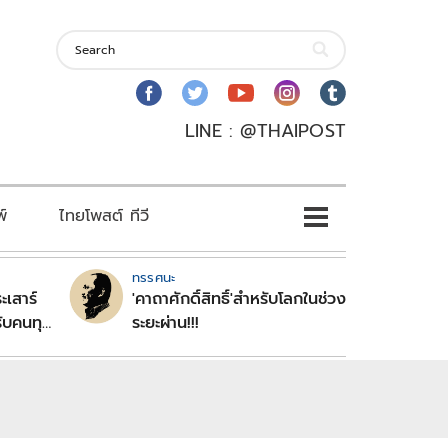
LINE : @THAIPOST
พ์
ไทยโพสต์ ทีวี
ทรรศนะ
ะเสาร์
'คาถาศักดิ์สิทธิ์'สำหรับโลกในช่วง
ับคนทุก
ระยะผ่าน!!!