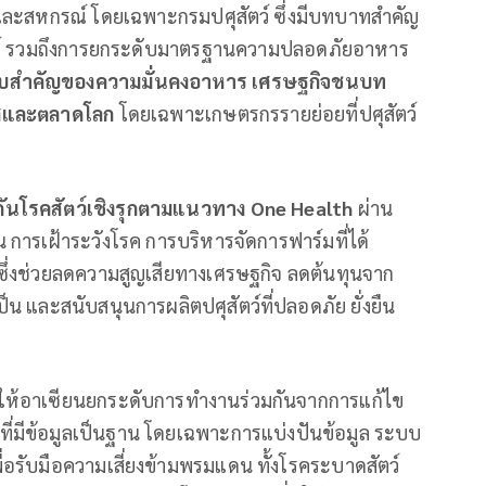
และสหกรณ์ โดยเฉพาะกรมปศุสัตว์ ซึ่งมีบทบาทสำคัญ
ัตว์ รวมถึงการยกระดับมาตรฐานความปลอดภัยอาหาร
กอบสำคัญของความมั่นคงอาหาร เศรษฐกิจชนบท
เทศและตลาดโลก
โดยเฉพาะเกษตรกรรายย่อยที่ปศุสัตว์
กันโรคสัตว์เชิงรุกตามแนวทาง
One Health
ผ่าน
ารเฝ้าระวังโรค การบริหารจัดการฟาร์มที่ได้
ซึ่งช่วยลดความสูญเสียทางเศรษฐกิจ ลดต้นทุนจาก
น และสนับสนุนการผลิตปศุสัตว์ที่ปลอดภัย ยั่งยืน
นให้อาเซียนยกระดับการทำงานร่วมกันจากการแก้ไข
ี่มีข้อมูลเป็นฐาน โดยเฉพาะการแบ่งปันข้อมูล ระบบ
อรับมือความเสี่ยงข้ามพรมแดน ทั้งโรคระบาดสัตว์