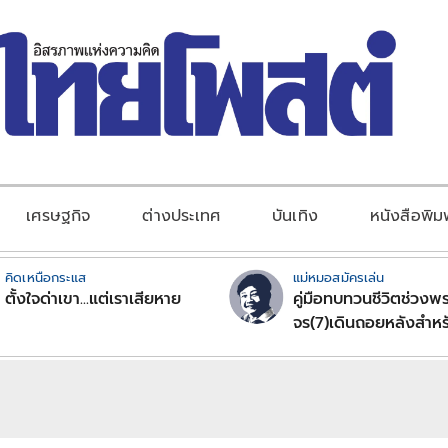
เศรษฐกิจ
ต่างประเทศ
บันเทิง
หนังสือพิม
คิดเหนือกระแส
แม่หมอสมัครเล่น
ตั้งใจด่าเขา...แต่เราเสียหาย
คู่มือทบทวนชีวิตช่วงพร
จร(7)เดินถอยหลังสำหร
ลัคนาราศีตอนที่2