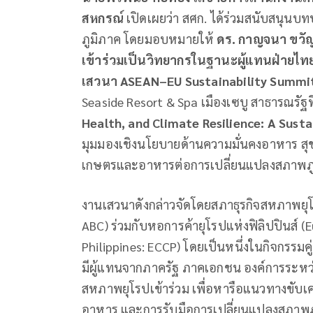
สหกรณ์
เปิดเผยว่า สศก. ได้ร่วมสนับสนุน
ภูมิภาค โดยมอบหมายให้
ดร. กาญจนา ขวั
เข้าร่วมเป็นวิทยากรในฐานะผู้แทนฝ่าย
เสวนา
ASEAN–EU Sustainability Summi
Seaside Resort & Spa เมืองเซบู สาธารณรัฐฟ
Health, and Climate Resilience: A Sust
มุมมองเชิงนโยบายด้านความมั่นคงอาหาร สุ
เกษตรและอาหารต่อการเปลี่ยนแปลงสภาพภ
งานเสวนาดังกล่าวจัดโดยสภาธุรกิจสหภาพยุ
ABC) ร่วมกับหอการค้ายุโรปแห่งฟิลิปปินส์
Philippines: ECCP) โดยเป็นหนึ่งในกิจกรรมค
มีผู้แทนจากภาครัฐ ภาคเอกชน องค์การระหว
สหภาพยุโรปเข้าร่วม เพื่อหารือแนวทางขับเคล
อาหาร และการรับมือการเปลี่ยนแปลงสภาพภ