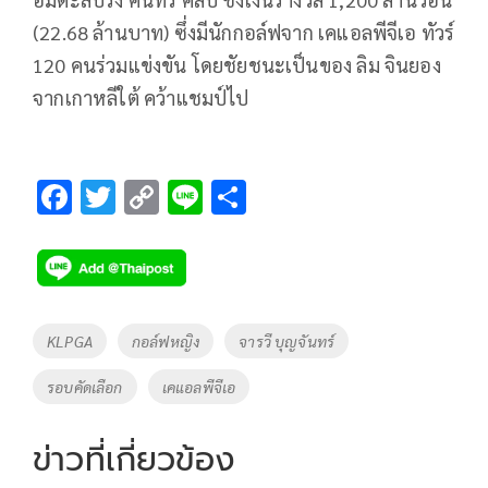
(22.68 ล้านบาท) ซึ่งมีนักกอล์ฟจาก เคแอลพีจีเอ ทัวร์
120 คนร่วมแข่งขัน โดยชัยชนะเป็นของ ลิม จินยอง
จากเกาหลีใต้ คว้าแชมป์ไป
F
T
C
Li
S
ac
wi
o
n
h
e
tt
p
e
ar
b
er
y
e
o
Li
Tags
KLPGA
กอล์ฟหญิง
จารวี บุญจันทร์
o
n
รอบคัดเลือก
เคแอลพีจีเอ
k
k
ข่าวที่เกี่ยวข้อง