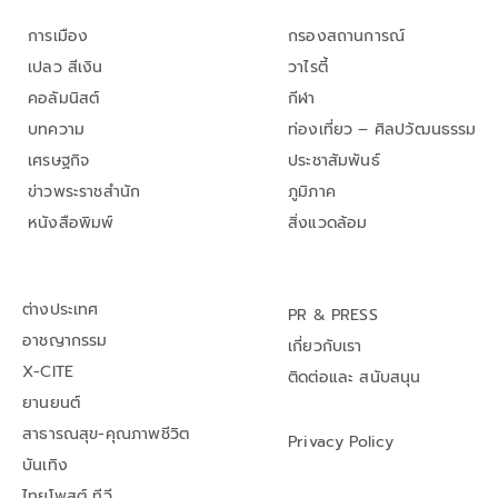
การเมือง
กรองสถานการณ์
เปลว สีเงิน
วาไรตี้
คอลัมนิสต์
กีฬา
บทความ
ท่องเที่ยว – ศิลปวัฒนธรรม
เศรษฐกิจ
ประชาสัมพันธ์
ข่าวพระราชสำนัก
ภูมิภาค
หนังสือพิมพ์
สิ่งแวดล้อม
ต่างประเทศ
PR & PRESS
อาชญากรรม
เกี่ยวกับเรา
X-CITE
ติดต่อและ สนับสนุน
ยานยนต์
สาธารณสุข-คุณภาพชีวิต
Privacy Policy
บันเทิง
ไทยโพสต์ ทีวี