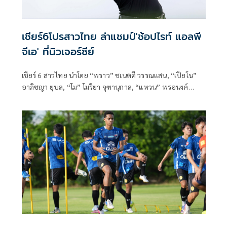
เชียร์6โปรสาวไทย ล่าแชมป์'ช้อปไรท์ แอลพี
จีเอ' ที่นิวเจอร์ซีย์
เชียร์ 6 สาวไทย นำโดย “พราว” ชเนตตี วรรณแสน, “เปียโน”
อาภิชญา ยุบล, “โม” โมรียา จุฑานุกาล, “แหวน” พรอนงค์
เพชรล้ำ, “แจน” วิชาณี มีชัย และ “ฮัท” สุวิชญา วินิจฉัยธรรม ลง
ล่าแชมป์ศึกกอล์ฟหญิงแอลพีจีเอ รายการ “ช้อปไรท์ แอลพีจี
เอ” ที่รัฐนิวเจอร์ซีย์ ประเทศสหรัฐอเมริกา ระหว่างวันที่ 29-31
พฤษภาคมนี้ ชิงเงินรางวัลรวม 2 ล้านดอลลาร์สหรัฐ หรือราว
65.3 ล้านบาท ประชันวงสวิงกับยอดโปรสาวระดับโลก