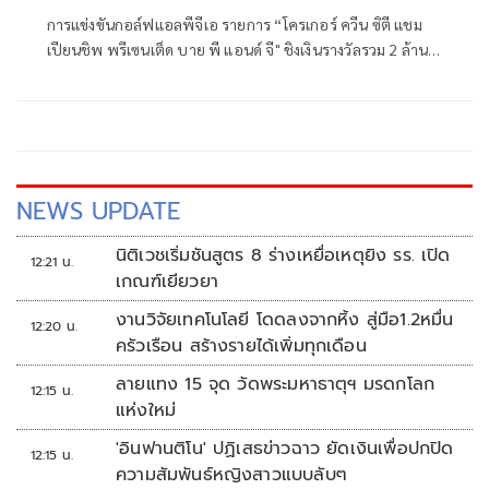
การแข่งขันกอล์ฟแอลพีจีเอ รายการ “โครเกอร์ ควีน ซิตี แชม
เปียนชิพ พรีเซนเต็ด บาย พี แอนด์ จี" ชิงเงินรางวัลรวม 2 ล้าน
ดอลลาร์สหรัฐหรือราว 64.6 ล้านบาท ที่สนามแมกเคทีวาห์ คัน
ทรี คลับ ชานเมืองซินซินเนติ รัฐโอไฮโอ ประเทศสหรัฐอเมริกา
ระหว่างวันที่ 14-17 พฤษภาคม 2569 โดยที่ ชาร์ลีย์ ฮัลล์ โปร
สาวชาวอังกฤษเป็นแชมป์เมื่อปีที่แล้ว
NEWS UPDATE
นิติเวชเริ่มชันสูตร 8 ร่างเหยื่อเหตุยิง รร. เปิด
12:21 น.
เกณฑ์เยียวยา
งานวิจัยเทคโนโลยี โดดลงจากหิ้ง สู่มือ1.2หมื่น
12:20 น.
ครัวเรือน สร้างรายได้เพิ่มทุกเดือน
ลายแทง 15 จุด วัดพระมหาธาตุฯ มรดกโลก
12:15 น.
แห่งใหม่
'อินฟานติโน' ปฏิเสธข่าวฉาว ยัดเงินเพื่อปกปิด
12:15 น.
ความสัมพันธ์หญิงสาวแบบลับๆ