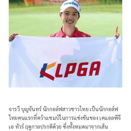
จารวี บุญจันทร์ นักกอล์ฟสาวชาวไทย เป็นนักกอล์ฟ
ไทยคนแรกที่คว้าแชมป์ในการแข่งขันของ เคแอลพีจี
เอ ทัวร์ ฤดูกาลปรกติด้วย ซึ่งทั้งหมดมาจากเส้น