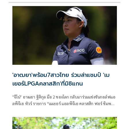
'อาฒยา'พร้อม7สาวไทย ร่วมล่าแชมป์ 'เม
เยอร์LPGAคลาสสิก'ที่มิชิแกน
"จีโน่" อาฒยา ฐิติกุล มือ 2 ของโลก กลับมาร่วมแข่งขันกอล์ฟแอ
ลพีจีเอ ทัวร์ รายการ “เมเยอร์ แอลพีจีเอ คลาสสิก ฟอร์ ซิมพลี
กิฟ” ที่รัฐมิชิแกน ระหว่างวันที่ 18-21 มิถุนายนนี้ พร้อมด้วย 7
นักกอล์ฟสาวไทย ร่วมไล่ล่าแชมป์ ชิงเงินรางวัลรวม 3.25 ล้าน
ดอลลาร์สหรัฐ หรือราว 105.6 ล้านบาท ท่ามกลางการประชัน