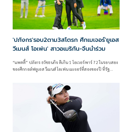
'ปภังกร'รอบ2ตาม3สโตรก ศึกเมเจอร์'ยูเอส
วีเมนส์ โอเพ่น' สาวอเมริกัน-จีนนำร่วม
“แพตตี้” ปภังกร ธวัชธนกิจ ตีเกิน 1 โอเวอร์พาร์ 72 ในรอบสอง
ของศึกกอล์ฟยูเอส วีเมนส์ โอเพ่น เมเจอร์ที่สองของปี ที่รัฐ
แคลิฟอร์เนีย ประเทศสหรัฐอเมริกา เมื่อวันศุกร์ที่ 5 มิถุนายน
2569 สกอร์รวมสองวัน 1 อันเดอร์พาร์ 141 รั้งอันดับ 13 ร่วม
ตามหลัง อลิสัน รี จากสหรัฐ และ หยิน ยัวหนิง จากจีนสองผู้นำ
ร่วมอยู่ 3 สโตรก ขณะที่ “จีโน่” อาฒยา ฐิติกุล มือ 2 ของโลก
สกอร์รวมอีเวนพาร์ รั้งอันดับ 17 ร่วม ตามหลังผู้นำ 4 สโตรก