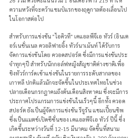
26 ร่วม ด้วยคะแนนรวม 1 อันเดอร์พาร์ 215 ทำให้
ความหวังที่จะคว้าแชมป์แรกของฤดูกาลต้องเลื่อนไป
ในโอกาสต่อไป
สำหรับการแข่งขัน "ไอคิวที" เคแอลพีจีเอ ทัวร์ (อินเต
อร์เนชั่นเนล ควอลิฟายอิ้ง ทัวร์นาเม้นท์ ได้รับการ
จัดการแข่งขันโดย ควอดสปอร์ต ซึ่งมีการแข่งขันประ
จำทุกๆปี สำหรับนักกอล์ฟหญิงสัญชาติต่างชาติเพื่อ
ชิงทัวร์การ์ดเข้าแข่งขันในรายการระดับสากลของ
เกาหลี ปกติแล้วมักจะจัดขึ้นในประเทศไทยในช่วง
ปลายเดือนกรกฎาคมถึงต้นเดือนสิงหาคม ซึ่งจะมีการ
ประกาศโปรแกรมการแข่งขันในเร็วๆนี้ อีกทั้ง ควอด
สปอร์ต ยังเป็นผู้จัดการแข่งขัน รีจูรัน แชมเปี้ยนชิพ
ซึ่งเป็นแมตช์เปิดซีซั่นของ เคแอลพีจีเอ ทัวร์ ปีนี้ ซึ่ง
เกิดขึ้นระหว่างวันที่ 12-15 มีนาคม จัดขึ้นที่สนาม
อมตะสปริง คันทรี คลับ ชิงเงินรางวัล 1,200 ล้านวอน