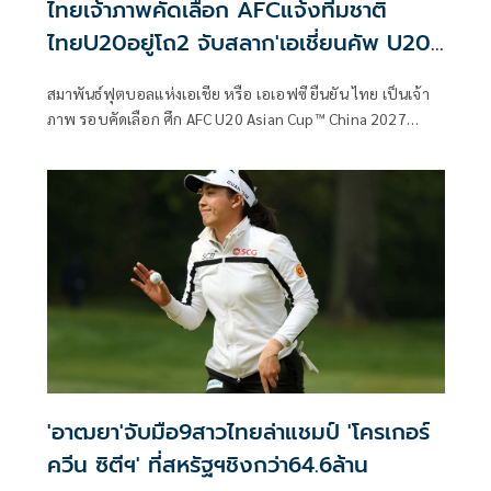
ไทยเจ้าภาพคัดเลือก AFCแจ้งทีมชาติ
ไทยU20อยู่โถ2 จับสลาก'เอเชี่ยนคัพ U20
ไชน่า2027'
สมาพันธ์ฟุตบอลแห่งเอเชีย หรือ เอเอฟซี ยืนยัน ไทย เป็นเจ้า
ภาพ รอบคัดเลือก ศึก AFC U20 Asian Cup™ China 2027
Qualifiers พร้อมจัดพิธีจับสลากที่ สำนักงานใหญ่ AFC กรุง
กัวลาลัมเปอร์ ประเทศมาเลเซีย ในวันที่ 28 พฤษภาคม 2569
เวลา 14.00 น. ตามเวลาประเทศไทย ถ่ายทอดสด ทาง
Youtube : AFC Asian Cup
'อาฒยา'จับมือ9สาวไทยล่าแชมป์ 'โครเกอร์
ควีน ซิตีฯ' ที่สหรัฐฯชิงกว่า64.6ล้าน