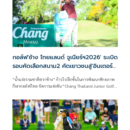
วงสวิงกับยอดนักกอล์ฟหญิงระดับโลกมากมาย
กอล์ฟ'ช้าง ไทยแลนด์ จูเนียร์ฯ2026' ระเบิด
รอบคัดเลือกสนาม2 คัดเยาวชนสู่'อินเตอร์ฯ
แชมเปี้ยนชิพ'
“น้ำแร่ธรรมชาติตราช้าง” ก้าวไปอีกขั้นในการพัฒนาศักยภาพ
กีฬากอล์ฟไทย จัดการแข่งขัน “Chang Thailand Junior Golf
Circuit 2026” ต่อเนื่องเป็นปีที่ 12 การันตีมาตรฐาน World
Ranking จาก 3 สถาบันชั้นนำ Junior Golf Scoreboard (JGS),
World Amateur Golf Ranking (WAGR) และเป็นการแข่งขัน
รายการเดียวในประเทศไทยที่ได้การรับรองจากกรมพลศึกษา