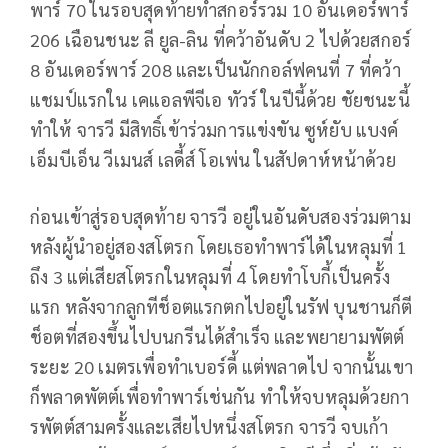
พาร์ 70 ในรอบสุดท้ายทำสกอร์รวม 10 อันเดอร์พาร์
206 เฉือนชนะ ลี ยูล-ลิน ที่คว้าอันดับ 2 ไปด้วยสกอร์
8 อันเดอร์พาร์ 208 และเป็นนักกอล์ฟคนที่ 7 ที่คว้า
แชมป์แรกใน เคแอลพีจีเอ ทัวร์ ในปีนี้ด้วย ชัยชนะนี้
ทำให้ จารวี มีสิทธิ์เข้าร่วมการแข่งขัน ซูห์ยับ แบงค์
เอ็มบีเอ็น วีเมนส์ เลดี้ส์ โอเพ่น ในสัปดาห์หน้าด้วย
ก่อนเข้าสู่รอบสุดท้าย จารวี อยู่ในอันดับสองร่วมตาม
หลังผู้นำอยู่สองสโตรก โดยเธอทำพาร์ได้ในหลุมที่ 1
ถึง 3 แต่เสียสโตรกในหลุมที่ 4 โดยทำโบกี้เป็นครั้ง
แรก หลังจากลูกทีช็อตแรกตกไปอยู่ในรัฟ บุนชานก็ตี
ช็อตที่สองขึ้นไปบนกรีนได้สำเร็จ และพยายามพัตต์
ระยะ 20 เมตรเพื่อทำเบอร์ดี้ แต่พลาดไป จากนั้นเขา
ก็พลาดพัตต์เพื่อทำพาร์เช่นกัน ทำให้จบหลุมด้วยกา
รพัตต์สามครั้งและเสียไปหนึ่งสโตรก จารวี จบเก้า