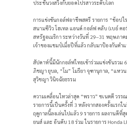
ประชันวงสวิงกับยอดโปรสาวระดับโลก
การแข่งขันกอล์ฟอาชีพสตรี รายการ “ช้อปไรท์
สนามซีวิว โฮเทล แอนด์ กอล์ฟ คลับ (เบย์ คอร์
สหรัฐอเมริกา ระหว่างวันที่ 29–31 พฤษภาค
เจ้าของแชมป์เมื่อปีที่แล้ว กลับมาป้องกันตำแ
สัปดาห์นี้มีนักกอล์ฟไทยเข้าร่วมแข่งขันรว
ภิชญา ยุบล, “โม” โมรียา จุฑานุกาล, “แหวน
สุวิชญา วินิจฉัยธรรม
ความเคลื่อนไหวล่าสุด “พราว” ชเนตตี วรรณ
รายการนี้เป็นครั้งที่ 3 หลังจากสองครั้งแรก
ฤดูกาลนี้ลงเล่นไปแล้ว 9 รายการ ผลงานดีที่ส
ยนส์ และ อันดับ 18 ร่วม ในรายการ Honda L