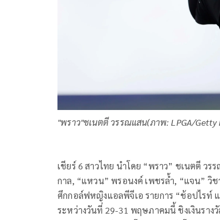
"พราว"ชเนตตี วรรณแสน(ภาพ: LPGA/Getty 
เชียร์ 6 สาวไทย นำโดย “พราว” ชเนตตี วรรณ
กาล, “แหวน” พรอนงค์ เพชรล้ำ, “แจน” วิชาณี
ศึกกอล์ฟหญิงแอลพีจีเอ รายการ “ช้อปไรท์ แอล
ระหว่างวันที่ 29-31 พฤษภาคมนี้ ชิงเงินราง