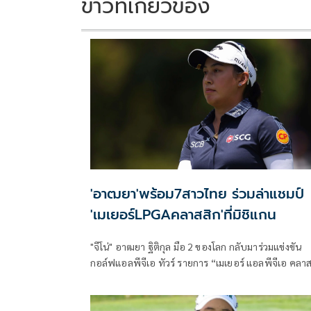
k
k
ข่าวที่เกี่ยวข้อง
'อาฒยา'พร้อม7สาวไทย ร่วมล่าแชมป์
'เมเยอร์LPGAคลาสสิก'ที่มิชิแกน
"จีโน่" อาฒยา ฐิติกุล มือ 2 ของโลก กลับมาร่วมแข่งขัน
กอล์ฟแอลพีจีเอ ทัวร์ รายการ “เมเยอร์ แอลพีจีเอ คลา
สิก ฟอร์ ซิมพลี กิฟ” ที่รัฐมิชิแกน ระหว่างวันที่ 18-21
มิถุนายนนี้ พร้อมด้วย 7 นักกอล์ฟสาวไทย ร่วมไล่ล่าแชม
ชิงเงินรางวัลรวม 3.25 ล้านดอลลาร์สหรัฐ หรือราว 105.