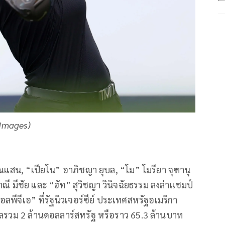
Images)
แสน, “เปียโน” อาภิชญา ยุบล, “โม” โมรียา จุฑานุ
 มีชัย และ “ฮัท” สุวิชญา วินิจฉัยธรรม ลงล่าแชมป์
พีจีเอ” ที่รัฐนิวเจอร์ซีย์ ประเทศสหรัฐอเมริกา
วัลรวม 2 ล้านดอลลาร์สหรัฐ หรือราว 65.3 ล้านบาท