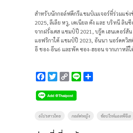
สำหรับนักกอล์ฟดีกรีแชมป์เมเจอร์ที่ร่วมแข่ง
2025, ลีเลีย หวู, เดเนียล คัง และ บริทนี ลิน
จากฝรั่งเศส แชมป์ปี 2021, บรู๊ค เฮนเดอร์ส
แอฟริกาใต้ แชมป์ปี 2023, อันนา นอร์ดควิส
อี ชอง-อึน6 และพัค ซอง-ฮยอน จากเกาหลีใต้ 
F
T
C
Li
S
ac
wi
o
n
h
e
tt
p
e
ar
b
er
y
e
o
Li
Tags
6โปรสาวไทย
กอล์ฟหญิง
ช้อปไรท์แอลพีจีเอ
o
n