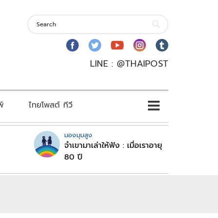
LINE : @THAIPOST
พ์
ไทยโพสต์ ทีวี
มองมุมสูง
จำเขามาเล่าให้ฟัง : เมื่อเราอายุ
80 ปี