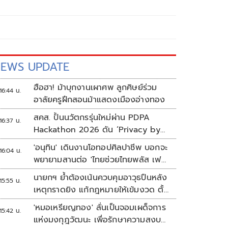
EWS UPDATE
ฮือฮา! ม้าบุกงานเผาศพ ลูกศิษย์ร่วม
16:44 น.
อาลัยครูฝึกสอนม้าแสดงเมืองอ่างทอง
สคส. ปั้นนวัตกรรุ่นใหม่ผ่าน PDPA
16:37 น.
Hackathon 2026 ดัน ‘Privacy by
Design for all’ สู่โซลูชันคุ้มครอง
'อนุทิน' เดินงานโอทอปศิลปาชีพ บอกจะ
16:04 น.
ข้อมูลส่วนบุคคลที่ใช้ได้จริง
พยายามสานต่อ 'ไทยช่วยไทยพลัส เฟส
2'
นายกฯ ย้ำต้องเน้นควบคุมอาวุธปืนหลัง
15:55 น.
เหตุกราดยิง แก้กฎหมายให้เข้มงวด ตั้ง
ด่านตรวจเพิ่ม
'หมอเหรียญทอง' ลั่นเป็นจอมเผด็จการ
15:42 น.
แห่งมงกุฎวัฒนะ เพื่อรักษาความสงบ