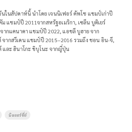
ขันในสัปดาห์นี้ นำโดย เจนนิเฟอร์ คัพโช แชมป์เก่าปี
ซีคัม แชมป์ปี 2011จากสหรัฐอเมริกา, เซลีน บูติเยร์
ัน จากแคนาดา แชมป์ปี 2022, แอชลี บูฮาย จาก
ต์ จากสวีเดน แชมป์ปี 2015–2016 รวมถึง ชอน อิน-จี,
และ ฮินาโกะ ขิบุโนะ จากญี่ปุ่น
นิงเจอร์ซี่ย์