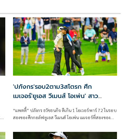
'ปภังกร'รอบ2ตาม3สโตรก ศึก
เมเจอร์'ยูเอส วีเมนส์ โอเพ่น' สาว
อเมริกัน-จีนนำร่วม
“แพตตี้” ปภังกร ธวัชธนกิจ ตีเกิน 1 โอเวอร์พาร์ 72 ในรอบ
ส
สองของศึกกอล์ฟยูเอส วีเมนส์ โอเพ่น เมเจอร์ที่สองของปี
ที่รัฐแคลิฟอร์เนีย ประเทศสหรัฐอเมริกา เมื่อวันศุกร์ที่ 5
ป์
มิถุนายน 2569 สกอร์รวมสองวัน 1 อันเดอร์พาร์ 141 รั้ง
6
อันดับ 13 ร่วม ตามหลัง อลิสัน รี จากสหรัฐ และ หยิน ยัว