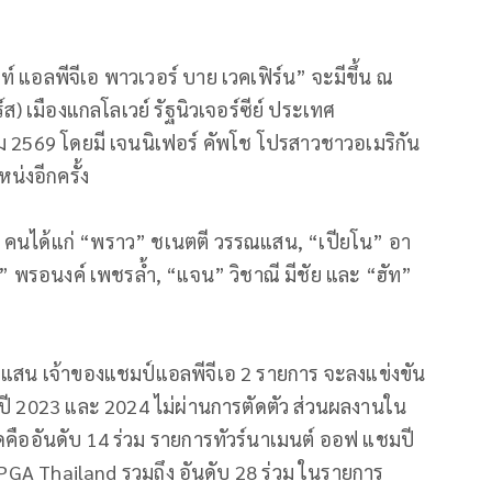
 แอลพีจีเอ พาวเวอร์ บาย เวคเฟิร์น” จะมีขึ้น ณ
ส) เมืองแกลโลเวย์ รัฐนิวเจอร์ซีย์ ประเทศ
ม 2569 โดยมี เจนนิเฟอร์ คัพโช โปรสาวชาวอเมริกัน
หน่งอีกครั้ง
ม 6 คนได้แก่ “พราว” ชเนตตี วรรณแสน, “เปียโน” อา
” พรอนงค์ เพชรล้ำ, “แจน” วิชาณี มีชัย และ “ฮัท”
แสน เจ้าของแชมป์แอลพีจีเอ 2 รายการ จะลงแข่งขัน
ในปี 2023 และ 2024 ไม่ผ่านการตัดตัว ส่วนผลงานใน
ุดคืออันดับ 14 ร่วม รายการทัวร์นาเมนต์ ออฟ แชมปี
PGA Thailand รวมถึง อันดับ 28 ร่วม ในรายการ