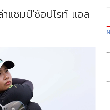
่าแชมป์'ช้อปไรท์ แอล
์
N