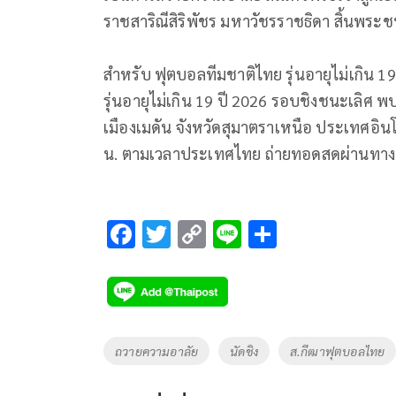
ราชสาริณีสิริพัชร มหาวัชรราชธิดา สิ้นพระชนม
สำหรับ ฟุตบอลทีมชาติไทย รุ่นอายุไม่เกิน 
รุ่นอายุไม่เกิน 19 ปี 2026 รอบชิงชนะเลิศ 
เมืองเมดัน จังหวัดสุมาตราเหนือ ประเทศอินโด
น. ตามเวลาประเทศไทย ถ่ายทอดสดผ่านทาง
F
T
C
Li
S
ac
wi
o
n
h
e
tt
p
e
ar
b
er
y
e
o
Li
Tags
ถวายความอาลัย
นัดชิง
ส.กีฒาฟุตบอลไทย
o
n