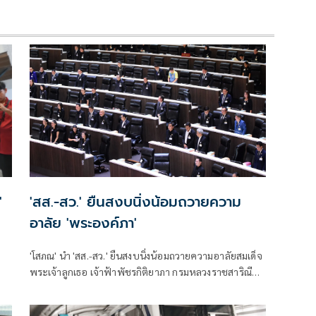
'
'สส.-สว.' ยืนสงบนิ่งน้อมถวายความ
อาลัย 'พระองค์ภา'
'โสภณ' นำ 'สส.-สว.' ยืนสงบนิ่งน้อมถวายความอาลัยสมเด็จ
พระเจ้าลูกเธอ เจ้าฟ้าพัชรกิติยาภา กรมหลวงราชสาริณีสิริ
พัชร มหาวัชรราชธิดา สิ้นพระชนม์