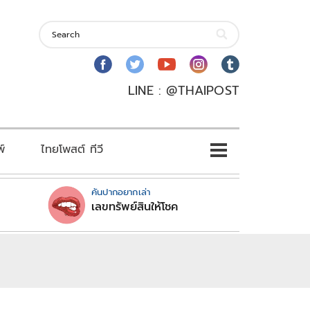
LINE : @THAIPOST
พ์
ไทยโพสต์ ทีวี
คันปากอยากเล่า
เลขทรัพย์สินให้โชค