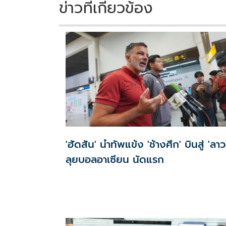
k
k
ข่าวที่เกี่ยวข้อง
'ฮัดสัน' นำทัพแข้ง 'ช้างศึก' บินสู่ 'ลาว
ลุยบอลอาเซียน นัดแรก