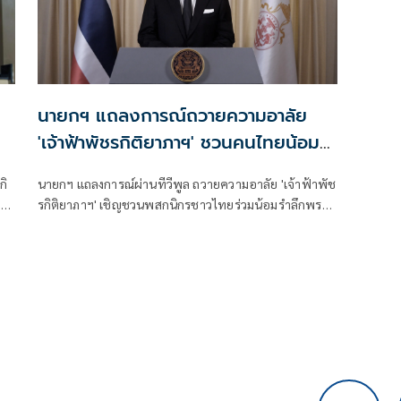
นายกฯ แถลงการณ์ถวายความอาลัย
'เจ้าฟ้าพัชรกิติยาภาฯ' ชวนคนไทยน้อม
รำลึกพระกรุณาธิคุณ
กิ
นายกฯ แถลงการณ์ผ่านทีวีพูล ถวายความอาลัย 'เจ้าฟ้าพัช
ิ
รกิติยาภาฯ' เชิญชวนพสกนิกรชาวไทยร่วมน้อมรำลึกพระ
กรุณาธิคุณอันล้นพ้นหาที่สุดมิได้