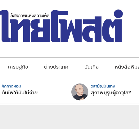
เศรษฐกิจ
ต่างประเทศ
บันเทิง
หนังสือพิม
ผักกาดหอม
วิสามัญบันเทิง
ดับไฟใต้มันไม่ง่าย
สุภาพบุรุษผู้อาวุโส?