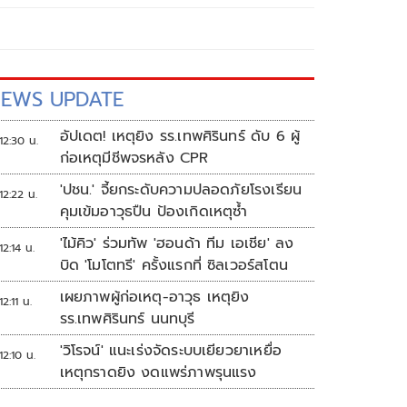
EWS UPDATE
อัปเดต! เหตุยิง รร.เทพศิรินทร์ ดับ 6 ผู้
12:30 น.
ก่อเหตุมีชีพจรหลัง CPR
'ปชน.' จี้ยกระดับความปลอดภัยโรงเรียน
12:22 น.
คุมเข้มอาวุธปืน ป้องเกิดเหตุซ้ำ
'ไม้คิว' ร่วมทัพ 'ฮอนด้า ทีม เอเชีย' ลง
12:14 น.
บิด 'โมโตทรี' ครั้งแรกที่ ซิลเวอร์สโตน
เผยภาพผู้ก่อเหตุ-อาวุธ เหตุยิง
12:11 น.
รร.เทพศิรินทร์ นนทบุรี
'วิโรจน์' แนะเร่งจัดระบบเยียวยาเหยื่อ
12:10 น.
เหตุกราดยิง งดแพร่ภาพรุนแรง