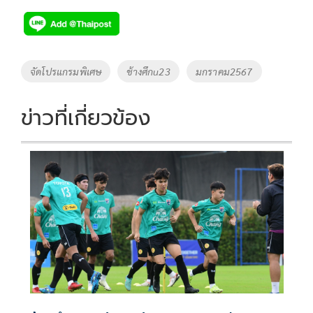
ac
wi
o
n
h
e
tt
p
e
ar
b
er
y
e
o
Li
Tags
จัดโปรแกรมพิเศษ
ช้างศึกu23
มกราคม2567
o
n
k
k
ข่าวที่เกี่ยวข้อง