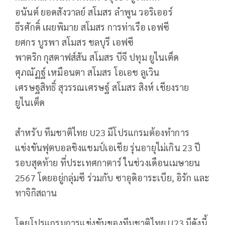
อนันต์ ยอดสังวาลย์ สโมสร ลำพูน วอริเออร์
ธีรศักดิ์ เผยพิมาย สโมสร การท่าเรือ เอฟซี
ยศกร บูรพา สโมสร ชลบุรี เอฟซี
พาตริก กุสตาฟส์สัน สโมสร บีจี ปทุม ยูไนเต็ด
ศุภณัฏฐ์ เหมือนตา สโมสร โอเอช ลูเวิน
เศรษฐสิทธิ์ สุวรรณเศรษฐ์ สโมสร สิงห์ เชียงราย
ยูไนเต็ด
สำหรับ ทีมชาติไทย U23 มีโปรแกรมต้องทำการ
แข่งขันฟุตบอลชิงแชมป์เอเชีย รุ่นอายุไม่เกิน 23 ปี
รอบสุดท้าย ที่ประเทศกาตาร์ ในช่วงเดือนเมษายน
2567 โดยอยู่กลุ่มซี ร่วมกับ ซาอุดิอาระเบีย, อิรัก และ
ทาจิกิสถาน
โดยโปรแกรมการแข่งขันของทีมชาติไทย U23 มีดังนี้