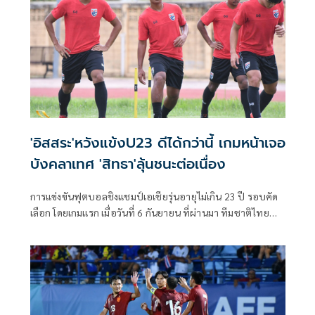
'อิสสระ'หวังแข้งU23 ดีได้กว่านี้ เกมหน้าเจอ
บังคลาเทศ 'สิทธา'ลุ้นชนะต่อเนื่อง
การแข่งขันฟุตบอลชิงแชมป์เอเชียรุ่นอายุไม่เกิน 23 ปี รอบคัด
เลือก โดยเกมแรก เมื่อวันที่ 6 กันยายน ที่ผ่านมา ทีมชาติไทย
U23 เริ่มต้นด้วยการเอาชนะ ฟิลิปปินส์ ไป 5-0