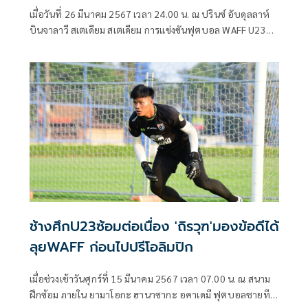
เอเชีย
เมื่อวันที่ 26 มีนาคม 2567 เวลา 24.00 น. ณ ปรินซ์ อับดุลลาห์
บินจาลาวี สเตเดียม สเตเดียม การแข่งขันฟุตบอล WAFF U23
Championship - Saudi 2024) นัดที่สาม ฟุตบอลชายทีมชาติ
ไทย รุ่นอายุไม่เกิน 23 ปี ลงสนามพบกับ ยูเออี
ช้างศึกU23ซ้อมต่อเนื่อง 'ถิรวุฑ'มองข้อดีได้
ลุยWAFF ก่อนไปปรีโอลิมปิก
เมื่อช่วงเช้าวันศุกร์ที่ 15 มีนาคม 2567 เวลา 07.00 น. ณ สนาม
ฝึกซ้อม ภายใน ยามาโอกะ ฮานาซากะ อคาเดมี ฟุตบอลชายทีม