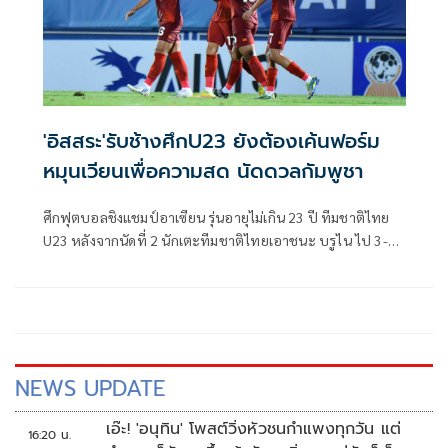
'อิสสระ'รับช้างศึกU23 ยังต้องเค้นฟอร์ม
หมุนเวียนเพื่อความสด นัดดวลกัมพูชา
ศึกฟุตบอลชิงแชมป์อาเซียน รุ่นอายุไม่เกิน 23 ปี ทีมชาติไทย
U23 หลังจากนัดที่ 2 นักเตะทีมชาติไทยเอาชนะ บรูไน ไป 3-0
เก็บหกคะแนนเต็ม และนำเป็นจ่าฝูงของกลุ่มในตอนนี้
NEWS UPDATE
เอ๊ะ! 'อนุทิน' โพสต์วิ่งหัวชนกำแพงทุกวัน แต่
16:20 น.