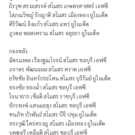
ถิรวุฑ สรวลสรรค์ สโมสร เกษตรศาสตร์ เอฟซี
โสภณวิชญ์ รักญาติ สโมสร เมืองทอง ยูไนเต็ด
ศิริวัฒน์ อิงแก้ว สโมสร แพร่ ยูไนเต็ด
ภูวดล พลสงคราม สโมสร อยุธยา ยูไนเต็ด
กองหลัง
ฉัตรมงคล เรืองฐณโรจน์ สโมสร ชลบุรี เอฟซี
ภราดร พัฒนะผล สโมสร ตราด เอฟซี
ธวัชชัย อินทร์ประโคน สโมสร บุรีรัมย์ ยูไนเต็ด
ทรงชัย ทองฉ่ำ สโมสร ชลบุรี เอฟซี
โจนาธาร เข็มดี สโมสร ราชบุรี เอฟซี
จักรพงษ์ แสนมะฮุง สโมสร ชลบุรี เอฟซี
ชนภัช บัวพันธ์ สโมสร บีจี ปทุม ยูไนเต็ด
ทรงวุฒิ ใคร่ครวญ สโมสร เมืองทอง ยูไนเต็ด
บุคฆอรี เหล็มดี สโมสร ชลบุรี เอฟซี