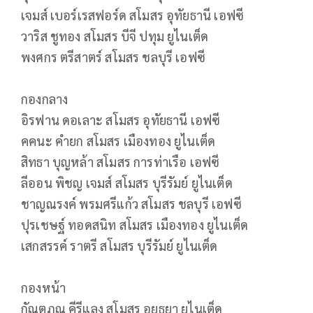
เจมส์ เบอร์เรสฟอร์ด สโมสร อุทัยธานี เอฟซี
วาริส ชูทอง สโมสร บีจี ปทุม ยูไนเต็ด
พงศกร ตรีสาตร์ สโมสร ชลบุรี เอฟซี
กองกลาง
อิรฟาน ดอเลาะ สโมสร อุทัยธานี เอฟซี
คคนะ คำยก สโมสร เมืองทอง ยูไนเต็ด
สิทธา บุญหล้า สโมสร การท่าเรือ เอฟซี
ลีออน พิชญ เจมส์ สโมสร บุรีรัมย์ ยูไนเต็ด
ชาญณรงค์ พรมศรีแก้ว สโมสร ชลบุรี เอฟซี
ปุรเชษฐ์ ทอดสนิท สโมสร เมืองทอง ยูไนเต็ด
เสกสรรค์ ราตรี สโมสร บุรีรัมย์ ยูไนเต็ด
กองหน้า
กัณตภณ คีรีแลง สโมสร อยุธยา ยูไนเต็ด