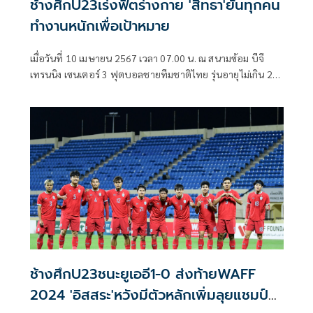
ช้างศึกU23เร่งฟิตร่างกาย 'สิทธา'ยันทุกคน
ทำงานหนักเพื่อเป้าหมาย
เมื่อวันที่ 10 เมษายน 2567 เวลา 07.00 น. ณ สนามซ้อม บีจี
เทรนนิง เซนเตอร์ 3 ฟุตบอลชายทีมชาติไทย รุ่นอายุไม่เกิน 23
ปี ลงทำการฝึกซ้อมต่อเนื่องเพื่อเตรียมพร้อมก่อนการแข่งขัน
ฟุตบอลชิงแชมป์เอเชีย รุ่นอายุไม่เกิน 23 ปี รอบสุดท้าย ( AFC
U23 Asian Cup 2024 ) ที่ ประเทศกาตาร์ ระหว่างวันที่ 15
เมษายน - 3 พฤษภาคม 2567 โดยทุกนัดที่ทีมชาติไทย ลง
แข่งขันจะถ่ายทอดสดทาง ทรูวิชั่นส์ True Sport 2 ช่อง 667
ช้างศึกU23ชนะยูเออี1-0 ส่งท้ายWAFF
2024 'อิสสระ'หวังมีตัวหลักเพิ่มลุยแชมป์