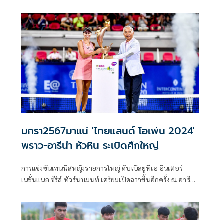
ชาติไทยรุ่นอายุไม่เกิน 23 ปี ลงฝึกซ้อมต่อเนื่องในช่วงเช้า เพื่อ
เตรียมพร้อมสำหรับการแข่งขันฟุตบอลชิงแชมป์เอเชียตะวันตก
รุ่นอายุไม่เกิน 23 ปี (5th WAFF U23 Championship - Saudi
2024) ที่ประเทศ ซาอุดีอาระเบีย ระหว่างวันที่ 20-26 มีนาคม
2567
มกรา2567มาแน่ 'ไทยแลนด์ โอเพ่น 2024'
พราว-อารีน่า หัวหิน ระเบิดศึกใหญ่
การแข่งขันเทนนิสหญิงรายการใหญ่ ดับเบิลยูทีเอ อินเตอร์
เนชั่นแนล ซีรีส์ ทัวร์นาเมนท์ เตรียมเปิดฉากขึ้นอีกครั้ง ณ อารีน่า
หัวหิน จ.ประจวบคีรีขันธ์ ในรายการ "Thailand Open 2024"
(ไทยแลนด์ โอเพ่น 2024) ชิงเงินรางวัลรวม 300,000 ดอลลาร์
สหรัฐ หรือประมาณ 10 ล้านบาท