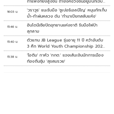
กำแพงก็ยังสูงขึ้น ถ้ายังคงวิ่งชนอยู่มันก็เจ็บ
หัวอีก
'วราวุธ' แนะรับมือ 'ซูเปอร์เอลนีโญ' หนุนกักเก็บ
16:03 น.
น้ำ-ทำฝนหลวง ดัน 'ทำนาเปียกสลับแห้ง'
อินโดนีเซียปิดอุทยานแห่งชาติ รับมือไฟป่า
15:46 น.
ลุกลาม
ตัวแทน JB League รุ่นอายุ 11 ปี คว้าอันดับ
15:40 น.
3 ศึก World Youth Championship 2026
ที่สิงคโปร์
'ไอติม' กาหัว 'กกต.' แจงเส้นเงินนักการเมือง
15:38 น.
ท้องถิ่นซุ้ม 'สุขสมรวย'