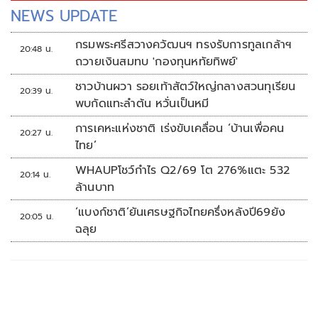
จะเข้าสู่การแข่งขัน พร้อมชี้หากไทยได้เป็นเจ้าภาพจะเกิดผลดี
NEWS UPDATE
ต่อประเทศชาติในทุกๆมิติแน่นอน
กรมพระศรีสวางควัฒนฯ ทรงรับการทูลเกล้าฯ
20:48 น.
ถวายเงินสมทบ 'กองทุนหทัยทิพย์'
ชาวบ้านผวา รอยเท้าสัตว์ใหญ่กลางสวนทุเรียน
20:39 น.
พบกัดแทะลำต้น หวั่นเป็นหมี
การเคหะแห่งชาติ เร่งขับเคลื่อน ‘บ้านเพื่อคน
20:27 น.
ไทย’
WHAUPโชว์กำไร Q2/69 โต 276%แตะ 532
20:14 น.
ล้านบาท
‘แบงก์ชาติ’ยันเศรษฐกิจไทยครึ่งหลังปี69ยัง
20:05 น.
ฉลุย