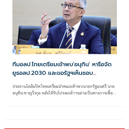
กระตุ้นทางเศรษฐกิจและการท่องเที่ยว สร้างความภาคภูมิใจใน
การจัดกิจกรรมที่แต่ละจังหวัดจัดขึ้นมา
ทีมอลป.ไทยเตรียมเข้าพบ'อนุทิน' หารือจัด
ยูธอลป.2030 และขอรัฐฯเห็นชอบ
งบ6,900ล้าน
ประธานโอลิมปิคไทยเตรียมนำคณะเข้าพบนายกรัฐมนตรี นาย
อนุทิน ชาญวีรกุล หลังได้รับโปรดเกล้าฯอย่างเป็นทางการเพื่อ
เดินหน้าหารือเรื่องเจ้าภาพยูธโอลิมปิก 2030 ที่ไทยผ่านเข้า
รอบ 3 ประเทศสุดท้าย โดยเฉพาะเรื่องงบจัดที่ต้องให้รัฐบาล
เห็นชอบและส่งหนังรับรองการเงินให้ไอโอซี โดยยอดงบ
ประมาณจัดและเตรียมนักกีฬาที่ได้เคาะร่วมกับการกีฬาฯ มี
กรอบอยู่ราว 6,900 ล้านบาท สำหรับเตรียมการตลอด 4 ปีก่อน