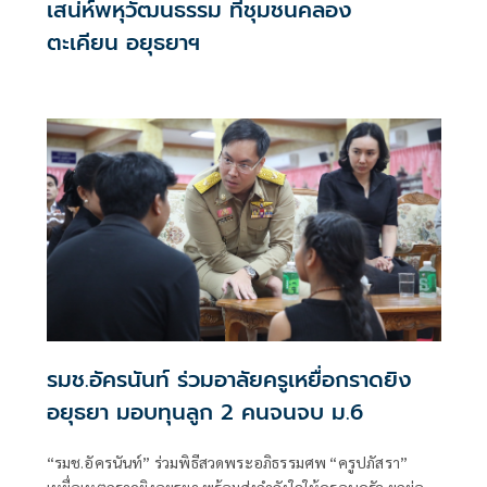
เสน่ห์พหุวัฒนธรรม ที่ชุมชนคลอง
ตะเคียน อยุธยาฯ
รมช.อัครนันท์ ร่วมอาลัยครูเหยื่อกราดยิง
อยุธยา มอบทุนลูก 2 คนจนจบ ม.6
“รมช.อัครนันท์” ร่วมพิธีสวดพระอภิธรรมศพ “ครูปภัสรา”
เหยื่อเหตุกราดยิงอยุธยา พร้อมส่งกำลังใจให้ครอบครัว ยกย่อง