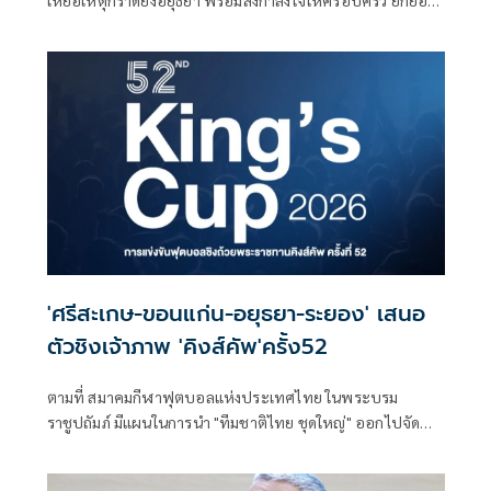
จิตวิญญาณความเป็นครู และมอบทุนการศึกษาส่วนตัวให้กับ
บุตรทั้ง 2 คนจนจบ ม. 6
'ศรีสะเกษ-ขอนแก่น-อยุธยา-ระยอง' เสนอ
ตัวชิงเจ้าภาพ 'คิงส์คัพ'ครั้ง52
ตามที่ สมาคมกีฬาฟุตบอลแห่งประเทศไทย ในพระบรม
ราชูปถัมภ์ มีแผนในการนำ "ทีมชาติไทย ชุดใหญ่" ออกไปจัด
แข่งขันในจังหวัดต่างๆ เพื่อเป้าหมายในการนำกีฬาฟุตบอล ซึ่ง
เป็นกีฬายอดนิยมอันดับหนึ่งสู่เมืองต่างๆ อีกทั้งยังเป็นการ