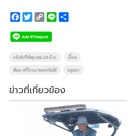
F
T
C
Li
S
ac
wi
o
n
h
e
tt
p
e
ar
b
er
y
e
o
Li
Tags
กรังด์ปรีซ์ฃยุวชน 28 มิ.ย.
บิ๊กเอ
o
n
พิมล ศรีวิกรม?ฃเทควันโด้
อยุธยา
k
k
ข่าวที่เกี่ยวข้อง