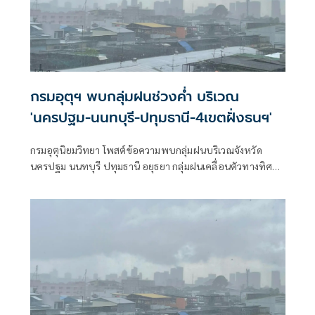
กรมอุตุฯ พบกลุ่มฝนช่วงค่ำ บริเวณ
'นครปฐม-นนทบุรี-ปทุมธานี-4เขตฝั่งธนฯ'
กรมอุตุนิยมวิทยา โพสต์ข้อความพบกลุ่มฝนบริเวณจังหวัด
นครปฐม นนทบุรี ปทุมธานี อยุธยา กลุ่มฝนเคลื่อนตัวทางทิศ
ตะวันออก