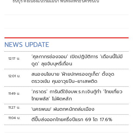
ธนบุรี ต่อเนื่องแนวริมแม่น้ำ พื้นที่ฝั่งพระนครชั้นใน
NEWS UPDATE
‘ศุลกากรช่องจอม’ เปิดปฏิบัติการ ‘เดือนนี้ไม่มี
12:17 น.
ดูด’ ลุยจับบุหรี่เถื่อน
สนองนโยบาย 'ฝ่ายปกครองภูเก็ต' ตั้งจุด
12:01 น.
ตรวจเข้ม คุมอาวุธปืน–ยาเสพติด
‘ภราดร’ การันตีใช้งบพ.ร.ก.เงินกู้ทำ ‘ไทยเที่ยว
11:49 น.
ไทยพลัส’ ไม่ผิดหลัก
11:27 น.
'นครพนม' ฝนตกหนักถล่มเมือง
11:04 น.
ตีปี๊บส่งออกไทยครึ่งปีแรก 69 โต 17.6%