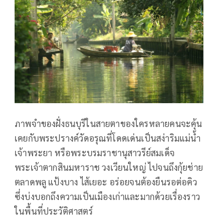
ภาพจำของฝั่งธนบุรีในสายตาของใครหลายคนจะคุ้น
เคยกับพระปรางค์วัดอรุณที่โดดเด่นเป็นสง่าริมแม่น้ำ
เจ้าพระยา หรือพระบรมราชานุสาวรีย์สมเด็จ
พระเจ้าตากสินมหาราช วงเวียนใหญ่ ไปจนถึงกุ้ยช่าย
ตลาดพลู แป้งบาง ไส้เยอะ อร่อยจนต้องยืนรอต่อคิว
ซึ่งบ่งบอกถึงความเป็นเมืองเก่าและมากด้วยเรื่องราว
ในพื้นที่ประวัติศาสตร์