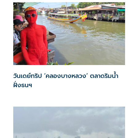
วันเดย์ทริป ‘คลองบางหลวง’ ตลาดริมน้ำ
ฝั่งธนฯ