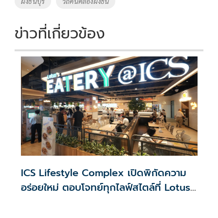
ฝั่งธนบุรี
วิถีคนคลองฝั่งธน
o
n
k
k
ข่าวที่เกี่ยวข้อง
ICS Lifestyle Complex เปิดพิกัดความ
อร่อยใหม่ ตอบโจทย์ทุกไลฟ์สไตล์ที่ Lotus’s
Eatery