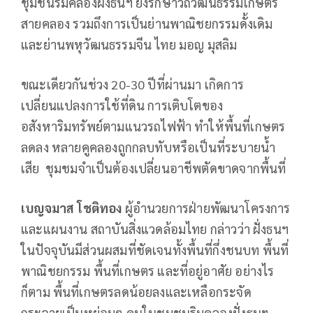
ชุมชนริมคลองฝั่งธนฯ ยังรักษาวิถีวัฒนธรรมเกษตร
สายคลอง รวมถึงการเป็นย่านพาณิชยกรรมดั้งเดิม
และย่านพหุวัฒนธรรมจีน ไทย มอญ มุสลิม
ขณะเดียวกันช่วง 20-30 ปีที่ผ่านมา เกิดการ
เปลี่ยนแปลงการใช้ที่ดิน การเติบโตของ
อสังหาริมทรัพย์ตามแนวรถไฟฟ้า ทำให้พื้นที่เกษตร
ลดลง หลายคูคลองถูกกลบทับหรือเป็นที่ระบายน้ำ
เสีย ชุมชมจำเป็นต้องเปลี่ยนอาชีพตัดขาดจากพื้นที่
เบญจมาส โชติทอง
ผู้อำนวยการฝ่ายพัฒนาโครงการ
และแผนงาน สถาบันสิ่งแวดล้อมไทย กล่าวว่า ฝั่งธนฯ
ในปัจจุบันมีส่วนผสมที่ชัดเจนทั้งพื้นที่กึ่งชนบท พื้นที่
พาณิชยกรรม พื้นที่เกษตร และที่อยู่อาศัย อย่างไร
ก็ตาม พื้นที่เกษตรลดน้อยลงและเหลือกระจัด
กระจายเป็นหย่อมๆ คนในชุมชนริมคลองฝั่งธนฯ