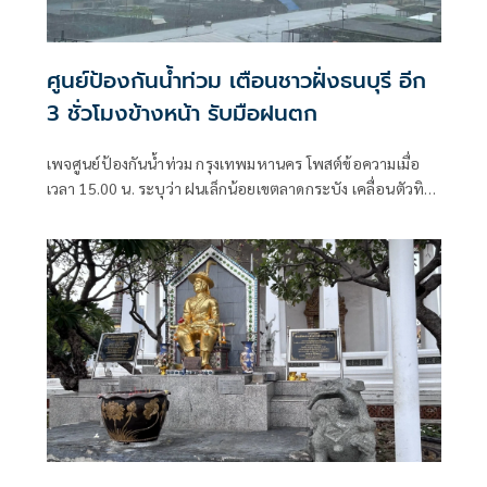
ศูนย์ป้องกันน้ำท่วม เตือนชาวฝั่งธนบุรี อีก
3 ชั่วโมงข้างหน้า รับมือฝนตก
เพจศูนย์ป้องกันน้ำท่วม กรุงเทพมหานคร โพสต์ข้อความเมื่อ
เวลา 15.00 น. ระบุว่า ฝนเล็กน้อยเขตลาดกระบัง เคลื่อนตัวทิศ
ตะวันออก ฝนเล็กน้อย-ปานกลาง จ.สมุทรสงคราม