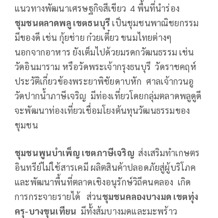
แนวทางพัฒนาเศรษฐกิจสีเขียว 4 พื้นที่นำร่อง
ชุมชนตลาดพลู เขตธนบุรี
เป็นชุมชนพาณิชยกรรม
มีของดี เช่น กุ้ยช่าย ก๋วยเตี๋ยว ขนมไทยต่างๆ
นอกจากอาหาร ยังเต็มไปด้วยมรดกวัฒนธรรม เช่น
วัดอินมาราม หรือวัดพระเจ้ากรุงธนบุรี วัดราชคฤห์
ประวัติเกี่ยวข้องพระยาพิชัยดาบหัก ศาลเจ้ากวนอู
วัดปากน้ำภาษีเจริญ มีท่องเที่ยวโดยกลุ่มตลาดพลูดูดี
จะพัฒนาท่องเที่ยวเชื่อมโยงต้นทุนวัฒนธรรมของ
ชุมชน
ชุมชนพูนบำเพ็ญ เขตภาษีเจริญ
ส่งเสริมทำเกษตร
อินทรีย์ไม่ใช้สารเคมี ผลิตสินค้าปลอดภัยสู่ผู้บริโภค
และพัฒนาพื้นที่ตลาดเชิงอนุรักษ์วิถีคนคลอง เกิด
การกระจายรายได้ ส่วน
ชุมชนคลองบางมด เขตทุ่ง
ครุ-บางขุนเทียน
มีทั้งส้มบางมดและมะพร้าว