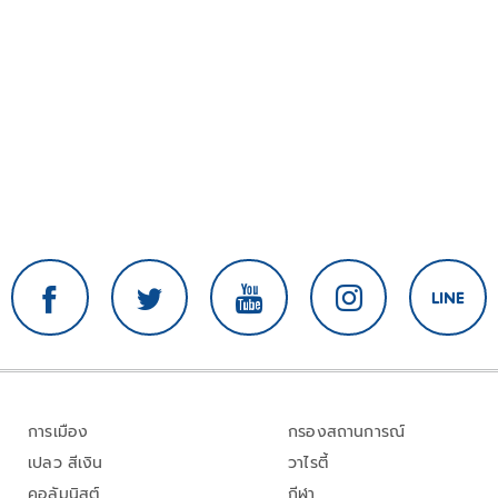
การเมือง
กรองสถานการณ์
เปลว สีเงิน
วาไรตี้
คอลัมนิสต์
กีฬา