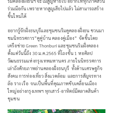
ริมคลองฝั่งธนฯ จะไม่สูญหายไป อยากให้ทุกภาคส่วน
ร่วมมือกัน เพราะหากสูญเสียไปแล้ว ไม่สามารถสร้าง
ขึ้นใหม่ได้
อยากรู้จักฝั่งธนบุรีและชุมชนริมคูคลองฝั่งธน ชวนมา
ชมนิทรรศการ”คูคู่บ้าน คลองคู่เมือง” จัดขึ้นโดย
เครือข่าย Green Thonburi และชุมชนริมฝั่งคลอง
ตั้งแต่วันนี้ถึง 30 ม.ค.2565 ที่โถงชั้น 1 หอศิลป
วัฒนธรรมแห่งกรุงเทพมหานคร ภายในนิทรรศการ
เล่าถึงศักยภาพย่านคลองฝั่งธนบุรี ทั้งด้านเศรษฐกิจ
สังคม การท่องเที่ยว สิ่งแวดล้อม และการสัญจรทาง
ล้อ ราง เรือ จนเป็นพื้นที่คุณภาพขับเคลื่อนเมือง
ใหญ่อย่างกรุงเทพฯ ทุกเสาร์-อาทิตย์มีตลาดสินค้า
ชุมชน