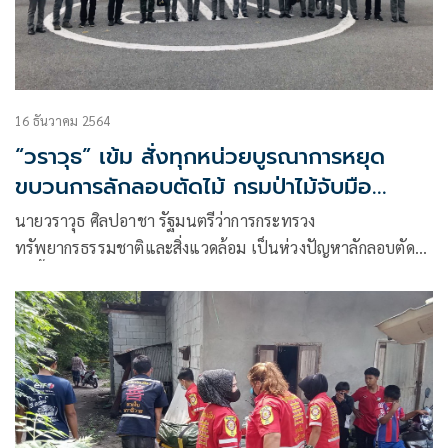
16 ธันวาคม 2564
“วราวุธ” เข้ม สั่งทุกหน่วยบูรณาการหยุด
ขบวนการลักลอบตัดไม้ กรมป่าไม้จับมือ
กองทัพภาคที่ 4 กรมสอบสวนคดีพิเศษ เปิด
นายวราวุธ ศิลปอาชา รัฐมนตรีว่าการกระทรวง
ยุทธการดูแลป้องกันรักษาป่า ในพื้นที่จังหวัด
ทรัพยากรธรรมชาติและสิ่งแวดล้อม เป็นห่วงปัญหาลักลอบตัดไม้
ชายแดนใต้
ในพื้นที่ภาคใต้