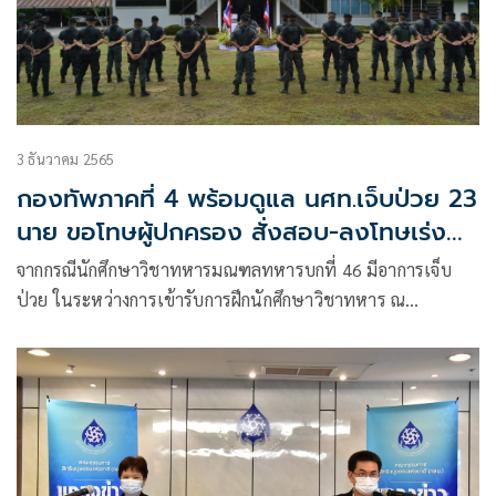
3 ธันวาคม 2565
กองทัพภาคที่ 4 พร้อมดูแล นศท.เจ็บป่วย 23
นาย ขอโทษผู้ปกครอง สั่งสอบ-ลงโทษเร่ง
ด่วน
จากกรณีนักศึกษาวิชาทหารมณฑลทหารบกที่ 46 มีอาการเจ็บ
ป่วย ในระหว่างการเข้ารับการฝึกนักศึกษาวิชาทหาร ณ
รร.นราธิวาส อ.เมือง จ.นราธิวาส โดยได้เข้ารับการรักษาในโรง
พยาบาลรือเสาะ และโรงพยาบาลนราธิวาสราชนครินทร์