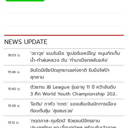
e
tt
p
e
ar
b
er
y
e
o
Li
o
n
k
k
NEWS UPDATE
'วราวุธ' แนะรับมือ 'ซูเปอร์เอลนีโญ' หนุนกักเก็บ
16:03 น.
น้ำ-ทำฝนหลวง ดัน 'ทำนาเปียกสลับแห้ง'
อินโดนีเซียปิดอุทยานแห่งชาติ รับมือไฟป่า
15:46 น.
ลุกลาม
ตัวแทน JB League รุ่นอายุ 11 ปี คว้าอันดับ
15:40 น.
3 ศึก World Youth Championship 2026
ที่สิงคโปร์
'ไอติม' กาหัว 'กกต.' แจงเส้นเงินนักการเมือง
15:38 น.
ท้องถิ่นซุ้ม 'สุขสมรวย'
'กฤตภาส-ภุมรัตน์' ซิวแชมป์จักรยาน
15:12 น.
ประเทศไทย ผอ.เขื่อนภูมิพล พร้อมรับเจ้าภาพ