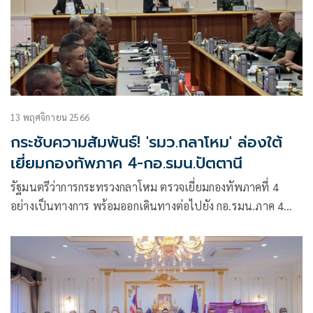
13 พฤศจิกายน 2566
กระชับความสัมพันธ์! 'รมว.กลาโหม' ล่องใต้
เยี่ยมกองทัพภาค 4-กอ.รมน.ปัตตานี
รัฐมนตรีว่าการกระทรวงกลาโหม ตรวจเยี่ยมกองทัพภาคที่ 4
อย่างเป็นทางการ พร้อมออกเดินทางต่อไปยัง กอ.รมน.ภาค 4
สน. ค่ายสิรินธร อ.ยะรัง จ.ปัตตานี