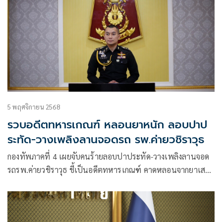
5 พฤศจิกายน 2568
รวบอดีตทหารเกณฑ์ หลอนยาหนัก ลอบปาป
ระทัด-วางเพลิงลานจอดรถ รพ.ค่ายวชิราวุธ
กองทัพภาคที่ 4 เผยจับคนร้ายลอบปาประทัด-วางเพลิงลานจอด
รถรพ.ค่ายวชิราวุธ ชี้เป็นอดีตทหารเกณฑ์ คาดหลอนจากยาเสพ
พร้อมสอบเหตุจูงใจ ยกระดับ รปภ.เข้ม ป้องเหตุซ้ำ