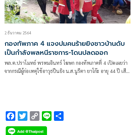
2 ธันวาคม 2564
กองทัพภาค 4 แจงปมคนร้ายยิงชาวบ้านดับ
เป็นกำลังพลหนีราชการ-โดนปลดออก
พล.ต.ปราโมทย์ พรหมอินทร์ โฆษก กองทัพภาคที่ 4 เปิดเผยว่า
จากกรณีผู้ก่อเหตุใช้อาวุธปืนยิง น.ส.นูรีตา ยาโก๊ะ อายุ 44 ปี เสีย
ชีวิตบริเวณหน้าบ้านเลขที่ 129/3 ม.6 ต.จ้ะเห อ.ตากใบ
จ.นราธิวาส
F
T
C
Li
S
ac
wi
o
n
h