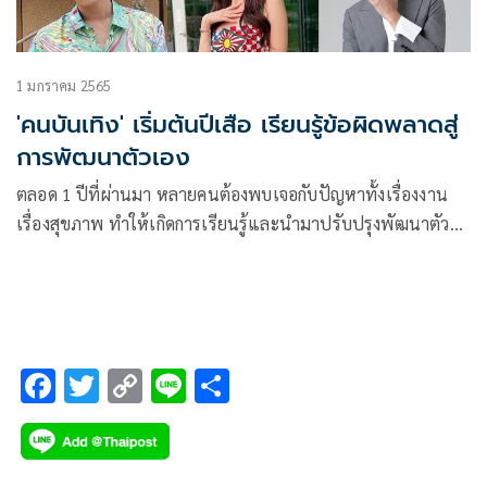
1 มกราคม 2565
'คนบันเทิง' เริ่มต้นปีเสือ เรียนรู้ข้อผิดพลาดสู่
การพัฒนาตัวเอง
ตลอด 1 ปีที่ผ่านมา หลายคนต้องพบเจอกับปัญหาทั้งเรื่องงาน
เรื่องสุขภาพ ทำให้เกิดการเรียนรู้และนำมาปรับปรุงพัฒนาตัว
เอง เพื่อให้ก้าวเดินต่อไปอย่างมั่นคง โดยเฉพาะในวงการบันเทิง
ที่เหล่าคนดังได้ออกมาเปิดใจถึงปีที่ผ่านมาว่าได้เรียนรู้อะไรมา
บ้างและรวมถึงในปีนี้มีอะไรใหม่ๆ ที่ตั้งเป้าเอาไว้บ้าง
F
T
C
Li
S
ac
wi
o
n
h
e
tt
p
e
ar