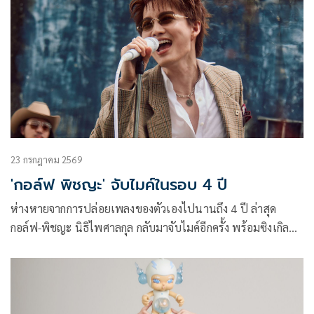
23 กรกฎาคม 2569
'กอล์ฟ พิชญะ' จับไมค์ในรอบ 4 ปี
ห่างหายจากการปล่อยเพลงของตัวเองไปนานถึง 4 ปี ล่าสุด
กอล์ฟ-พิชญะ นิธิไพศาลกุล กลับมาจับไมค์อีกครั้ง พร้อมซิงเกิล
ใหม่ Mary Jane (Marry Me) เพลงรักสุดคลั่งรักที่เจ้าตัวลงมือแต่ง
ทำนองและเขียนเนื้อร้องด้วยตัวเองทั้งหมด ถ่ายทอดความรู้สึก
ของคนที่อยากบอกคนรักตรง ๆ ว่า “แต่งงานกันไหม? อยากตื่น
มาเจอเธอทุกเช้า”