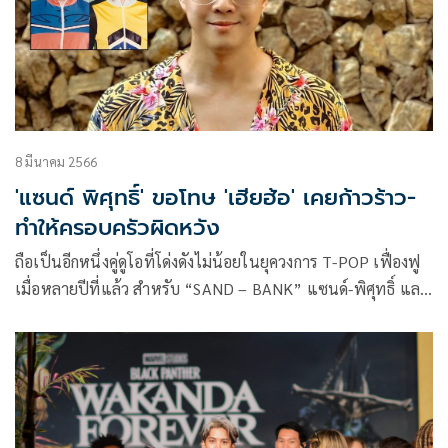
8 มีนาคม 2566
'แซนด์ พิศุทธิ์' ขอโทษ 'เฮียฮ้อ' เคยก้าวร้าว-
ทำให้ครอบครัวผิดหวัง
ถือเป็นอีกหนึ่งคู่ดูโอที่โด่งดังไม่น้อยในยุควงการ T-POP เฟื่องฟู
เมื่อหลายปีที่แล้ว สำหรับ “SAND – BANK” แซนด์-พิศุทธิ์ และ
แบงก์-พิเศษ นิธิไพศาลกุล พี่ๆของ กอล์ฟ พิชญะ และ ไมค์ พิรั
ชต์ ที่หลายคนมักจะคุ้นเคยกับวลียอดฮิต “พูดก็ไม่ดี เงียบก็ไม่ดี
ว๊ากฉันทุกที (อะไรว้า)” จากเพลง “อะไรว้า”