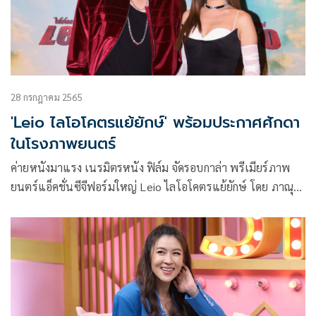
28 กรกฎาคม 2565
'Leio ไลโอโคตรแย้ยักษ์' พร้อมประกาศศักดา
ในโรงภาพยนตร์
ค่ายหนังมาแรง เนรมิตรหนัง ฟิล์ม จัดรอบกาล่า พรีเมียร์ภาพ
ยนตร์แอ็คชั่นซีจีฟอร์มใหญ่ Leio ไลโอโคตรแย้ยักษ์ โดย ภาณุ
อารี ผู้อำนวยการสร้าง บริษัท เนรมิตรหนัง ฟิล์ม จำกัด พร้อม
ด้วยโปรดิวเซอร์ ชยพล ประเสริฐวิทย์ 2 ผู้กำกับ ชาลิต ไกรเลิศ
มงคล จาก Fatcat Studios และ ชิตพล เรืองกัลป์