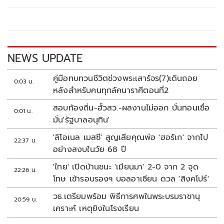
b
er
y
e
o
Li
o
n
k
k
NEWS UPDATE
คู่มือทบทวนชีวิตช่วงพระเสาร์จร(7)เดินถอย
0:03 น.
หลังสำหรับคนทุกลัคนาราศีตอนที่2
สอบท้องถิ่น-ฮั้วสว.-ผลงานไม่ออก บั่นทอนเชื่อ
0:01 น.
มั่น'รัฐบาลอนุทิน'
'ลิโอเนล เมสซี' สูญเสียคุณพ่อ 'ฮอร์เก' จากไป
22:37 น.
อย่างสงบในวัย 68 ปี
'ไทย' เปิดบ้านชนะ 'เมียนมา' 2-0 จาก 2 จุด
22:26 น.
โทษ เข้ารอบรองฯ บอลอาเซียน ดวล 'สิงคโปร์'
วธ.เตรียมพร้อม พิธีการศพในพระบรมราชานุ
20:59 น.
เคราะห์ เหตุยิงในโรงเรียน