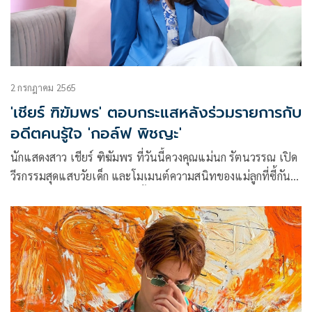
2 กรกฎาคม 2565
'เชียร์ ฑิฆัมพร' ตอบกระแสหลังร่วมรายการกับ
อดีตคนรู้ใจ 'กอล์ฟ พิชญะ'
นักแสดงสาว เชียร์ ฑิฆัมพร ที่วันนี้ควงคุณแม่นก รัตนวรรณ เปิด
วีรกรรมสุดแสบวัยเด็ก และโมเมนต์ความสนิทของแม่ลูกที่ซี้กัน
หนักมาก พร้อมตอบกระแสคู่จิ้นกับอดีตคนเคยสนิทวัยเด็กกอล์ฟ
พิชญะ ที่ทำเอาแฟนคลับสงสัย และสงสารคู่จริง อย่าง ไฮโซบิ๊ก
งานนี้สาวเชียร์กับคุณแม่นกมาเปิดใจผ่านทางรายการ คุยแซ่
บshow ทางช่อง วัน31 ที่มีพีเคปิยะวัฒน์ และบูม สุภาพร เป็น
พิธีกรดำเนินรายการ