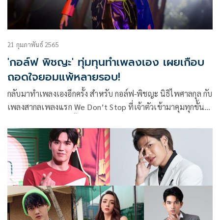
21 กุมภาพันธ์ 2565
'กอล์ฟ พิชญะ' ทุ่มทุนทำเพลงเอง เผยเกือบ
ถอดใจยอมแพ้หลายรอบ!
กลับมาทำเพลงเองอีกครั้ง สำหรับ กอล์ฟ-พิชญะ นิธิไพศาลกุล กับ
เพลงสากลเพลงแรก We Don’t Stop ที่เจ้าตัวเข้ามาคุมทุกขั้น
ตอนการผลิตเองอีกครั้ง หลังจากไม่มีเพลงเป็นของตัวเองเกือบ 3
ปีเต็ม โดยกอล์ฟเปิดเผยถึงการกลับมาทำงานเพลงอีกครั้งให้ฟัง
ว่า