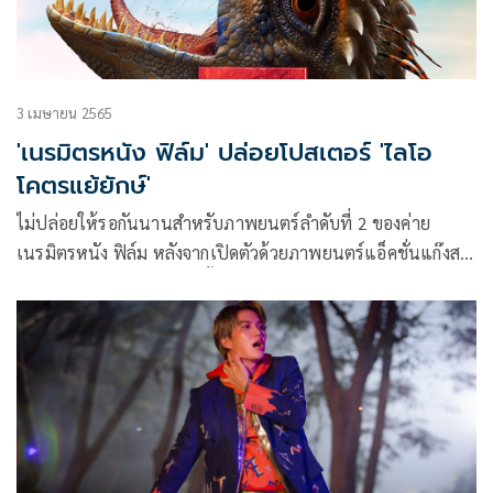
3 เมษายน 2565
'เนรมิตรหนัง ฟิล์ม' ปล่อยโปสเตอร์ 'ไลโอ
โคตรแย้ยักษ์'
ไม่ปล่อยให้รอกันนานสำหรับภาพยนตร์ลำดับที่ 2 ของค่าย
เนรมิตรหนัง ฟิล์ม หลังจากเปิดตัวด้วยภาพยนตร์แอ็คชั่นแก๊งส
เตอร์อย่าง 4Kings ที่กวาดทั้งรายได้และเสียงชื่นชมอย่างถล่ม
ทลาย โดยครั้งนี้ได้จับมือร่วมกับ Fatcat Studios บริษัท
สร้างสรรค์วิชวลเอฟเฟกต์ชั้นนำของเมืองไทยที่จะมาสร้าง
จักรวาลใบใหม่ให้กับสัตว์ประหลาดสัญชาติไทยอย่าง Leio ไลโอ
โคตรแย้ยักษ์ โดยล่าสุดปล่อยทีเซอร์โปสเตอร์ ออกมาให้ได้ชม
กันแล้ว เรียกได้ว่าแฟนๆ ภาพยนตร์แอ็คชั่นผจญภัยแฟนตาซี
ต้องห้ามพลาด