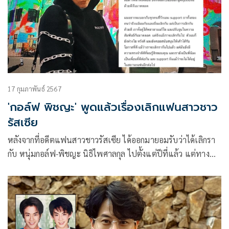
17 กุมภาพันธ์ 2567
'กอล์ฟ พิชญะ' พูดแล้วเรื่องเลิกแฟนสาวชาว
รัสเซีย
หลังจากที่อดีตแฟนสาวชาวรัสเซีย ได้ออกมายอมรับว่าได้เลิกรา
กับ หนุ่มกอล์ฟ-พิชญะ นิธิไพศาลกุล ไปตั้งแต่ปีที่แล้ว แต่ทาง
ฝ่ายชายยังอุบเงียบไม่พร้อมเปิดเผย จนเกิดกระแสดราม่า
มากมาย แต่ล่าสุดหนุ่มกอล์ฟ ได้ออกมาโพสต์ข้อความผ่านอินส
ตาแกรมถึงเรื่องดังกล่าวแล้ว