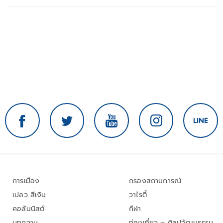
การเมือง
กรองสถานการณ์
เปลว สีเงิน
วาไรตี้
คอลัมนิสต์
กีฬา
บทความ
ท่องเที่ยว – ศิลปวัฒนธรรม