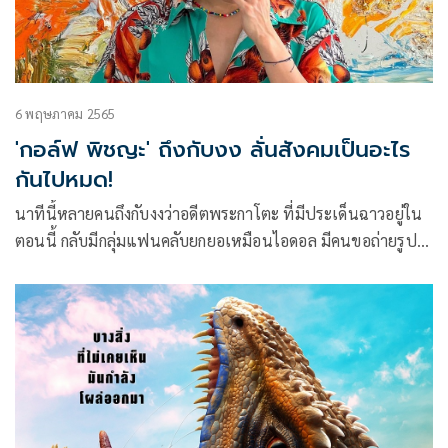
6 พฤษภาคม 2565
'กอล์ฟ พิชญะ' ถึงกับงง ลั่นสังคมเป็นอะไร
กันไปหมด!
นาทีนี้หลายคนถึงกับงงว่าอดีตพระกาโตะ ที่มีประเด็นฉาวอยู่ใน
ตอนนี้ กลับมีกลุ่มแฟนคลับยกยอเหมือนไอดอล มีคนขอถ่ายรูป
แถมมีการเชิญไปออกงาน ด้านศิลปินหนุ่ม กอล์ฟ-พิชญะ นิธิ
ไพศาลกุล ถึงกับโพสต์ว่าสมัยตนกว่าจะได้มาเป็นนักร้อง ทั้งซ้อม
หนัก อดหลับอดนอน พยายามมากมาย แต่นาทีนี้สังคมกลับยกยอ
สิ่งผิดๆ แล้วเด็กยุคใหม่จะคิดยังไง!