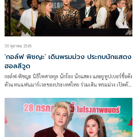
30 ตุลาคม 2565
'กอล์ฟ พิชญะ' เดินพรมม่วง ประกบนักแสดง
ฮอลลีวูด
กอล์ฟ-พิชญะ นิธิไพศาลกุล นักร้อง นักแสดง และยูทูปเบอร์ชื่อดัง
ตัวแทนแฟนมาร์เวลของประเทศไทย ร่วมเดิน พรมม่วง เปิดตัว
ภาพยนตร์ Marvel Studios Black Panther: Wakanda Forever
แบล็ค แพนเธอร์: วาคานด้าจงเจริญ ในงานรอบปฐมทัศน์ ที่ ลอส
แอนเจลิส ประเทศสหรัฐอเมริกา ประกบเหล่านักแสดงแถวหน้า
ของฮอลลีวูดอย่าง แองเจลา บาสเซตต์ , เลทิเทีย ไรท์ , เตนอช
เวร์ตา , วินสตัน ดุ๊ก , ดาไน กูริรา และ ลูพีตา ญองอ