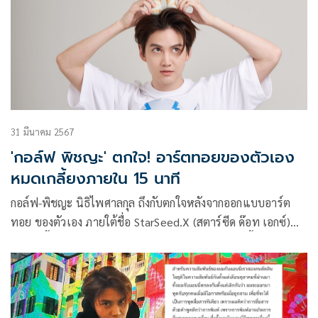
31 มีนาคม 2567
'กอล์ฟ พิชญะ' ตกใจ! อาร์ตทอยของตัวเอง
หมดเกลี้ยงภายใน 15 นาที
กอล์ฟ-พิชญะ นิธิไพศาลกุล ถึงกับตกใจหลังจากออกแบบอาร์ต
ทอย ของตัวเอง ภายใต้ชื่อ StarSeed.X (สตาร์ซีด ด๊อท เอกซ์)
หมดเกลี้ยงภายใน 15 นาที โดยผลงานการออกแบบนี้ได้แรง
บันดาลใจจากความชอบในเรื่องราวของมนุษย์ต่างดาวของตัวเอง
นำมาออกแบบเป็นน้องเอเลี่ยนน้อยแนว Cute ผสม Sci-fi สุดล้ำ
ที่มีหน้าตาน่ารัก แต่มีร่างมนุษย์นอนหลับไหลอยู่ในท้องที่มี pod
ใสครอบเอาไว้