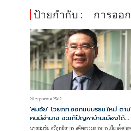
ป้ายกำกับ :
การออก
20 พฤษภาคม 2569
'สมชัย' โวยภท.ออกแบบรธน.ใหม่ ตาม
คนมีอำนาจ จะแก้ปัญหาบ้านเมืองได้
อย่างไร
นายสมชัย ศรีสุทธิยากร อดีตกรรมการการเลือกตั้ง(กกต