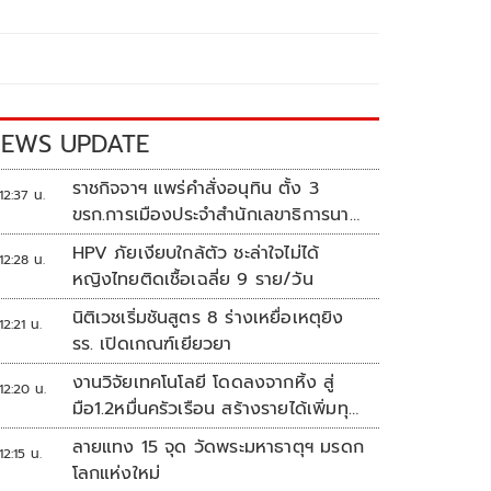
EWS UPDATE
ราชกิจจาฯ แพร่คำสั่งอนุทิน ตั้ง 3
12:37 น.
ขรก.การเมืองประจำสำนักเลขาธิการนา
ยกฯ
HPV ภัยเงียบใกล้ตัว ชะล่าใจไม่ได้
12:28 น.
หญิงไทยติดเชื้อเฉลี่ย 9 ราย/วัน
นิติเวชเริ่มชันสูตร 8 ร่างเหยื่อเหตุยิง
12:21 น.
รร. เปิดเกณฑ์เยียวยา
งานวิจัยเทคโนโลยี โดดลงจากหิ้ง สู่
12:20 น.
มือ1.2หมื่นครัวเรือน สร้างรายได้เพิ่มทุก
เดือน
ลายแทง 15 จุด วัดพระมหาธาตุฯ มรดก
12:15 น.
โลกแห่งใหม่