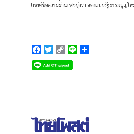
โพสต์ข้อความผ่านเฟซบุ๊กว่า ออกแบบรัฐธรรมนูญใหม่
ตามใจคนมีอำนาจแล้วจะแก้ปัญหาบ้านเมืองได้อย่าง
F
T
C
Li
S
ac
wi
o
n
h
e
tt
p
e
ar
b
er
y
e
o
Li
o
n
k
k