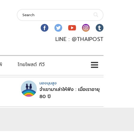
LINE : @THAIPOST
พ์
ไทยโพสต์ ทีวี
มองมุมสูง
จำเขามาเล่าให้ฟัง : เมื่อเราอายุ
80 ปี