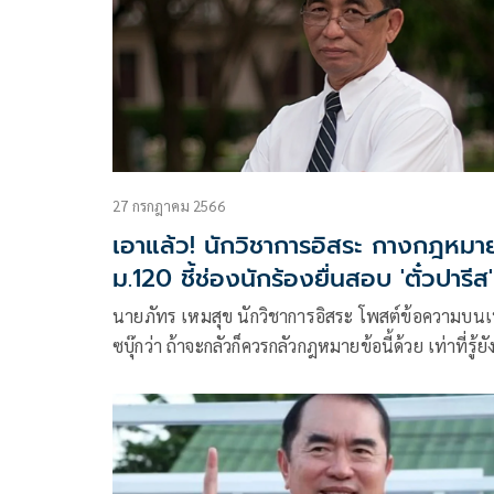
27 กรกฎาคม 2566
เอาแล้ว! นักวิชาการอิสระ กางกฎหมา
ม.120 ชี้ช่องนักร้องยื่นสอบ 'ตั๋วปารีส'
นายภัทร เหมสุข นักวิชาการอิสระ โพสต์ข้อความบน
ซบุ๊กว่า ถ้าจะกลัวก็ควรกลัวกฎหมายข้อนี้ด้วย เท่าที่รู้ยั
ไม่มีนักร้องคนไปยื่นซอง #ตั๋วปารีส