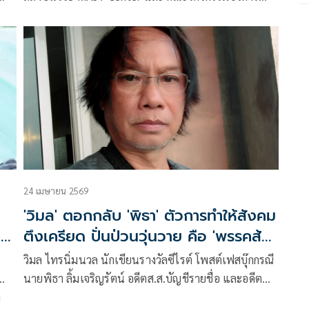
า
แพทย์ University of Arkansas ประเทศสหรัฐอเมริกา
โพสต์ข้อความผ่านเฟซบุ๊กว่า พรรคส้มยังคงร่วมมือกับ
พวกล้มเจ้าหนีคดี?
24 เมษายน 2569
'วิมล' ตอกกลับ 'พิธา' ตัวการทำให้สังคม
วาม
ตึงเครียด ปั่นป่วนวุ่นวาย คือ 'พรรคส้ม'
อย่าโทษคนอื่น
วิมล ไทรนิ่มนวล นักเขียนรางวัลซีไรต์ โพสต์เฟสบุ๊กกรณี
นายพิธา ลิ้มเจริญรัตน์ อดีตส.ส.บัญชีรายชื่อ และอดีต
า
หัวหน้าพรรคก้าวไกล ระบุว่าการเสนอแก้ไขม.112 ไม่ใช่