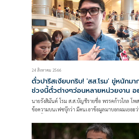
มนุษยชนจอมปลอม มีเนื้อหาดังนี้
24 สิงหาคม 2566
ตั๋วปารีสเงียบกริบ! 'สส.โรม' ขู่หนักมา
ช่วงนี้ตั๋วต่างๆว่อนหลายหน่วยงาน อย
คิดว่าผมไม่รู้นะ
นายรังสิมันต์ โรม ส.ส.บัญชีรายชื่อ พรรคก้าวไกล โพส
ข้อความบนเฟซบุ๊กว่า มีคนเอาข้อมูลมาบอกผมเยอะว่
ช่วงนี้ตั๋วต่างๆว่อนไปหมด รวมถึงมีความพยายามอ้างต
ช้างกันด้วย