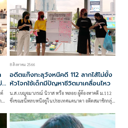
8 สิงหาคม 2566
ก
อดีตแก๊งทะลุวังหนีคดี 112 ลากไส้ไม่ยั้ง
่า
หัวโจกใช้เด็กมีปัญหาชีวิตมาเคลื่อนไหว
ต์
น.ส.เบญจมาภรณ์ นิวาส หรือ พลอย ผู้ต้องหาคดี ม.112
า
ซึ่งขณะนี้หลบหนีอยู่ในประเทศแคนาดา อดีตสมาชิกกลุ่ม
ั๋ว
ทะลุวัง ได้โพสต์ข้อความบนทวิตเตอร์@youaretofuu
ระบุว่า เราเคยเป็นหนึ่งในเด็กที่บุ้งเอามาดูแลเหมือน
หยก