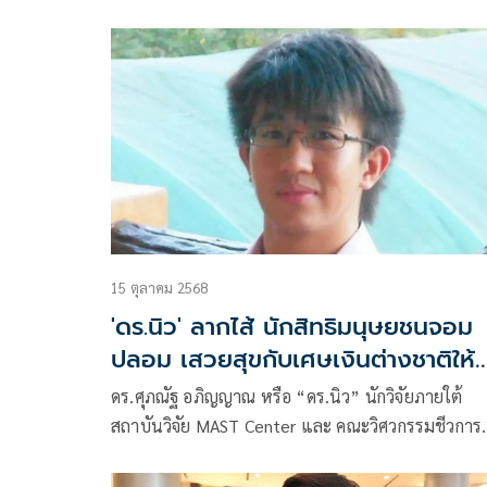
โพสต์ข้อความบนเฟซบุ๊ก ว่า
15 ตุลาคม 2568
'ดร.นิว' ลากไส้ นักสิทธิมนุษยชนจอม
ปลอม เสวยสุขกับเศษเงินต่างชาติให้
แทรกแซงชาติตัวเอง
ดร.ศุภณัฐ อภิญญาณ หรือ “ดร.นิว” นักวิจัยภายใต้
สถาบันวิจัย MAST Center และ คณะวิศวกรรมชีวการ
แพทย์ University of Arkansas ประเทศสหรัฐอเมริก
โพสต์ข้อความผ่านเฟซบุ๊ก หัวข้อ เบื้องหลังของนักสิทธิ