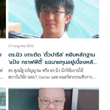
27 กรกฎาคม 2566
ย
ดร.นิว เกาะติด 'ตั๋วปารีส' หยิบหลักฐาน
'แป้ง กราฟฟิตี้' แฉนายทุนอยู่เบื้องหลัง
ขบวนการล้มเจ้า
เฟ
ดร.ศุภณัฐ อภิญญาณ หรือ ดร.นิว นักวิจัยภายใต้
ง
สถาบันวิจัย MAST Center และ คณะวิศวกรรมชีวการ
แพทย์ University of Arkansas ประเทศสหรัฐอเมริกา
โพสต์ข้อความผ่านเฟซบุ๊กว่า หลักฐานเพิ่มเติมจากคุณ
แมวหัวปวดค่อนข้างชัดเจน มีคนไทยอยู่เบื้องหลัง
ขบวนการนี้ด้วย