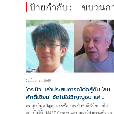
ป้ายกำกับ :
ขบวนการ
12 มิถุนายน 2569
'ดร.นิว' เล่าประสบการณ์ต่อสู้กับ 'สม
ศักดิ์เจียม' ซัดไม่ใช่วิญญูชน แค่
อาชญากรทางวิชาการ
ดร.ศุภณัฐ อภิญญาณ หรือ “ดร.นิว” นักวิจัยภายใต้
สถาบันวิจัย MAST Center และ คณะวิศวกรรมชีวการ