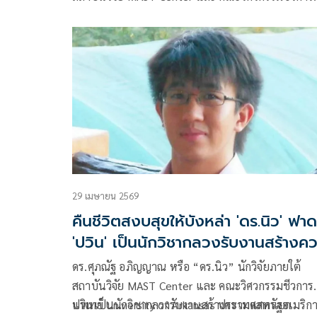
แพทย์ University of Arkansas ประเทศสหรัฐอเมริก
โพสต์ข้อความ เรื่อง เล่าประสบการณ์ต่อสู้กับสมศักดิ์เจียม
มีเนื้อหาดังนี้
29 เมษายน 2569
คืนชีวิตสงบสุขให้บังหล่า 'ดร.นิว' ฟาด
'ปวิน' เป็นนักวิชากลวงรับงานสร้างค
แตกแยก
ดร.ศุภณัฐ อภิญญาณ หรือ “ดร.นิว” นักวิจัยภายใต้
สถาบันวิจัย MAST Center และ คณะวิศวกรรมชีวการ
แพทย์ University of Arkansas ประเทศสหรัฐอเมริก
ปวินเป็นนักวิชากลวงรับงานสร้างความแตกแยก