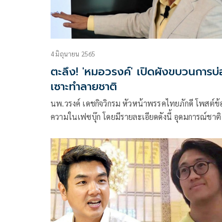
4 มิถุนายน 2565
ตะลึง! 'หมอวรงค์' เปิดผังขบวนการบ
เซาะทำลายชาติ
นพ.วรงค์ เดชกิจวิกรม หัวหน้าพรรคไทยภักดี โพสต์ข้
ความในเฟซบุ๊ก โดยมีรายละเอียดดังนี้ อุดมการณ์ชาต
เฝ้าติดตามความเคลื่อนไหว ของกลุ่มการเมืองกลุ่มหนึ่ง
พยายามปลุกระดมคนไทยด้วยกัน ให้เกลียดชัง ด้อยค่
อุดมการณ์ชาติ ซึ่งเป็นอุดมการณ์ ของความเป็นชาติ