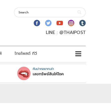
LINE : @THAIPOST
พ์
ไทยโพสต์ ทีวี
คันปากอยากเล่า
เลขทรัพย์สินให้โชค