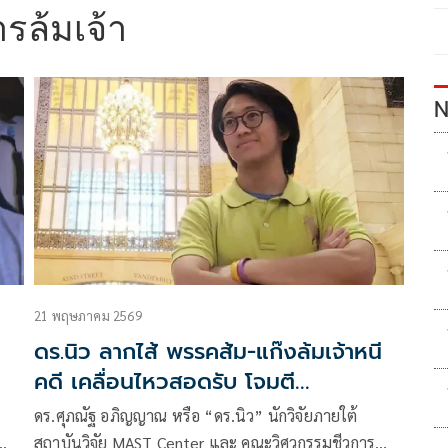
ล้มเจ้า
N
21 พฤษภาคม 2569
ดร.นิว ลากไส้ พรรคส้ม-แก๊งล้มเจ้าหนี
คดี เคลื่อนไหวสอดรับ โจมตี
'องคมนตรี'
ดร.ศุภณัฐ อภิญญาณ หรือ “ดร.นิว” นักวิจัยภายใต้
สถาบันวิจัย MAST Center และ คณะวิศวกรรมชีวการ