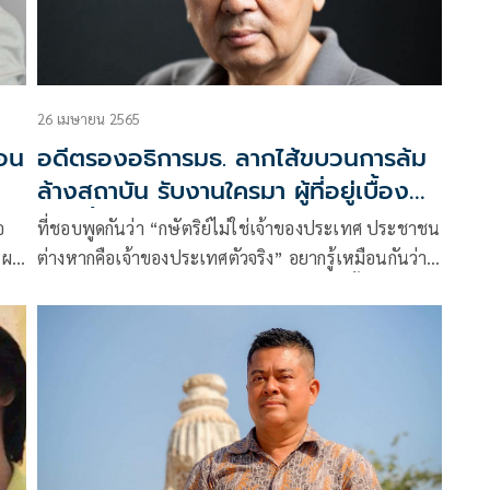
26 เมษายน 2565
่อน
อดีตรองอธิการมธ. ลากไส้ขบวนการล้ม
ล้างสถาบัน รับงานใครมา ผู้ที่อยู่เบื้อง
หลังทั้งหลายต่างรู้อยู่แก่ใจ
อ
ที่ชอบพูดกันว่า “กษัตริย์ไม่ใช่เจ้าของประเทศ ประชาชน
ิ ผม
ต่างหากคือเจ้าของประเทศตัวจริง” อยากรู้เหมือนกันว่า
 ที่
บรรพบุรุษของคนที่พูดมาอยู่ในประเทศไทยตั้งแต่เมื่อใด
า
ส่วนใหญ่ปู่ ย่า ตา ทวด ของคนที่พูดล้วนมาจากที่อื่น เข้า
ไทย
มาอาศัยพึ่งพระบรมโพธิสมภารอยู่ในประเทศไทย