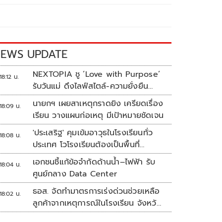
EWS UPDATE
NEXTOPIA ชู ‘Love with Purpose’
18:12 น.
รับวันแม่ ดึงไลฟ์สไตล์-ความยั่งยืน
สร้างประสบการณ์ช้อปปิงมีความหมาย
นายกฯ เผยสาเหตุกราดยิง เครียดเรื่อง
18:09 น.
เรียน วางแผนก่อเหตุ มีเป้าหมายชัดเจน
'ประเสริฐ' คุมเข้มอาวุธในโรงเรียนทั่ว
18:08 น.
ประเทศ โวโรงเรียนต้องเป็นพื้นที่
ปลอดภัย
เอกชนชี้แก้ข้อจำกัดด้านน้ำ–ไฟฟ้า รับ
18:04 น.
ศูนย์กลาง Data Center
ธอส. จัดทำมาตรการเร่งด่วนช่วยเหลือ
18:02 น.
ลูกค้าจากเหตุการณ์ในโรงเรียน จังหวัด
นนทบุรี กรณีเสียชีวิตหรือทุพพลภาพ