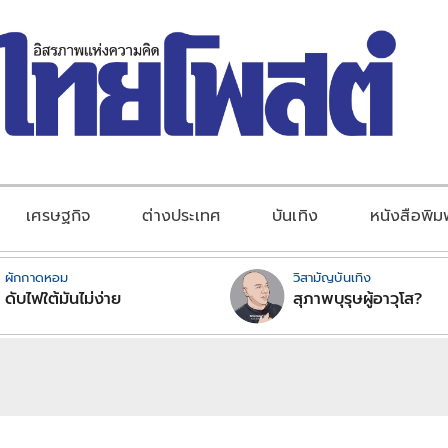
เศรษฐกิจ
ต่างประเทศ
บันเทิง
หนังสือพิม
ผักกาดหอม
วิสามัญบันเทิง
ดับไฟใต้มันไม่ง่าย
สุภาพบุรุษผู้อาวุโส?