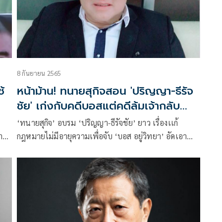
8 กันยายน 2565
้
หน้าม้าน! ทนายสุกิจสอน 'ปริญญา-ธีรัจ
ชัย' เก่งกับคดีบอสแต่คดีล้มเจ้ากลับ
เงียบ
‘ทนายสุกิจ’ อบรม ‘ปริญญา-ธีรัจชัย’ ยาว เรื่องเเก้
าร
กฎหมายไม่มีอายุความเพื่อจับ ‘บอส อยู่วิทยา’ อัดเอา
อง
เป็นเอาตายกับความผิดประมาทที่เยียวยาจนพอใจเเล้ว
แต่คดีล้มเจ้ากลับเงียบเป็นเป่าสาก