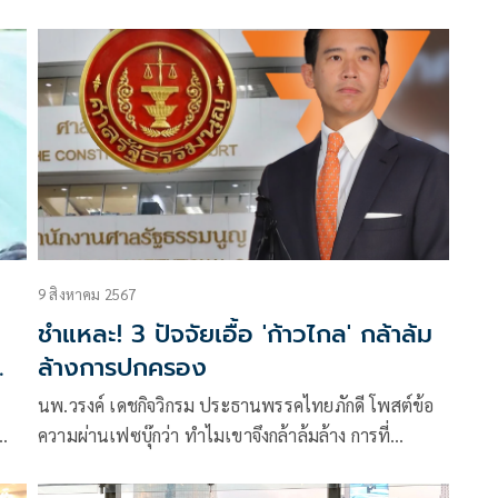
เซาะกร่อนบ่อนทำลาย แต่คือการใช้กระบวนการรัฐสภา
ผ่อนความตึงเครียดของสังคม ว่า
9 สิงหาคม 2567
ชำแหละ! 3 ปัจจัยเอื้อ 'ก้าวไกล' กล้าล้ม
ล้างการปกครอง
นพ.วรงค์ เดชกิจวิกรม ประธานพรรคไทยภักดี โพสต์ข้อ
ความผ่านเฟซบุ๊กว่า ทำไมเขาจึงกล้าล้มล้าง การที่
า
พรรคการเมือง 1 พรรค