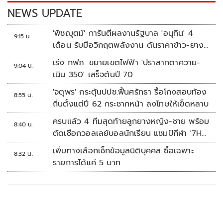
k
k
NEWS UPDATE
'พิชญุตม์' การันตีผลงานรัฐบาล 'อนุทิน' 4
9:15 น.
เดือน รับมือวิกฤตพลังงาน ดันราคาข้าว-ยาง-
ปาล์ม พุ่งต่อเนื่อง พร้อมอัดมาตรการช่วยลด
เร่ง กฟภ. ขยายเขตไฟฟ้า 'ปราสาทตาควาย-
9:04 น.
ต้นทุน-ขยายตลาดโลก
เนิน 350' เสร็จต้นปี 70
'จตุพร' กระตุ้นปปช.ฟื้นศรัทธา รื้อโกงสอบท้อง
8:55 น.
ถิ่นตั้งแต่ปี 62 กระชากหน้า ลงโทษให้เข็ดหลาบ
ครบแล้ว 4 ทีมสุดท้ายลูกยางหญิง-ชาย พร้อม
8:40 น.
ตัดเชือกวอลเลย์บอลนักเรียน แชมป์กีฬา '7HD
2026'
เพิ่มทางเลือกเช็กข้อมูลนิติบุคคล ซื้อเฉพาะ
8:32 น.
รายการได้แค่ 5 บาท