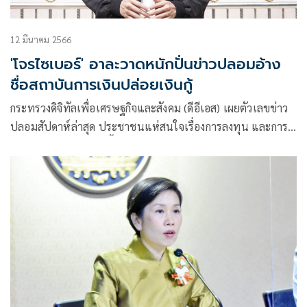
12 มีนาคม 2566
'โจรไซเบอร์' อาละวาดหนักปั่นข่าวปลอมอ้าง
ชื่อสถาบันการเงินปล่อยเงินกู้
กระทรวงดิจิทัลเพื่อเศรษฐกิจและสังคม (ดีอีเอส) เผยตัวเลขข่าว
ปลอมสัปดาห์ล่าสุด ประชาชนแห่สนใจเรื่องการลงทุน และการ
ปล่อยกู้วงเงินสูง ดอกเบี้ยต่ำ หลังมิจฉาชีพปลอมตัวเป็นสถาบัน
การเงิน โดยเฉพาะ ธนาคารออมสิน และหน่วยงานด้านการ
ลงทุนอื่น ๆ ขณะที่ข่าวปลอมกรมการขนส่งทางบก รับต่ออายุใบ
ขับขี่ และทำใบขับขี่เร่งด่วนผ่านไลน์ ทำก่อนจ่ายทีหลัง ขึ้นแท่น
ข่าวปลอมที่คนสนใจสุงสุด เตือนประชาชนต้องมีสติ ตรวจสอบ
ข้อมูลให้ครบทุกด้าน อย่าหลงเชื่อจนตกเป็นเหยื่อของมิจฉาชีพ