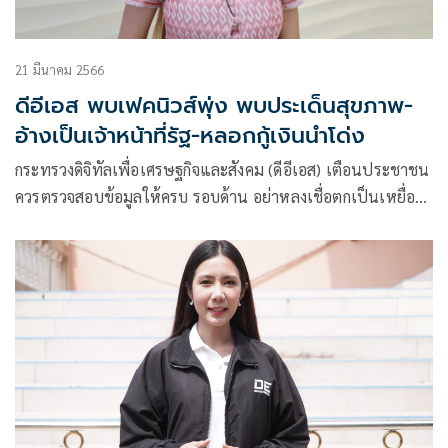
21 มีนาคม 2566
ดีอีเอส พบเฟคนิวส์พุ่ง พบประเด็นสุขภาพ-
อ้างเป็นเจ้าหน้าที่รัฐ-หลอกกู้เงินนำโด่ง
กระทรวงดิจิทัลเพื่อเศรษฐกิจและสังคม (ดีอีเอส) เตือนประชาชน
ควรตรวจสอบข้อมูลให้ครบ รอบด้าน อย่าหลงเชื่อตกเป็นเหยื่อ
มิจฉาชีพ หลังพบตัวเลขข่าวปลอมสัปดาห์ล่าสุด ระบุคนสนใจ
เรื่อง มังคุดนึ่งรักษาโรคมะเร็ง – อ้างเป็นเจ้าหน้าที่การไฟฟ้า
หลอกแอดไลน์ ติดตั้งแอฟลดค่าไฟ – ธนาคารกรุงไทย – ออมสิน
อ่วม! อ้างชื่อปล่อยกู้วงเงินสูง ดอกเบี้ยต่ำ และเกาหลีขึ้นบัญชีดำ
นักท่องเที่ยวไทย 4 ภาคอีสาน ติดอันดับ วอนอย่าเชื่อ-เช็คก่อน
แชร์