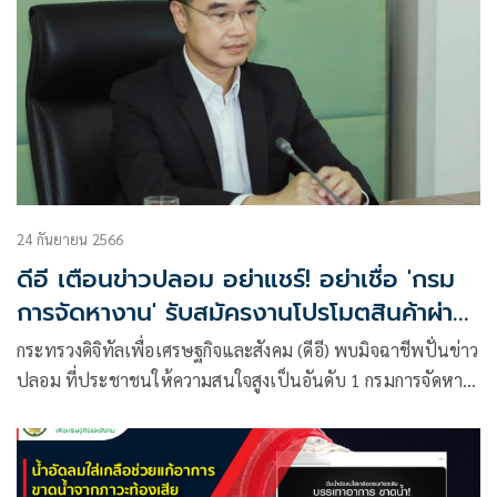
24 กันยายน 2566
ดีอี เตือนข่าวปลอม อย่าแชร์! อย่าเชื่อ 'กรม
การจัดหางาน' รับสมัครงานโปรโมตสินค้าผ่าน
โซเชียล
กระทรวงดิจิทัลเพื่อเศรษฐกิจและสังคม (ดีอี) พบมิจฉาชีพปั่นข่าว
ปลอม ที่ประชาชนให้ความสนใจสูงเป็นอันดับ 1 กรมการจัดหา
งานรับสมัครผู้ช่วยโปรโมตสินค้าจำนวนมาก รองลงมาเป็นข่าว
ปลอม ด้านสุขภาพวิธีขัดฟันด้วยผงถ่านคาร์บอนช่วยทำให้ฟัน
ขาว และเคี้ยวเมล็ดมะละกอสุก รักษามะเร็ง เตือนประชาชนเช็ค