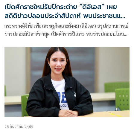
เปิดศักราชใหม่รับปีกระต่าย “ดีอีเอส” เผย
สถิติข่าวปลอมประจำสัปดาห์ พบประชาชนแห่
เชื่อข่าวปลอมสุขภาพ ขณะที่ข่าวปลอม
กระทรวงดิจิทัลเพื่อเศรษฐกิจและสังคม (ดีอีเอส) สรุปสถานการณ์
นโยบายรัฐไม่แผ่ว
ข่าวปลอมสัปดาห์ล่าสุด เปิดศักราชปีเถาะ พบข่าวปลอมนโยบาย
รัฐบาลยัง
26 ธันวาคม 2565