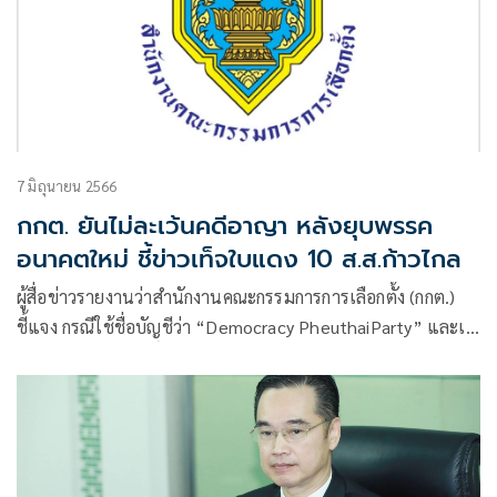
7 มิถุนายน 2566
กกต. ยันไม่ละเว้นคดีอาญา หลังยุบพรรค
อนาคตใหม่ ชี้ข่าวเท็จใบแดง 10 ส.ส.ก้าวไกล
ผู้สื่อข่าวรายงานว่าสำนักงาน​คณะ​กรรมการก​ารเลือกตั้ง (กกต.)​
ชี้แจง กรณีใช้ชื่อบัญชีว่า “Democracy PheuthaiParty” และเฟ
ซบุ๊กชื่อ“แหม่มโพธิ์ดำ.” โพสต์ในทวิตเตอร์ ว่า “ส.ส.ก้าวไกล จะ
โดนใบแดงอีกเกือบ 10 คน เพราะว่า ไม่ไปใช้สิทธิเลือกตั้ง ก่อน
หน้านี้ ซึ่ง ส่วนใหญ่ไม่ได้ไปเลือกตั้งท้องถิ่นนั่นแหละ เช่น อบต.
เทศบาล อบจ. สก. สข.