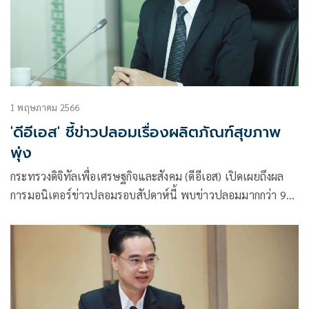
1 พฤษภาคม 2566
'ดีอีเอส' ชี้ข่าวปลอมเรื่องผลิตภัณฑ์สุขภาพ
พุ่ง
กระทรวงดิจิทัลเพื่อเศรษฐกิจและสังคม (ดีอีเอส) เปิดเผยถึงผล
การมอนิเตอร์ข่าวปลอมรอบสัปดาห์นี้ พบข่าวปลอมมากกว่า 90
เปอร์เซ็นต์ เกิดจากโลกออนไลน์ โดยมีข่าวต้องคัดกรอง
3,204,784 ข้อความ พบประชาชนให้ความสนใจข่าวปลอมกลุ่ม
นโยบาลรัฐบาลมากที่สุด มีจำนวน 68 เรื่อง รองลงมาข่าวปลอม
กลุ่มผลิตภัณฑ์สุขภาพ มีจำนวน 43 เรื่อง