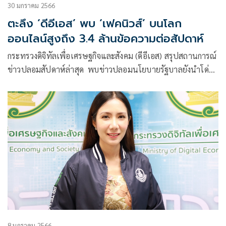
30 มกราคม 2566
ตะลึง ‘ดีอีเอส’ พบ ‘เฟคนิวส์’ บนโลก
ออนไลน์สูงถึง 3.4 ล้านข้อความต่อสัปดาห์
กระทรวงดิจิทัลเพื่อเศรษฐกิจและสังคม (ดีอีเอส) สรุปสถานการณ์
ข่าวปลอมสัปดาห์ล่าสุด พบข่าวปลอมนโยบายรัฐบาลยังนำโด่ง
โดยข่าวปลอมที่ประชาชนสนใจมากที่สุด ได้แก่ ธกส.สนับสนุนค่า
ตอบแทนผู้นำศาสนาอิสลามในจังหวัดชายแดนภาคใต้ ปีละ 893
ล้านบาท วอนอย่าหลงเชื่อ หยุดแชร์ หยุดส่งในโลกออนไลน์
8 มกราคม 2566