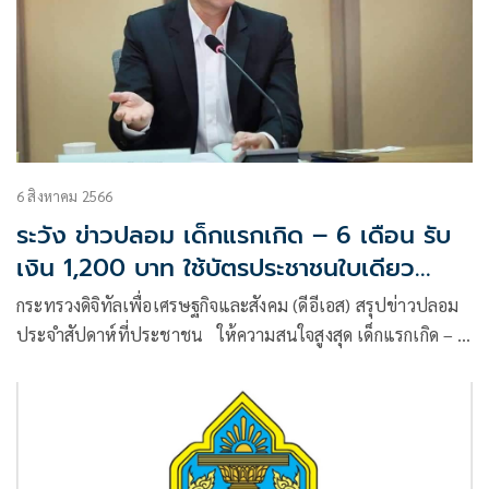
6 สิงหาคม 2566
ระวัง ข่าวปลอม เด็กแรกเกิด – 6 เดือน รับ
เงิน 1,200 บาท ใช้บัตรประชาชนใบเดียว
ระบาด
กระทรวงดิจิทัลเพื่อเศรษฐกิจและสังคม (ดีอีเอส) สรุปข่าวปลอม
ประจำสัปดาห์ที่ประชาชน ให้ความสนใจสูงสุด เด็กแรกเกิด – 6
เดือน รับเงิน 1,200 บาท ใช้บัตรประชาชนใบเดียว ตามมาด้วย
เพจ DLT Smart Queue เปิดรับทำใบขับขี่ทั่วไทย และเพจปลอม
สนง.ขนส่งทางบกทำใบขับขี่ออนไลน์ เตือนให้เชื่อ หลอกให้แชร์
เช็คข้อมูลให้ครบทุกด้าน