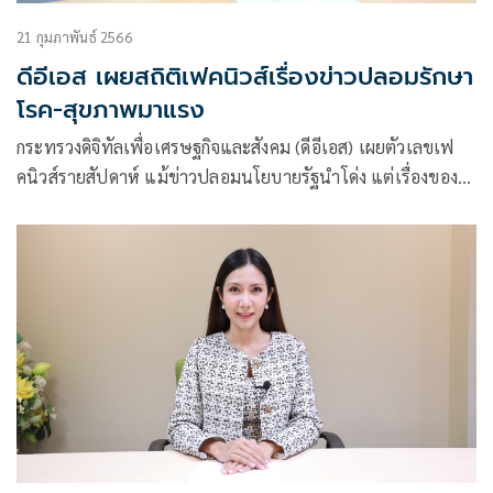
21 กุมภาพันธ์ 2566
ดีอีเอส เผยสถิติเฟคนิวส์เรื่องข่าวปลอมรักษา
โรค-สุขภาพมาแรง
กระทรวงดิจิทัลเพื่อเศรษฐกิจและสังคม (ดีอีเอส) เผยตัวเลขเฟ
คนิวส์รายสัปดาห์ แม้ข่าวปลอมนโยบายรัฐนำโด่ง แต่เรื่องของ
สุขภาพยังมาแรง พบประชาชนสนใจ และค้นหามากที่สุด ขณะที่
มิจฉาชีพปลอมตัวเป็นแบงค์พาณิชย์ไม่แผ่ว เตือนประชาชนอย่า
เสียรู้โจร เช็คข้อมูลทุกด้านให้ดีก่อนหลงเชื่อ