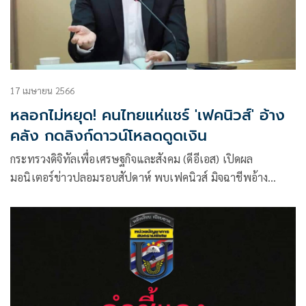
อย่าแชร์!
17 เมษายน 2566
หลอกไม่หยุด! คนไทยแห่แชร์ 'เฟคนิวส์' อ้าง
คลัง กดลิงก์ดาวน์โหลดดูดเงิน
กระทรวงดิจิทัลเพื่อเศรษฐกิจและสังคม (ดีอีเอส) เปิดผล
มอนิเตอร์ข่าวปลอมรอบสัปดาห์ พบเฟคนิวส์ มิจฉาชีพอ้าง
กระทรวงการคลังเปิดตัวแอปพลิเคชัน ให้ประชาชนกดลิงก์
ดาวน์โหลด เพื่อดดูดเงิน อาละวาดหนัก เตือนอย่าหลงเชื่อ ควร
ตรวจสอบให้รอบด้าน