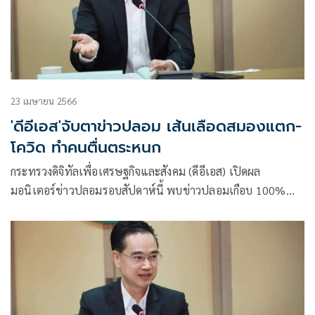
23 เมษายน 2566
'ดีอีเอส'จับตาข่าวปลอม เส้นเลือดสมองแตก-
โควิด ทำคนตื่นตระหนก
กระทรวงดิจิทัลเพื่อเศรษฐกิจและสังคม (ดีอีเอส) เปิดผล
มอนิเตอร์ข่าวปลอมรอบสัปดาห์นี้ พบข่าวปลอมเกือบ 100%
เกิดจากโลกออนไลน์ โดยมีข่าวต้องคัดกรอง 3,243,222 ข้อความ
พบประชาชนให้ความสนใจข่าวปลอมกลุ่มสุขภาพมากที่สุด โดย
เฉพาะข่าวปลอม ไม่ควรสระผมก่อนอาบน้ำ เพราะทำให้
เส้นเลือดสมองแตก รองลงมาข่าว โควิดสายพันธุ์ XBB และ
XBB.1.16 ตรวจพบยาก เป็นพิษมากกว่าเดลต้า 5 เท่า มีอัตรา
การตายที่สูงกว่า และดื้อต่อภูมิคุ้มกัน ข้อมูลเท็จ ไม่เป็นความจริง