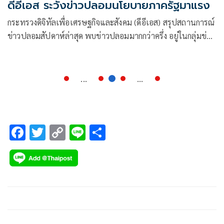
ดีอีเอส ระวังข่าวปลอมนโยบายภาครัฐมาแรง
กระทรวงดิจิทัลเพื่อเศรษฐกิจและสังคม (ดีอีเอส) สรุปสถานการณ์
ข่าวปลอมสัปดาห์ล่าสุด พบข่าวปลอมมากกว่าครึ่ง อยู่ในกลุ่มข่าว
นโยบายรัฐบาล ตามด้วยข่าวปลอมกลุ่มผลิตภัณฑ์สุขภาพ ขณะที่
ข่าวปลอมโควิด-19 ยังอยู่ในกระแสที่ 6 ข่าว
...
...
F
T
C
Li
S
ac
wi
o
n
h
e
tt
p
e
ar
b
er
y
e
o
Li
o
n