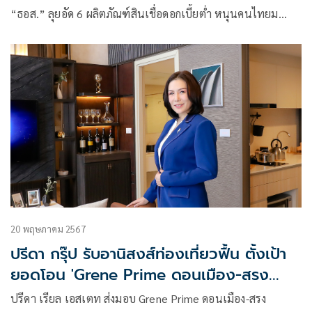
“ธอส.” ลุยอัด 6 ผลิตภัณฑ์สินเชื่อดอกเบี้ยต่ำ หนุนคนไทยม…
20 พฤษภาคม 2567
ปรีดา กรุ๊ป รับอานิสงส์ท่องเที่ยวฟื้น ตั้งเป้า
ยอดโอน 'Grene Prime ดอนเมือง-สรง
ประภา' 60%
ปรีดา เรียล เอสเตท ส่งมอบ Grene Prime ดอนเมือง-สรง