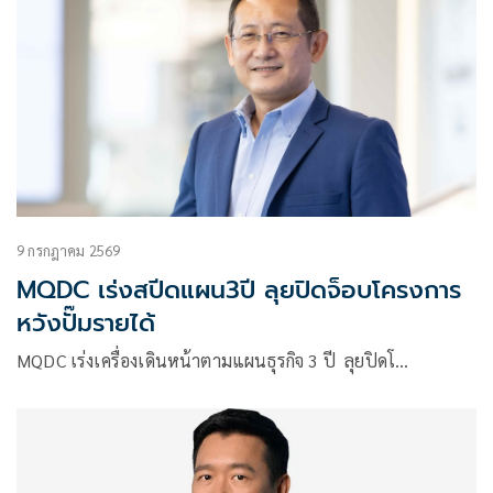
9 กรกฎาคม 2569
MQDC เร่งสปีดแผน3ปี ลุยปิดจ็อบโครงการ
หวังปั๊มรายได้
MQDC เร่งเครื่องเดินหน้าตามแผนธุรกิจ 3 ปี ลุยปิดโ…