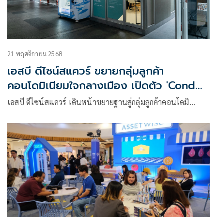
21 พฤศจิกายน 2568
เอสบี ดีไซน์สแควร์ ขยายกลุ่มลูกค้า
คอนโดมิเนียมใจกลางเมือง เปิดตัว 'Condo
Solutions Pop Up Store' สาขา บีทีเอส
เอสบี ดีไซน์สแควร์ เดินหน้าขยายฐานสู่กลุ่มลูกค้าคอนโดมิ…
อารีย์