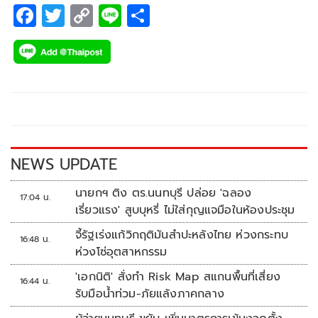
F
T
C
Li
S
ac
wi
o
n
h
e
tt
p
e
ar
b
er
y
e
o
Li
o
n
k
k
NEWS UPDATE
นายกฯ ติง ตร.นนทบุรี ปล่อย 'ฉลอง
17:04 น.
เรี่ยวแรง' สูบบุหรี่ ไม่ใส่กุญแจมือในห้องประชุม
จี้รัฐเร่งแก้วิกฤติมันสำปะหลังไทย ห่วงกระทบ
16:48 น.
ห่วงโซ่อุตสาหกรรม
'เอกนิติ' สั่งทำ Risk Map สแกนพื้นที่เสี่ยง
16:44 น.
รับมือน้ำท่วม-ภัยแล้งภาคกลาง