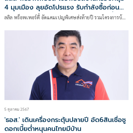
4 มุมเมือง ลุยอัดโปรแรง รับกำลังซื้อก่อน
หมดมาตรการกระตุ้นของภาครัฐปลายปีนี้
ลลิล พร็อพเพอร์ตี้ อัดแคมเปญพิเศษส่งท้ายปี รวมโครงการบ้…
5 ตุลาคม 2567
'ธอส.' เดินเครื่องกระตุ้นปลายปี อัด6สินเชื่อชู
ดอกเบี้ยต่ำหนุนคนไทยมีบ้าน