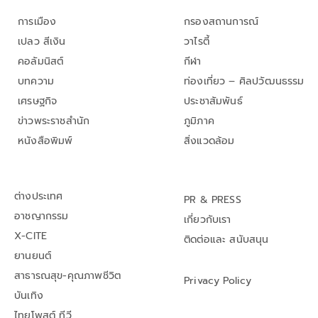
การเมือง
กรองสถานการณ์
เปลว สีเงิน
วาไรตี้
คอลัมนิสต์
กีฬา
บทความ
ท่องเที่ยว – ศิลปวัฒนธรรม
เศรษฐกิจ
ประชาสัมพันธ์
ข่าวพระราชสำนัก
ภูมิภาค
หนังสือพิมพ์
สิ่งแวดล้อม
ต่างประเทศ
PR & PRESS
อาชญากรรม
เกี่ยวกับเรา
X-CITE
ติดต่อและ สนับสนุน
ยานยนต์
สาธารณสุข-คุณภาพชีวิต
Privacy Policy
บันเทิง
ไทยโพสต์ ทีวี