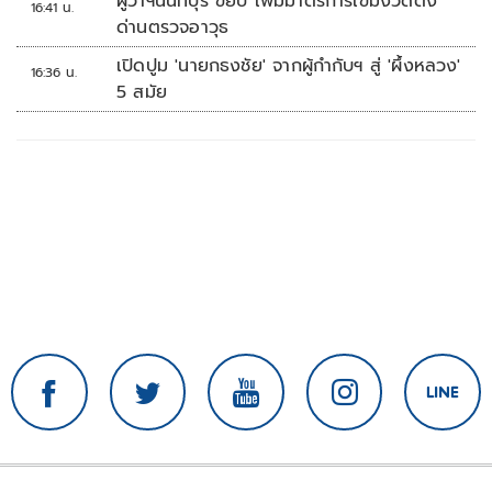
ผู้ว่าฯนนทบุรี ขยับ เพิ่มมาตรการเข้มงวดตั้ง
16:41 น.
ด่านตรวจอาวุธ
เปิดปูม 'นายกธงชัย' จากผู้กำกับฯ สู่ 'ผึ้งหลวง'
16:36 น.
5 สมัย