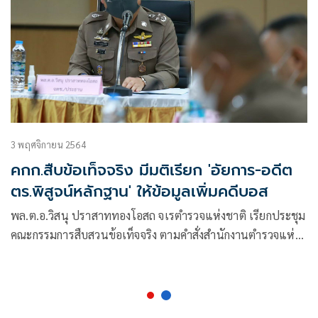
3 พฤศจิกายน 2564
คกก.สืบข้อเท็จจริง มีมติเรียก 'อัยการ-อดีต
ตร.พิสูจน์หลักฐาน' ให้ข้อมูลเพิ่มคดีบอส
พล.ต.อ.วิสนุ ปราสาททองโอสถ จเรตำรวจแห่งชาติ เรียกประชุม
คณะกรรมการสืบสวนข้อเท็จจริง ตามคำสั่งสำนักงานตำรวจแห่ง
ชาติ ที่ 289/2564 ลง 21 มิ.ย.64 ที่ พล.ต.อ.สุวัฒน์ แจ้งยอดสุข
ผบ.ตร.ได้แต่งตั้งให้เป็นประธานคณะกรรมการสืบสวนข้อเท็จจริง