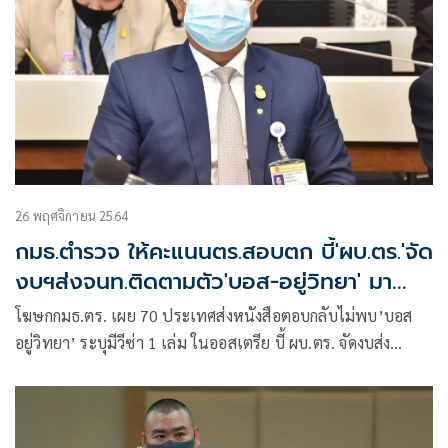
26 พฤศจิกายน 2564
กมธ.ตำรวจ ให้คะแนนตร.สอบตก บี้'ผบ.ตร.'จัด
งบฯส่งจนท.ติดตามตัว'บอส-อยู่วิทยา' มา
ดำเนินคดี
โฆษกกมธ.ตร. เผย 70 ประเทศส่งหนังสือตอบกลับไม่พบ’บอส
อยู่วิทยา’ ระบุมีวีซ่า 1 เล่ม ในออสเตรีย บี้ ผบ.ตร. จัดงบส่ง
จนท.ติดตามตัวมาดำเนินคดี ข้องใจอดีต ผบ.ตร. 2 คน จะดำเนิน
การอย่างไร ลั่นให้คะแนนตร.สอบตก