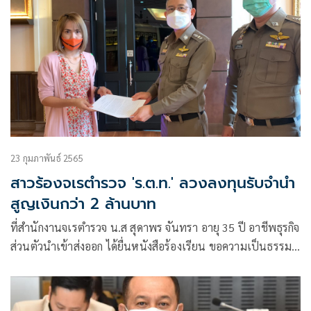
23 กุมภาพันธ์ 2565
สาวร้องจเรตำรวจ 'ร.ต.ท.' ลวงลงทุนรับจำนำ
สูญเงินกว่า 2 ล้านบาท
ที่สำนักงานจเรตำรวจ น.ส สุดาพร จันทรา อายุ 35 ปี อาชีพธุรกิจ
ส่วนตัวนำเข้าส่งออก ได้ยื่นหนังสือร้องเรียน ขอความเป็นธรรม
กับ พล.ต.อ.วิสนุ ปราสาททองโอสถ จเรตำรวจแห่งชาติ หลังทำ
ธุรกิจรับจำนำสิ่งของกับตำรวจยศ “ร.ต.ท.” สูญเงินกว่า 2 ล้าน
โดยมี พ.ต.อ เขมชาติ หิรัญโต รอง ผบก จเรตำรวจ3