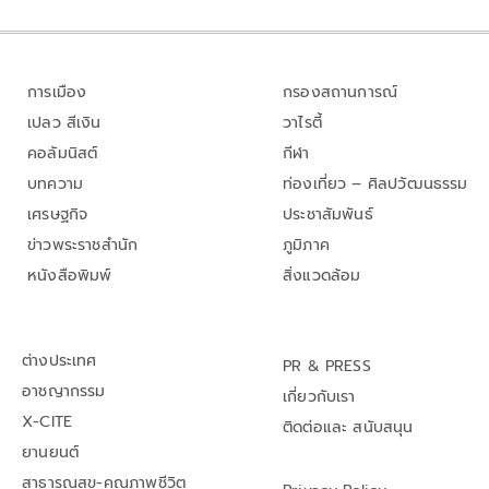
การเมือง
กรองสถานการณ์
เปลว สีเงิน
วาไรตี้
คอลัมนิสต์
กีฬา
บทความ
ท่องเที่ยว – ศิลปวัฒนธรรม
เศรษฐกิจ
ประชาสัมพันธ์
ข่าวพระราชสำนัก
ภูมิภาค
หนังสือพิมพ์
สิ่งแวดล้อม
ต่างประเทศ
PR & PRESS
อาชญากรรม
เกี่ยวกับเรา
X-CITE
ติดต่อและ สนับสนุน
ยานยนต์
สาธารณสุข-คุณภาพชีวิต