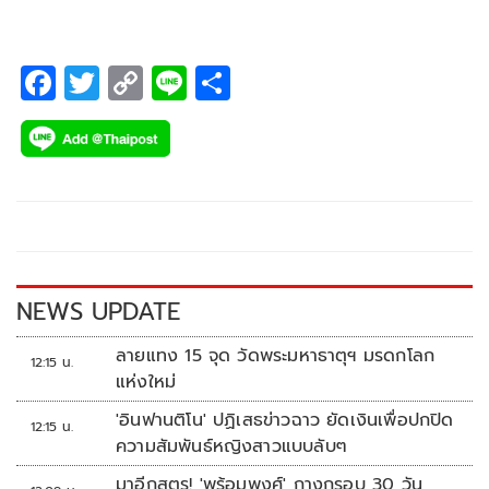
F
T
C
Li
S
ac
wi
o
n
h
e
tt
p
e
ar
b
er
y
e
o
Li
o
n
k
k
NEWS UPDATE
ลายแทง 15 จุด วัดพระมหาธาตุฯ มรดกโลก
12:15 น.
แห่งใหม่
'อินฟานติโน' ปฏิเสธข่าวฉาว ยัดเงินเพื่อปกปิด
12:15 น.
ความสัมพันธ์หญิงสาวแบบลับๆ
มาอีกสูตร! 'พร้อมพงศ์' กางกรอบ 30 วัน