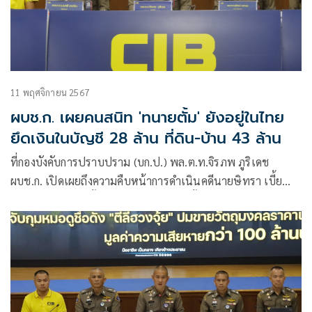
11 พฤศจิกายน 2567
ผบช.ก. เผยคนสนิท 'ทนายตั้ม' ยังอยู่ในไทย
ยึดเงินในบัญชี 28 ล้าน ที่ดิน-บ้าน 43 ล้าน
ที่กองบังคับการปราบปราม (บก.ป.) พล.ต.ท.จิรภพ ภูริเดช
ผบช.ก. เปิดเผยถึงความคืบหน้าการดำเนินคดีนายษิทรา เบี้ย
บังเกิด หรือทนายตั้ม ว่า มีการดำเนินคดีทั้งหมด 4 คดี เงิน 71
ล้านบาท, คริปโต 39 ล้านบาท, รถเบนซ์ และ ค่าออกแบบ
โรงแรม