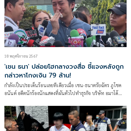
18 พฤศจิกายน 2567
'เชน ธนา' ปล่อยโฮกลางวงสื่อ ชี้แจงหลังถูก
กล่าวหาโกงเงิน 79 ล้าน!
กำลังเป็นประเด็นร้อนเลยทีเดียวเมื่อ เชน-ธนาตรัยฉัตร ภูโชค
อนันต์ อดีตนักร้องนักแสดงที่ผันตัวไปทำธุรกิจ บริษัท อมาโด้
กรุ๊ป จำกัด ถูกกล่าวหาว่าโกงเงินค่าสินค้ามากถึง 79 ล้านบาท
ล่าสุดเจ้าตัวพร้อมภรรยา เจมส์ กาลย์กัลยา และทนายความ ได้
หอบหลักฐานเข้าพบพนักงานสอบสวนตามหมายเรียก ในช่วง
บ่ายของวันนี้ (จันทร์ที่ 18 พฤศจิกายน 2567) ที่กองบังคับการ