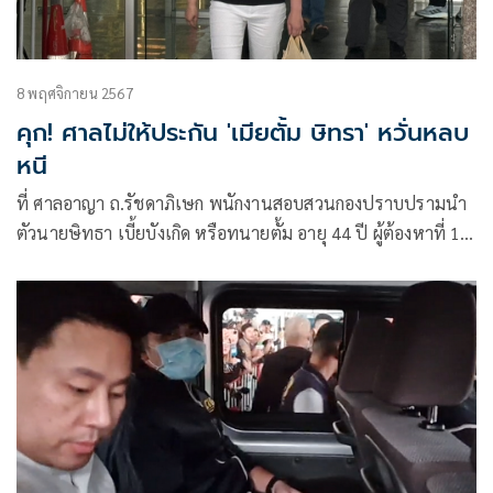
8 พฤศจิกายน 2567
คุก! ศาลไม่ให้ประกัน 'เมียตั้ม ษิทรา' หวั่นหลบ
หนี
ที่ ศาลอาญา ถ.รัชดาภิเษก พนักงานสอบสวนกองปราบปรามนำ
ตัวนายษิทธา เบี้ยบังเกิด หรือทนายตั้ม อายุ 44 ปี ผู้ต้องหาที่ 1
ข้อหา ฉ้