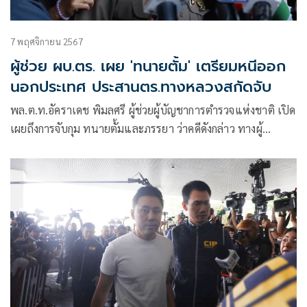
7 พฤศจิกายน 2567
ผู้ช่วย ผบ.ตร. เผย 'ทนายตั้ม' เตรียมหนีออก
นอกประเทศ ประสานตร.ทางหลวงสกัดจับ
พล.ต.ท.อัคราเดช พิมลศรี ผู้ช่วยผู้บัญชาการตำรวจแห่งชาติ เปิด
เผยถึงการจับกุม ทนายตั้มและภรรยา ว่าคดีดังกล่าว ทางผู้
บัญชาการตำรวจแห่งชาติกำชับให้ตนเข้ามาดูแล