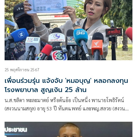
25 พฤศจิกายน 2567
เพื่อนร่วมรุ่น แจ้งจับ 'หมอบุญ' หลอกลงทุน
โรงพยาบาล สูญเงิน 25 ล้าน
น.ส.ชลิดา พะละมาตย์ หรือต้นอ้อ เป็นหนึ่ง พานายโพธิรัตน์
(สงวนนามสกุล) อายุ 53 ปี ทันตแพทย์ และพญ.สลวย (สงวน
นามสกุล) อายุ 86 ปี คุณแม่ภรรยาและเป็นเพื่อนร่วมรุ่นของ
นายแพทย์บุญ วนาสิน หรือหมอบุญอายุ 86 ปี เข้าพบพนักงาน
สอบสวนบก.ปอศ.