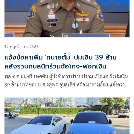
12 พฤศจิกายน 2567
แจ้งข้อหาเพิ่ม 'ทนายตั้ม' ปมเงิน 39 ล้าน
หลังรวบคนสนิทร่วมฉ้อโกง-ฟอกเงิน
พล.ต.ต.มนตรี เทศขัน ผู้บังคับการปราบปราม เปิดเผยถึงปมเงิน
39 ล้านบาทของ น.ส.จตุพร อุบลเลิศ หรือ มาดามอ้อย แจ้งความ
ดำเนินคดี ว่า ด้านตำรวจไม่ได้นิ่งนอนใจสืบสวนรวบรวมพยาน
หลักฐาน โดยวันที่ 11 พ.ย. 67