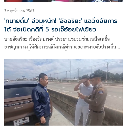
7 พฤศจิกายน 2567
'ทนายตั้ม' อ่วมหนัก! 'อัจฉริยะ' แฉวิ่งอัยการ
ได้ จ่อเปิดคดีที่ 5 รอเจ๊อ้อยไฟเขียว
นายอัจฉริยะ เรืองรัตนพงศ์ ประธานชมรมช่วยเหลือเหยื่อ
อาชญากรรม ให้สัมภาษณ์ถึงกรณีตำรวจออกหมายจับประเด็นที่
นายษิทรา เบี้ยบังเกิด หรือทนายตั้ม หลอกลวงนางจตุพร อุบล
เลิศ หรือเจ๊อ้อย