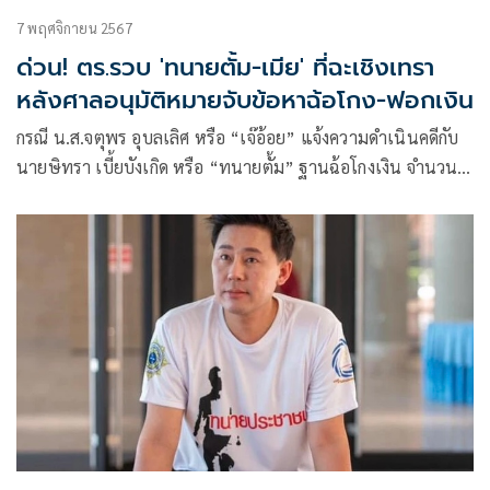
7 พฤศจิกายน 2567
ด่วน! ตร.รวบ 'ทนายตั้ม-เมีย' ที่ฉะเชิงเทรา
หลังศาลอนุมัติหมายจับข้อหาฉ้อโกง-ฟอกเงิน
กรณี น.ส.จตุพร อุบลเลิศ หรือ “เจ๊อ้อย” แจ้งความดำเนินคดีกับ
นายษิทรา เบี้ยบังเกิด หรือ “ทนายตั้ม” ฐานฉ้อโกงเงิน จำนวน
71 ล้านบาท ซึ่งพนักงานสอบสวนได้เรียกสอบปากคำเจ๊อ้อย
หลายครั้งหลังพบเส้นทางการเงินอีก จำนวน 39 ล้านบาท ที่
ทนายตั้มอ้างว่าเงินจำนวนดังกล่าว