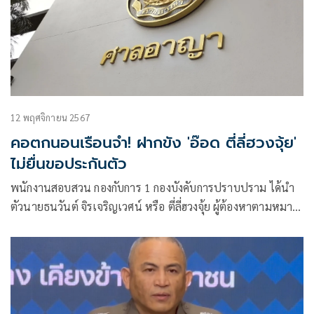
12 พฤศจิกายน 2567
คอตกนอนเรือนจำ! ฝากขัง 'อ๊อด ตี่ลี่ฮวงจุ้ย'
ไม่ยื่นขอประกันตัว
พนักงานสอบสวน กองกับการ 1 กองบังคับการปราบปราม ได้นำ
ตัวนายธนวันต์ จิรเจริญเวศน์ หรือ ตี่ลี่ฮวงจุ้ย ผู้ต้องหาตามหมาย
จับศาลอาญาที่ 5404/2567