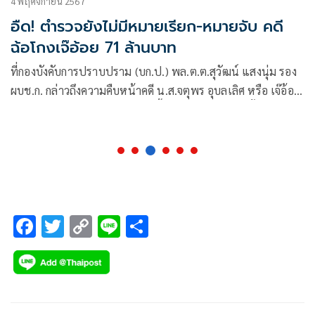
4 พฤศจิกายน 2567
อืด! ตำรวจยังไม่มีหมายเรียก-หมายจับ คดี
ฉ้อโกงเจ๊อ้อย 71 ล้านบาท
ที่กองบังคับการปราบปราม (บก.ป.) พล.ต.ต.สุวัฒน์ แสงนุ่ม รอง
ผบช.ก. กล่าวถึงความคืบหน้าคดี น.ส.จตุพร อุบลเลิศ หรือ เจ๊อ้อย
แจ้งความดำเนินคดีนายษิทรา เบี้ยบังเกิด หรือทนายตั้ม ฉ้อโกง
เงิน 71 ล้านบาทว่า
F
T
C
Li
S
ac
wi
o
n
h
e
tt
p
e
ar
b
er
y
e