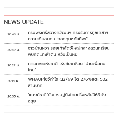
o
Li
o
n
k
k
NEWS UPDATE
กรมพระศรีสวางควัฒนฯ ทรงรับการทูลเกล้าฯ
20:48 น.
ถวายเงินสมทบ 'กองทุนหทัยทิพย์'
ชาวบ้านผวา รอยเท้าสัตว์ใหญ่กลางสวนทุเรียน
20:39 น.
พบกัดแทะลำต้น หวั่นเป็นหมี
การเคหะแห่งชาติ เร่งขับเคลื่อน ‘บ้านเพื่อคน
20:27 น.
ไทย’
WHAUPโชว์กำไร Q2/69 โต 276%แตะ 532
20:14 น.
ล้านบาท
‘แบงก์ชาติ’ยันเศรษฐกิจไทยครึ่งหลังปี69ยัง
20:05 น.
ฉลุย