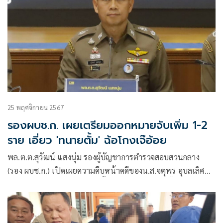
25 พฤศจิกายน 2567
รองผบช.ก. เผยเตรียมออกหมายจับเพิ่ม 1-2
ราย เอี่ยว 'ทนายตั้ม' ฉ้อโกงเจ๊อ้อย
พล.ต.ต.สุวัฒน์ แสงนุ่ม รองผู้บัญชาการตำรวจสอบสวนกลาง
(รอง ผบช.ก.) เปิดเผยความคืบหน้าคดีของน.ส.จตุพร อุบลเลิศ
หรือ เจ๊อ้อย ที่ถูกนายษิทรา เบี้ยบังเกิด หรือ ทนายตั้ม ฉ้อโกง
โดยระบุว่า ขณะนี้ยังไม่มีรายงานจากพนักงานสอบสวนเกี่ยวกับ
การแจ้งข้อกล่าวหาเพิ่มเติมต่อทนายตั้มในกรณีเงิน 39 ล้านบาท