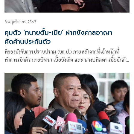
8 พฤศจิกายน 2567
คุมตัว 'ทนายตั้ม-เมีย' ฝากขังศาลอาญา
คัดค้านประกันตัว
ที่กองบังคับการปราบปราม (บก.ป.) ภายหลังจากที่เจ้าหน้าที่
ทำการเบิกตัว นายษิทรา เบี้ยบังเกิด และ นางปทิตตา เบี้ยบังเกิด
ภรรยาของนายษิทรา มาสอบปากคำเพิ่มเติมเมื่อช่วงเช้า กระทั่ง
เวลา 13.30 น.พนักงานสอบสวน ได้นำตัว ทนายษิทรา พร้อม
ภรรยา ไปฝากขังที่ศาลอาญา ถนนรัชดา