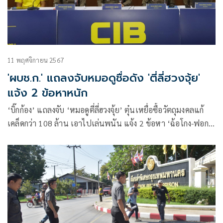
11 พฤศจิกายน 2567
'ผบช.ก.' แถลงจับหมอดูชื่อดัง 'ตี่ลี่ฮวงจุ้ย'
แจ้ง 2 ข้อหาหนัก
‘บิ๊กก้อง’ แถลงจับ ‘หมอดูตี่ลี่ฮวงจุ้ย’ ตุ๋นเหยื่อซื้อวัตถุมงคลแก้
เคล็ดกว่า 108 ล้าน เอาไปเล่นพนัน แจ้ง 2 ข้อหา ‘ฉ้อโกง-ฟอก
เงิน’ พร้อมยึดรถหรู 2 คัน