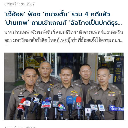
6 พฤศจิกายน 2567
‘เจ๊อ้อย’ ฟ้อง ‘ทนายตั้ม’ รวม 4 คดีแล้ว
‘ปานเทพ’ ถามเข้าเกณฑ์ ‘ฉ้อโกงเป็นปกติธุระ-
ฟอกเงิน’ หรือยัง
นายปานเทพ พัวพงษ์พันธ์ คณบดีวิทยาลัยการแพทย์แผนตะวัน
ออก มหาวิทยาลัยรังสิต โพสต์เฟซบุ๊กว่าพี่อ้อยแจ้งได้ความทนาย
ตั้มและพวกเพิ่มอีก 1 คดี คือคดีจ้างออ