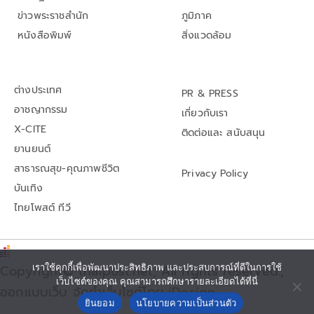
ข่าวพระราชสำนัก
ภูมิภาค
หนังสือพิมพ์
สิ่งแวดล้อม
ต่างประเทศ
PR & PRESS
อาชญากรรม
เกี่ยวกับเรา
X-CITE
ติดต่อและ สนับสนุน
ยานยนต์
สาธารณสุข-คุณภาพชีวิต
Privacy Policy
บันเทิง
ไทยโพสต์ ทีวี
Copyright© thaipost.net, All rights reserved.,
เราใช้คุกกี้เพื่อพัฒนาประสิทธิภาพ และประสบการณ์ที่ดีในการใช้
เว็บไซต์ของคุณ คุณสามารถศึกษารายละเอียดได้ที่นี่
ออกแบบเว็บ จัดทำเว็บไซต์โดย iDesign
ยินยอม
นโยบายความเป็นส่วนตัว