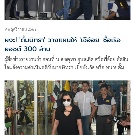
9 พฤศจิกายน 2567
ผงะ! 'ตั้มษิทรา' วางแผนให้ 'เจ๊อ้อย' ซื้อเรือ
ยอชต์ 300 ล้าน
ผู้สื่อข่าวรายงานว่า ก่อนที่ น.ส.จตุพร อุบลเลิศ หรือพี่อ้อย ตัดสิน
ใจแจ้งความดำเนินคดีกับนายษิทรา เบี้ยบังเกิด หรือ ทนายตั้ม
ฉ้อโกงเงินจำนวน 71 ล้านบา