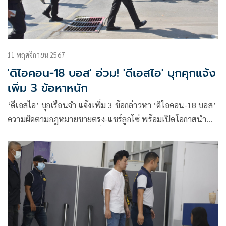
11 พฤศจิกายน 2567
'ดิไอคอน-18 บอส' อ่วม! 'ดีเอสไอ' บุกคุกแจ้ง
เพิ่ม 3 ข้อหาหนัก
‘ดีเอสไอ’ บุกเรือนจำ แจ้งเพิ่ม 3 ข้อกล่าวหา ‘ดิไอคอน-18 บอส’
ความผิดตามกฎหมายขายตรง-แชร์ลูกโซ่ พร้อมเปิดโอกาสนำ
หลักฐานมาแจงความบริสุทธิ์ได้