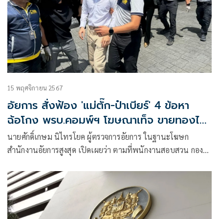
ปราบปราม
15 พฤศจิกายน 2567
อัยการ สั่งฟ้อง 'แม่ตั๊ก-ป๋าเบียร์' 4 ข้อหา
ฉ้อโกง พรบ.คอมพ์ฯ โฆษณาเท็จ ขายทองไม่
ได้มาตรฐาน
นายศักดิ์เกษม นิไทรโยค ผู้ตรวจการอัยการ ในฐานะโฆษก
สำนักงานอัยการสูงสุด เปิดเผยว่า ตามที่พนักงานสอบสวน กอง
บังคับการปราบปรามการกระทำความผิดเกี่ยวกับการคุ้มครองผู้
บริโภค (บก.ปคบ.)