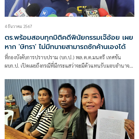
4 ธันวาคม 2567
ตร.พร้อมสอบทุกมิติคดีพินัยกรรมเจ๊อ้อย เผย
หาก 'ษิทรา' ไม่มีทนายสามารถซักค้านเองได้
ที่กองบังคับการปราบปราม (บก.ป.) พล.ต.ต.มนตรี เทศขัน
ผบก.ป. เปิดเผยถึงกรณีที่มีกระแสว่าจะมีตัวแทนรับมอบอำนาจ
จาก น.ส.จตุ