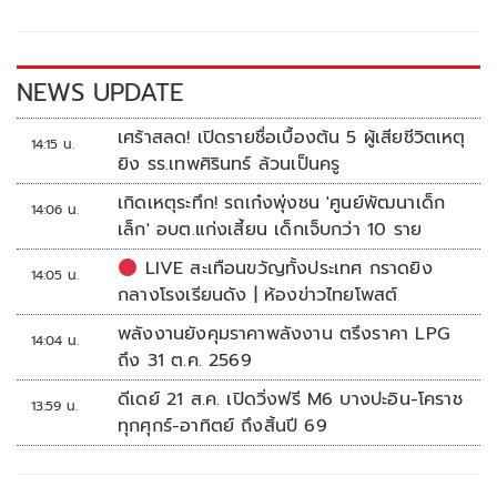
o
Li
o
n
k
k
NEWS UPDATE
เศร้าสลด! เปิดรายชื่อเบื้องต้น 5 ผู้เสียชีวิตเหตุ
14:15 น.
ยิง รร.เทพศิรินทร์ ล้วนเป็นครู
เกิดเหตุระทึก! รถเก๋งพุ่งชน 'ศูนย์พัฒนาเด็ก
14:06 น.
เล็ก' อบต.แก่งเสี้ยน เด็กเจ็บกว่า 10 ราย
LIVE สะเทือนขวัญทั้งประเทศ กราดยิง
14:05 น.
กลางโรงเรียนดัง | ห้องข่าวไทยโพสต์
พลังงานยังคุมราคาพลังงาน ตรึงราคา LPG
14:04 น.
ถึง 31 ต.ค. 2569
ดีเดย์ 21 ส.ค. เปิดวิ่งฟรี M6 บางปะอิน-โคราช
13:59 น.
ทุกศุกร์-อาทิตย์ ถึงสิ้นปี 69