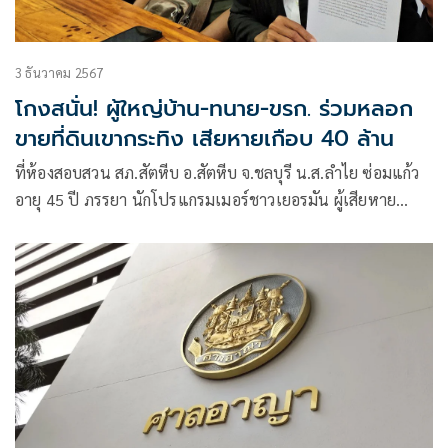
3 ธันวาคม 2567
โกงสนั่น! ผู้ใหญ่บ้าน-ทนาย-ขรก. ร่วมหลอก
ขายที่ดินเขากระทิง เสียหายเกือบ 40 ล้าน
ที่ห้องสอบสวน สภ.สัตหีบ อ.สัตหีบ จ.ชลบุรี น.ส.ลำไย ซ่อมแก้ว
อายุ 45 ปี ภรรยา นักโปรแกรมเมอร์ชาวเยอรมัน ผู้เสียหาย
พร้อมด้วย พ.ต.อ.พูนชัย ชูรัตน์ ทนายความ นายธเนศ ทวิภมร
กุลวงศ์ ทนายความ และครอบครัว ได้เปิดโต๊ะแถลงข่าวขอความ
เป็นธรรมต่อสื่อมวลชน