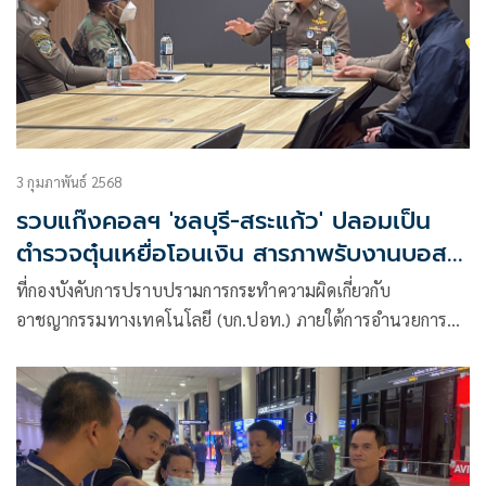
3 กุมภาพันธ์ 2568
รวบแก๊งคอลฯ 'ชลบุรี-สระแก้ว' ปลอมเป็น
ตำรวจตุ๋นเหยื่อโอนเงิน สารภาพรับงานบอส
ชาวจีน
ที่กองบังคับการปราบปรามการกระทำความผิดเกี่ยวกับ
อาชญากรรมทางเทคโนโลยี (บก.ปอท.) ภายใต้การอำนวยการ
ของ พล.ต.ท.จิรภพ ภูริเดช ผบช.ก.,.พล.ต.ต.อธิป พงษ์ศิวาภัย
ผบก.ปอท. พ.ต.อ.พรศักดิ์ เลารุจิราลัยพ.ต.อ.กฤษฎาพร ปาน
โปร่ง พ.ต.อ.วัชรพันธ์ ศิริพากย์ พ.ต.อ.เนติ วงษ์กุหลาบ