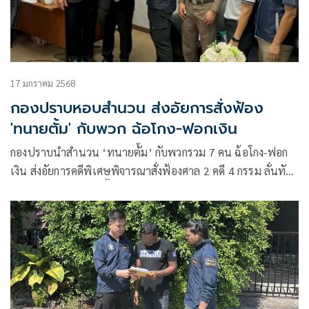
17 มกราคม 2568
กองปราบหอบสำนวน ส่งอัยการสั่งฟ้อง
'ทนายตั้ม' กับพวก ฉ้อโกง-ฟอกเงิน
กองปราบนำสำนวน ‘ทนายตั้ม’ กับพวกรวม 7 คน ฉ้อโกง-ฟอก
เงิน ส่งอัยการคดีพิเศษพิจารณาสั่งฟ้องศาล 2 คดี 4 กรรม ลั่นทัน
กรอบฝากขัง 30 ม.ค.นี้ ส่วนคดีนอกราชพิจารณาส่งอัยการสูงสุด
ฟัน