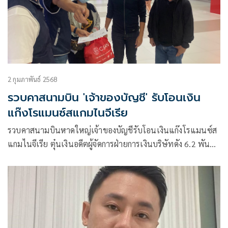
2 กุมภาพันธ์ 2568
รวบคาสนามบิน 'เจ้าของบัญชี' รับโอนเงิน
แก๊งโรแมนซ์สแกมไนจีเรีย
รวบคาสนามบินหาดใหญ่เจ้าของบัญชีรับโอนเงินแก๊งโรแมนซ์ส
แกมไนจีเรีย ตุ๋นเงินอดีตผู้จัดการฝ่ายการเงินบริษัทดัง 6.2 พัน
ล้านบาท