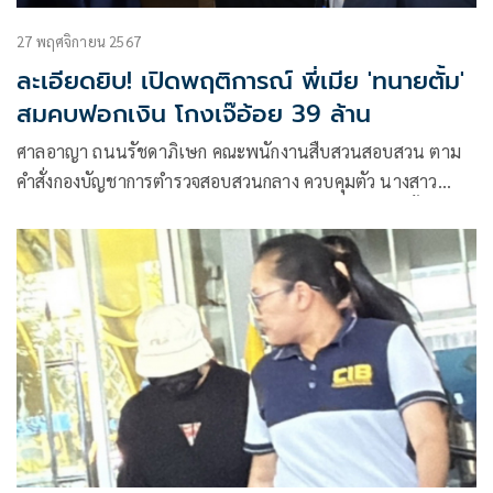
27 พฤศจิกายน 2567
ละเอียดยิบ! เปิดพฤติการณ์ พี่เมีย 'ทนายตั้ม'
สมคบฟอกเงิน โกงเจ๊อ้อย 39 ล้าน
ศาลอาญา ถนนรัชดาภิเษก คณะพนักงานสืบสวนสอบสวน ตาม
คำสั่งกองบัญชาการตำรวจสอบสวนกลาง ควบคุมตัว นางสาว
ปิณฑิรา หรือดาวการวัลย์ อายุ 43 ปี พี่สาวภรรยาทนายตั้ม ผู้
ต้องหาตามหมายจับศาลอาญาที่ ในความผิดฐาน “ร่วมกันกัน
ฟอกเงิน