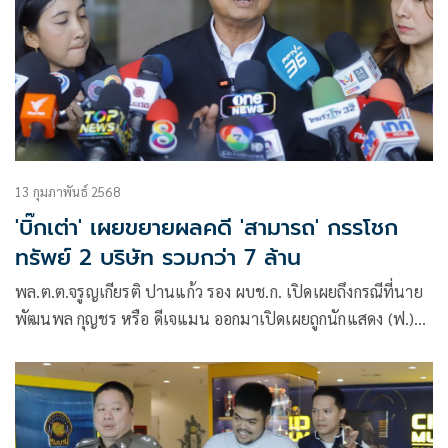
13 กุมภาพันธ์ 2568
'บิ๊กเต่า' เผยขยายผลคดี 'สามารถ' กรรโชก
ทรัพย์ 2 บริษัท รวมกว่า 7 ล้าน
พล.ต.ต.จรูญเกียรติ ปานแก้ว รอง ผบช.ก. เปิดเผยถึงกรณีที่นาย
พัฒนพล กุญชร หรือ ดีเจแมน ออกมาเปิดเผยถูกนักแสดง (ฟ.)
เรียกรับเงิน 14 ล้าน ช่วยเหลือ