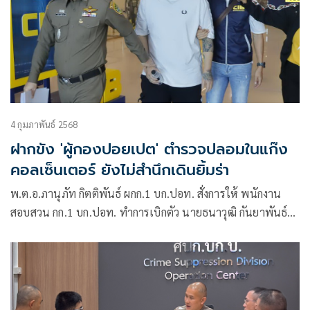
4 กุมภาพันธ์ 2568
ฝากขัง 'ผู้กองปอยเปต' ตำรวจปลอมในแก๊ง
คอลเซ็นเตอร์ ยังไม่สำนึกเดินยิ้มร่า
พ.ต.อ.ภานุภัท กิตติพันธ์ ผกก.1 บก.ปอท. สั่งการให้ พนักงาน
สอบสวน กก.1 บก.ปอท. ทำการเบิกตัว นายธนาวุฒิ กันยาพันธ์
อายุ 28 ปี ผู้ต้องหาตามหมายจับศาลอาญากรุงเทพ