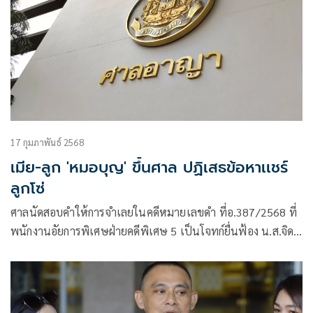
17 กุมภาพันธ์ 2568
เมีย-ลูก 'หมอบุญ' ขึ้นศาล ปฏิเสธข้อหาเเชร์
ลูกโซ่
ศาลนัดสอบคำให้การจำเลยในคดีหมายเลขดำ ที่อ.387/2568 ที่
พนักงานอัยการพิเศษฝ่ายคดีพิเศษ 5 เป็นโจทก์ยื่นฟ้อง น.ส.จิดา
ภา พุ่มพุฒ , น.ส.ศิวิมล จาดเมือง , นางจารุวรรณ วนาสิน ภรรยา
หมอบุญ