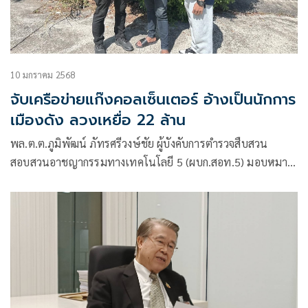
10 มกราคม 2568
จับเครือข่ายแก๊งคอลเซ็นเตอร์ อ้างเป็นนักการ
เมืองดัง ลวงเหยื่อ 22 ล้าน
พล.ต.ต.ภูมิพัฒน์ ภัทรศรีวงษ์ชัย ผู้บังคับการตำรวจสืบสวน
สอบสวนอาชญากรรมทางเทคโนโลยี 5 (ผบก.สอท.5) มอบหมาย
ให้ พ.ต.อ.กฤษดา มานะวงศ์สกุล ผกก.1 บก.สอท.5 สืบสวนจับกุมผู้
ต้องหาที่กระทำผิดเกี่ยวกับอาชญากรรมออนไลน์