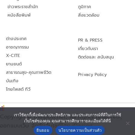
ข่าวพระราชสำนัก
ภูมิภาค
หนังสือพิมพ์
สิ่งแวดล้อม
ต่างประเทศ
PR & PRESS
อาชญากรรม
เกี่ยวกับเรา
X-CITE
ติดต่อและ สนับสนุน
ยานยนต์
สาธารณสุข-คุณภาพชีวิต
Privacy Policy
บันเทิง
ไทยโพสต์ ทีวี
Copyright© thaipost.net, All rights reserved.,
เราใช้คุกกี้เพื่อพัฒนาประสิทธิภาพ และประสบการณ์ที่ดีในการใช้
เว็บไซต์ของคุณ คุณสามารถศึกษารายละเอียดได้ที่นี่
ออกแบบเว็บ จัดทำเว็บไซต์โดย iDesign
ยินยอม
นโยบายความเป็นส่วนตัว