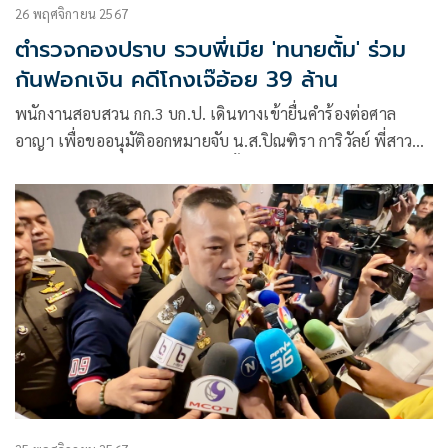
26 พฤศจิกายน 2567
ตำรวจกองปราบ รวบพี่เมีย 'ทนายตั้ม' ร่วม
กันฟอกเงิน คดีโกงเจ๊อ้อย 39 ล้าน
พนักงานสอบสวน กก.3 บก.ป. เดินทางเข้ายื่นคำร้องต่อศาล
อาญา เพื่อขออนุมัติออกหมายจับ น.ส.ปิณฑิรา การิวัลย์ พี่สาว
ภรรยาของนายษิทรา หรือ ทนายตั้ม ในความผิดฐาน “ร่วมกัน
ฟอกเงิน และ สมคบตั้งแต่สองคนขึ้นไปเพื่อฟอกเงิน”