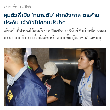
27 พฤศจิกายน 2567
คุมตัวพี่เมีย 'ทนายตั้ม' ฝากขังศาล ตร.ค้าน
ประกัน เจ้าตัวไม่ยอมปริปาก
เจ้าหน้าที่ตำรวจได้คุมตัว น.ส.ปิณฑิรา การิวัลย์ ซึ่งเป็นพี่สาวของ
ภรรยานายษิทรา เบี้ยบังเกิด หรือทนายตั้ม ผู้ต้องหาตามหมาย
จับศาลอาญาข้อหา “ร่วมกันฟอกเงินและสมคบตั้งแต่สองคนขึ้น
ไปเพื่อฟอกเงิน” ในคดีเงิน 39 ล้านบาทของ