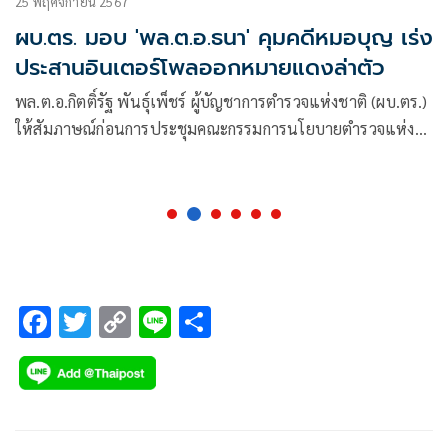
25 พฤศจิกายน 2567
ผบ.ตร. มอบ 'พล.ต.อ.ธนา' คุมคดีหมอบุญ เร่ง
ประสานอินเตอร์โพลออกหมายแดงล่าตัว
พล.ต.อ.กิตติ์รัฐ พันธุ์เพ็ชร์ ผู้บัญชาการตำรวจแห่งชาติ (ผบ.ตร.)
ให้สัมภาษณ์ก่อนการประชุมคณะกรรมการนโยบายตำรวจแห่ง
ชาติ (ก.ต.ช.) ที่มีนายภูมิธรรม เวชยชัย รองนายกรัฐมนตรีและ
รัฐมนตรีว่าการกระทรวงกลาโหม เป็นประธาน
F
T
C
Li
S
ac
wi
o
n
h
e
tt
p
e
ar
b
er
y
e