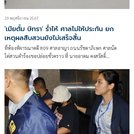
29 พฤศจิกายน 2567
'เมียตั้ม ษิทรา' ร่ำไห้ ศาลไม่ให้ประกัน ยก
เหตุผลสืบสวนยังไม่เสร็จสิ้น
ที่ห้องพิจารณาคดี 809 ศาลอาญา ถนนรัชดาภิเษก ศาลนัด
ไต่สวนคำร้องขอปล่อยชั่วคราว ที่ นายอาคม คงสวัสดิ์
ทนายความของนางปทิตตา