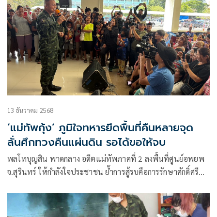
13 ธันวาคม 2568
‘แม่ทัพกุ้ง’ ภูมิใจทหารยึดพื้นที่คืนหลายจุด
ลั่นศึกทวงคืนแผ่นดิน รอได้ขอให้จบ
พลโทบุญสิน พาดกลาง อดีตแม่ทัพภาคที่ 2 ลงพื้นที่ศูนย์อพยพ
จ.สุรินทร์ ให้กำลังใจประชาชน ย้ำการสู้รบคือการรักษาศักดิ์ศรี
ประเทศ ไม่ใช่การรุกรานใคร เผยภูมิใจทหาร