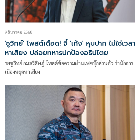
9 ธันวาคม 2568
'ชูวิทย์' โพสต์เดือด! จี้ 'เท้ง' หุบปาก ไม่ใช่เวลา
หาเสียง ปล่อยทหารปกป้องอธิปไตย
ายชูวิทย์ กมลวิศิษฎ์ โพสต์ข้อความผ่านเฟซบุ๊กส่วนตัว ว่านักการ
เมืองหยุดหาเสียง