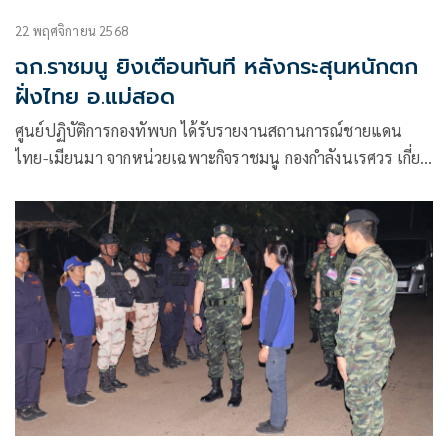
22 พฤศจิกายน 2568
ฉก.ราชมนู ยิงเตือนทันที หลังกระสุนหนักตก
ฝั่งไทย อ.แม่สอด
ศูนย์ปฏิบัติการกองทัพบก ได้รับรายงานสถานการณ์ชายแดน
ไทย-เมียนมา จากหน่วยเฉพาะกิจราชมนู กองกำลังนเรศวร เกี่ยว
กับเหตุการณ์ปะทะกันระหว่างทหารเมียนมากับกลุ่มต่อต้าน
รัฐบาลเมียนมา ในพื้นที่อำเภอเมียว