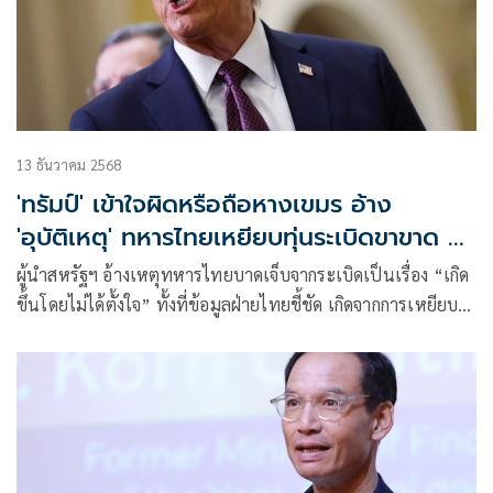
13 ธันวาคม 2568
'ทรัมป์' เข้าใจผิดหรือถือหางเขมร อ้าง
'อุบัติเหตุ' ทหารไทยเหยียบทุ่นระเบิดขาขาด 7
นาย!
ผู้นำสหรัฐฯ อ้างเหตุทหารไทยบาดเจ็บจากระเบิดเป็นเรื่อง “เกิด
ขึ้นโดยไม่ได้ตั้งใจ” ทั้งที่ข้อมูลฝ่ายไทยชี้ชัด เกิดจากการเหยียบ
ทุ่นระเบิดที่ถูกฝังใหม่ ส่งผลให้ทหารไทย สูญเสียขาแล้วอย่าง
น้อย 7 นาย ตั้งแต่กรกฎาคมถึงพฤศจิกายน 2568