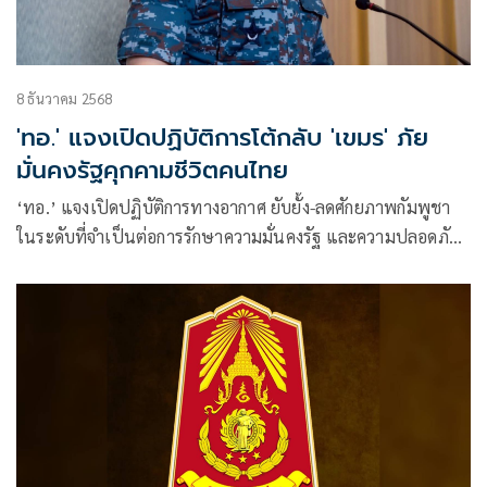
8 ธันวาคม 2568
'ทอ.' แจงเปิดปฏิบัติการโต้กลับ 'เขมร' ภัย
มั่นคงรัฐคุกคามชีวิตคนไทย
‘ทอ.’ แจงเปิดปฏิบัติการทางอากาศ ยับยั้ง-ลดศักยภาพกัมพูชา
ในระดับที่จำเป็นต่อการรักษาความมั่นคงรัฐ และความปลอดภัย
ของประชาชนไทย ภายใต้หลักปฏิบัติด้านความมั่นคง-กฎหมาย
ระหว่างประเทศ