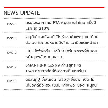
o
n
k
k
NEWS UPDATE
กรมเจรจาฯ เผย FTA หนุนการค้าไทย ครึ่งปี
10:56 น.
แรก โต 21.8%
'อนุทิน' แจงโพสต์ 'วิ่งหัวชนกำแพง' แค่เตือน
10:53 น.
ตัวเอง ไม่ตอบหมายถึงใคร เอามือแตะหน้าผา
กบอก 'หัวโน'
QTC โชว์ฟอร์ม Q2/69 เทิร์นอะราวด์ลั่นเดิน
10:45 น.
หน้าลุยพลังงานสะอาด
SMART เผย Q2/69 กำไรสุทธิ โต
10:34 น.
124%อานิสงส์อีอีซี-ดาต้าเซ็นเตอร์บูม
ดร.ณัฏฐ์ ชี้เส้นเงิน ‘พริษฐ์-ยิ่งชีพ’ เปิด ไม่
10:29 น.
เกี่ยวคดีฮั้ว สว. ไขนัย ‘กำแพง’ ของ ‘อนุทิน’