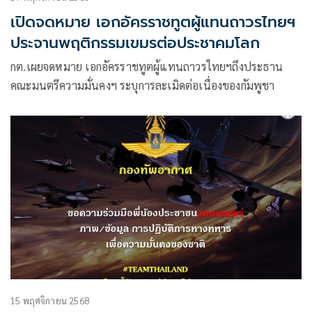
เปิดจดหมาย เอกอัครราชทูตผู้แทนถาวรไทยฯ
ประจานพฤติกรรมเขมรต่อประชาคมโลก
กต.เผยจดหมาย เอกอัครราชทูตผู้แทนถาวรไทยฯถึงประธาน
คณะมนตรีความมั่นคงฯ ระบุการละเมิดต่อเนื่องของกัมพูชา
15 พฤศจิกายน 2568