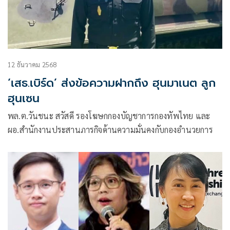
12 ธันวาคม 2568
‘เสธ.เบิร์ด’ ส่งข้อความฝากถึง ฮุนมาเนต ลูก
ฮุนเซน
พล.ต.วันชนะ สวัสดี รองโฆษกกองบัญชาการกองทัพไทย และ
ผอ.สำนักงานประสานภารกิจด้านความมั่นคงกับกองอำนวยการ