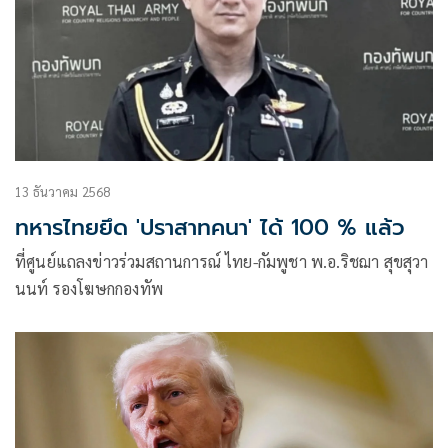
13 ธันวาคม 2568
ทหารไทยยึด 'ปราสาทคนา' ได้ 100 % แล้ว
ที่ศูนย์แถลงข่าวร่วมสถานการณ์ ไทย-กัมพูชา พ.อ.ริชฌา สุขสุวา
นนท์ รองโฆษกกองทัพ