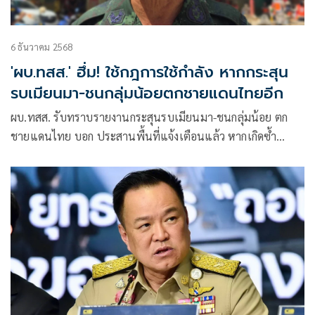
6 ธันวาคม 2568
'ผบ.ทสส.' ฮึ่ม! ใช้กฎการใช้กำลัง หากกระสุน
รบเมียนมา-ชนกลุ่มน้อยตกชายแดนไทยอีก
ผบ.ทสส. รับทราบรายงานกระสุนรบเมียนมา-ชนกลุ่มน้อย ตก
ชายแดนไทย บอก ประสานพื้นที่แจ้งเตือนแล้ว หากเกิดซ้ำ
เตรียมใช้กฎการใช้กำลัง พร้อมเตรียมสั่งอพยพ ปชช.จากที่เสี่ยง