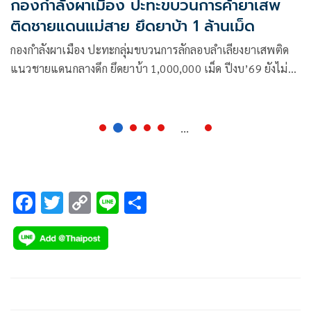
กองกำลังผาเมือง ปะทะขบวนการค้ายาเสพ
ติดชายแดนแม่สาย ยึดยาบ้า 1 ล้านเม็ด
กองกำลังผาเมือง ปะทะกลุ่มขบวนการลักลอบลำเลียงยาเสพติด
แนวชายแดนกลางดึก ยึดยาบ้า 1,000,000 เม็ด ปีงบ’69 ยังไม่ถึง
2 เดือนสกัดยาบ้ากว่า 40 ล้านเม็ดแล้ว
...
F
T
C
Li
S
ac
wi
o
n
h
e
tt
p
e
ar
b
er
y
e
o
Li