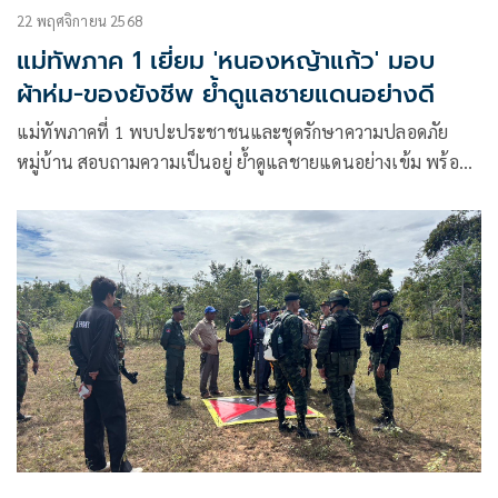
22 พฤศจิกายน 2568
แม่ทัพภาค 1 เยี่ยม 'หนองหญ้าแก้ว' มอบ
ผ้าห่ม-ของยังชีพ ย้ำดูแลชายแดนอย่างดี
แม่ทัพภาคที่ 1 พบปะประชาชนและชุดรักษาความปลอดภัย
หมู่บ้าน สอบถามความเป็นอยู่ ย้ำดูแลชายแดนอย่างเข้ม พร้อม
มอบผ้าห่มกันหน