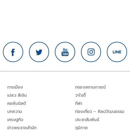
การเมือง
กรองสถานการณ์
เปลว สีเงิน
วาไรตี้
คอลัมนิสต์
กีฬา
บทความ
ท่องเที่ยว – ศิลปวัฒนธรรม
เศรษฐกิจ
ประชาสัมพันธ์
ข่าวพระราชสำนัก
ภูมิภาค