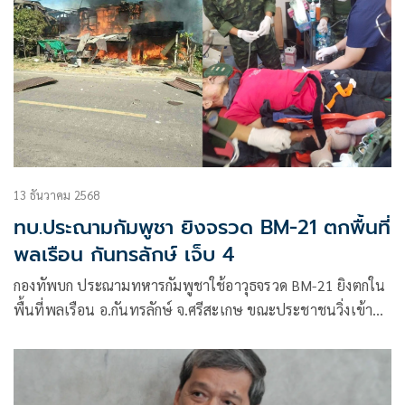
13 ธันวาคม 2568
ทบ.ประณามกัมพูชา ยิงจรวด BM-21 ตกพื้นที่
พลเรือน กันทรลักษ์ เจ็บ 4
กองทัพบก ประณามทหารกัมพูชาใช้อาวุธจรวด BM-21 ยิงตกใน
พื้นที่พลเรือน อ.กันทรลักษ์ จ.ศรีสะเกษ ขณะประชาชนวิ่งเข้า
หลบภัย ส่งผลให้มีผู้บาดเจ็บ 4 ราย สา