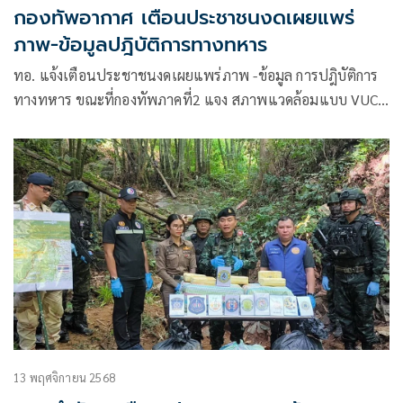
กองทัพอากาศ เตือนประชาชนงดเผยแพร่
ภาพ-ข้อมูลปฎิบัติการทางทหาร
ทอ. แจ้งเตือนประชาชนงดเผยแพร่ภาพ -ข้อมูล การปฎิบัติการ
ทางทหาร ขณะที่กองทัพภาคที่2 แจง สภาพแวดล้อมแบบ VUCA
ผันผวนไม่แน่นอน-ซับซ้อน-คลุมเคลือ แต่ขอให้มั่นใจทุก
สถานการณ์อยู่
13 พฤศจิกายน 2568