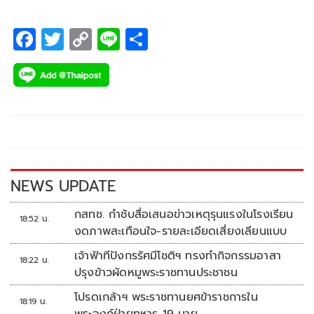
F
T
C
Li
S
ac
wi
o
n
h
e
tt
p
e
ar
b
er
y
e
o
Li
o
n
k
k
NEWS UPDATE
กสทช. กำชับสื่อเสนอข่าวเหตุรุนแรงในโรงเรียน
18:52 น.
งดภาพสะเทือนใจ-รายละเอียดเสี่ยงเลียนแบบ
เจ้าฟ้าทีปังกรรัศมีโชติฯ ทรงทำกิจกรรมอาสา
18:22 น.
ปรุงข้าวผัดหมูพระราชทานประชาชน
โปรดเกล้าฯ พระราชทานยศข้าราชการใน
18:19 น.