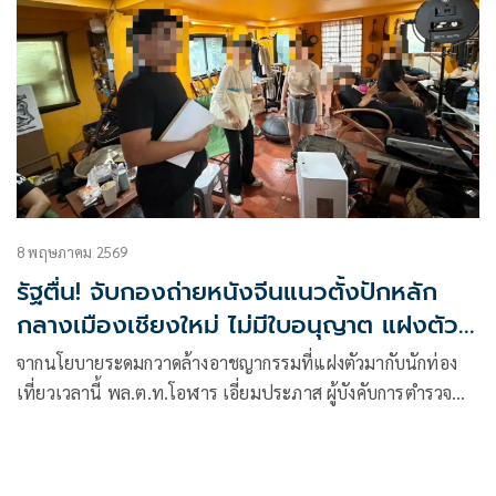
8 พฤษภาคม 2569
รัฐตื่น! จับกองถ่ายหนังจีนแนวตั้งปักหลัก
กลางเมืองเชียงใหม่ ไม่มีใบอนุญาต แฝงตัว
เป็นนักท่องเที่ยว
จากนโยบายระดมกวาดล้างอาชญากรรมที่แฝงตัวมากับนักท่อง
เที่ยวเวลานี้ พล.ต.ท.โอฬาร เอี่ยมประภาส ผู้บังคับการตำรวจ
ท่องเที่ยว 2 และ พ.ต.อ.พิษณุ เตรียมดี ผู้กำกับการ 2 กอง
บังคับการตำรวจท่องเที่ยว 2