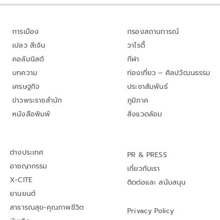
การเมือง
กรองสถานการณ์
เปลว สีเงิน
วาไรตี้
คอลัมนิสต์
กีฬา
บทความ
ท่องเที่ยว – ศิลปวัฒนธรรม
เศรษฐกิจ
ประชาสัมพันธ์
ข่าวพระราชสำนัก
ภูมิภาค
หนังสือพิมพ์
สิ่งแวดล้อม
ต่างประเทศ
PR & PRESS
อาชญากรรม
เกี่ยวกับเรา
X-CITE
ติดต่อและ สนับสนุน
ยานยนต์
สาธารณสุข-คุณภาพชีวิต
Privacy Policy