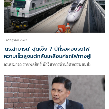
9 กรกฎาคม 2569
'ดร.สามารถ' สุดเซ็ง 7 ปีที่รอคอยรถไฟ
ความเร็วสูงแต่กลับเหลือแค่รถไฟทางคู่!
ดร.สามารถ ราชพลสิทธิ์ นักวิชาการด้านวิศวกรรมขนส่ง