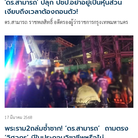
'ดร.สามารถ' ปลุก ปชป.อย่าอยู่เป็นหุ้นส่วน
เงียบถึงเวลาต้องถอนตัว!
ดร.สามารถ ราชพลสิทธิ์ อดีตรองผู้ว่าราชการกรุงเทพมหานคร
17 มีนาคม 2568
พระราม2ถล่มซ้ำซาก! ‘ดร.สามารถ’ ถามตรง
‘วิศวกร’ มีใบประกอบวิชาชีพหรือไม่