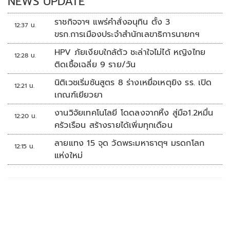
NEWS UPDATE
ราชกิจจาฯ แพร่คำสั่งอนุทิน ตั้ง 3
12:37 น.
ขรก.การเมืองประจำสำนักเลขาธิการนายกฯ
HPV ภัยเงียบใกล้ตัว ชะล่าใจไม่ได้ หญิงไทย
12:28 น.
ติดเชื้อเฉลี่ย 9 ราย/วัน
นิติเวชเริ่มชันสูตร 8 ร่างเหยื่อเหตุยิง รร. เปิด
12:21 น.
เกณฑ์เยียวยา
งานวิจัยเทคโนโลยี โดดลงจากหิ้ง สู่มือ1.2หมื่น
12:20 น.
ครัวเรือน สร้างรายได้เพิ่มทุกเดือน
ลายแทง 15 จุด วัดพระมหาธาตุฯ มรดกโลก
12:15 น.
แห่งใหม่