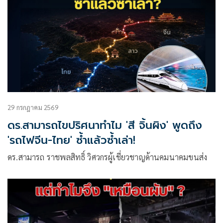
29 กรกฎาคม 2569
ดร.สามารถไขปริศนาทำไม 'สี จิ้นผิง' พูดถึง
'รถไฟจีน-ไทย' ซ้ำแล้วซ้ำเล่า!
ดร.สามารถ ราชพลสิทธิ์ วิศวกรผู้เชี่ยวชาญด้านคมนาคมขนส่ง