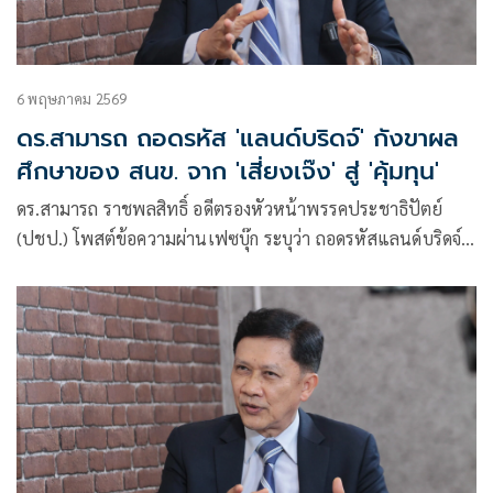
6 พฤษภาคม 2569
ดร.สามารถ ถอดรหัส 'แลนด์บริดจ์' กังขาผล
ศึกษาของ สนข. จาก 'เสี่ยงเจ๊ง' สู่ 'คุ้มทุน'
ดร.สามารถ ราชพลสิทธิ์ อดีตรองหัวหน้าพรรคประชาธิปัตย์
(ปชป.) โพสต์ข้อความผ่านเฟซบุ๊ก ระบุว่า ถอดรหัสแลนด์บริดจ์:
จาก “เสี่ยงเจ๊ง” สู่ “คุ้มทุน” ผลการศึกษาของสำนักงานนโยบาย
และแผนการขนส่งและจรา