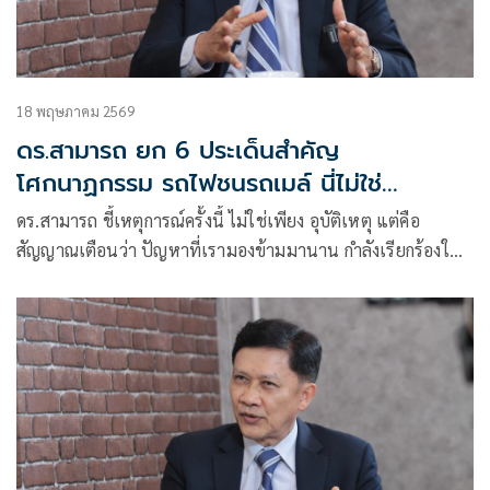
18 พฤษภาคม 2569
ดร.สามารถ ยก 6 ประเด็นสำคัญ
โศกนาฏกรรม รถไฟชนรถเมล์ นี่ไม่ใช่
เหตุสุดวิสัย
ดร.สามารถ ชี้เหตุการณ์ครั้งนี้ ไม่ใช่เพียง อุบัติเหตุ แต่คือ
สัญญาณเตือนว่า ปัญหาที่เรามองข้ามมานาน กำลังเรียกร้องให้
สังคมไทยเอาจริงเสียที