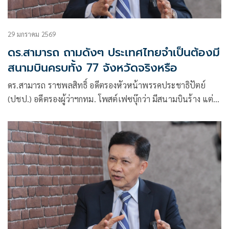
29 มกราคม 2569
ดร.สามารถ ถามดังๆ ประเทศไทยจำเป็นต้องมี
สนามบินครบทั้ง 77 จังหวัดจริงหรือ
ดร.สามารถ ราชพลสิทธิ์ อดีตรองหัวหน้าพรรคประชาธิปัตย์
(ปชป.) อดีตรองผู้ว่าฯกทม. โพสต์เฟซบุ๊กว่า มีสนามบินร้าง แต่
รัฐจะสร้างเพิ่ม…ทำไม? ในวันที่บางสนามบินแทบไม่มีเครื่องบิน
ขึ้น-ลง แต่หลายจังหวัดยังเรียกร้องให้รัฐ “สร้างสนามบินใหม่”