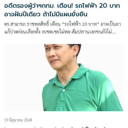
อดีตรองผู้ว่าฯกทม. เตือน! รถไฟฟ้า 20 บาท
อาจฝันปีเดียว ถ้าไม่มีแผนยั่งยืน
ดร.สามารถ ราชพลสิทธิ์ เตือน “รถไฟฟ้า 20 บาท” อาจเป็นยา
แก้ปวดก่อนเลือกตั้ง งบชดเชยไม่พอ-สัมปทานเอกชนยังไม่
เคลียร์ เสี่ยงหยุด
19 มิถุนายน 2568