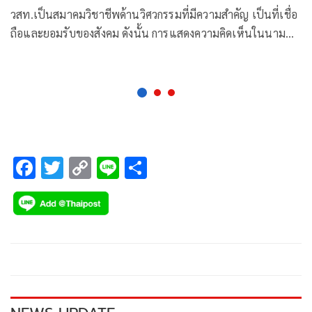
ความผิด
วสท.เป็นสมาคมวิชาชีพด้านวิศวกรรมที่มีความสำคัญ เป็นที่เชื่อ
ถือและยอมรับของสังคม ดังนั้น การแสดงความคิดเห็นในนาม
วสท. จะต้องใช้ความเป็นมืออาชีพ
F
T
C
Li
S
ac
wi
o
n
h
e
tt
p
e
ar
b
er
y
e
o
Li
o
n
k
k