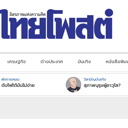
เศรษฐกิจ
ต่างประเทศ
บันเทิง
หนังสือพิม
ผักกาดหอม
วิสามัญบันเทิง
ดับไฟใต้มันไม่ง่าย
สุภาพบุรุษผู้อาวุโส?