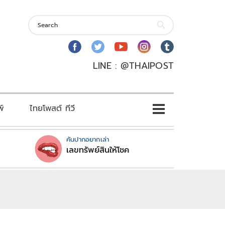
LINE : @THAIPOST
พ์
ไทยโพสต์ ทีวี
คันปากอยากเล่า
เลขทรัพย์สินให้โชค