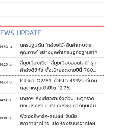
EWS UPDATE
นครปฐมดัน ‘กล้วยไม้-สินค้าเกษตร
14:30 น.
คุณภาพ’ สร้างมูลค่าเศรษฐกิจฐานราก
ตั้งเป้าเงินสะพัด 10 ล้านบาท
สี่มุมเมืองเปิด ‘สี่มุมเมืองออนไลน์’ รุก
14:25 น.
ค้าส่งดิจิทัล ตั้งเป้ายอดขายปีนี้ 760
ล้านบาท
KJLโชว์ Q2/69 กำไรโต 49%รับดีมาน
14:24 น.
ด์อุตฯหนุนเป้าปีโต 12.7%
นายกฯ สั่งเยียวยาเร่งด่วน เหตุกราด
14:19 น.
ยิงในโรงเรียน เรียกประชุมกองทุนเงิน
ช่วยเหลือฯทันที
ฟิวเจอร์พาร์ค-สเปลล์ จับมือ
14:18 น.
สภากาชาดไทย เปิดห้องรับบริจาคโลหิต
ประจำแห่งแรกในศูนย์การค้าปทุมธานี