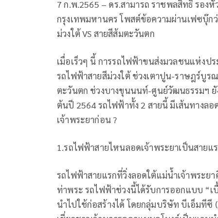
7 ก.พ.2565 – ดร.สามารถ ราชพลสิทธิ์ รองหั
กรุงเทพมหานคร โพสต์ข้อความผ่านเฟซบุ๊กว
ม่วงใต้ VS สายสีส้มตะวันตก
เมื่อเร็วๆ นี้ การรถไฟฟ้าขนส่งมวลชนแห่งปร
รถไฟฟ้าสายสีม่วงใต้ ช่วงเตาปูน-ราษฎร์บูร
ตะวันตก ช่วงบางขุนนนท์-ศูนย์วัฒนธรรมฯ ยังไ
ต้นปี 2564 รถไฟฟ้าทั้ง 2 สายนี้ มีเส้นทาง
เจ้าพระยาก่อน ?
1.รถไฟฟ้าสายไหนลอดเจ้าพระยาเป็นสายแร
รถไฟฟ้าสายแรกที่วิ่งลอดใต้แม่น้ำเจ้าพระย
ท่าพระ รถไฟฟ้าช่วงนี้ได้รับการออกแบบ “เบื้
นำไปใช้ก่อสร้างได้ โดยกลุ่มบริษัท บีเอ็มทีซี