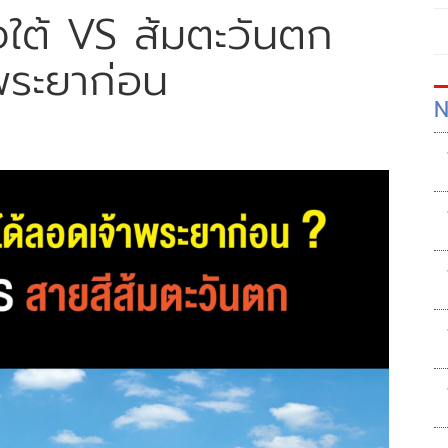
งใต้ VS ส้มตะวันตก
พระยาก่อน
N