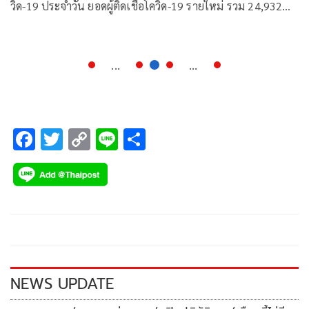
วิด-19 ประจำวัน ยอดผู้ติดเชื้อโควิด-19 รายใหม่ รวม 24,932
ราย จำแนกเป็น ผู้ป่วยจากในประเทศ 24,765 ราย ผู้ป่วยมาจาก
ต่างประเทศ 167 ราย
...
...
F
T
C
Li
S
ac
wi
o
n
h
e
tt
p
e
ar
b
er
y
e
o
Li
o
n
k
k
NEWS UPDATE