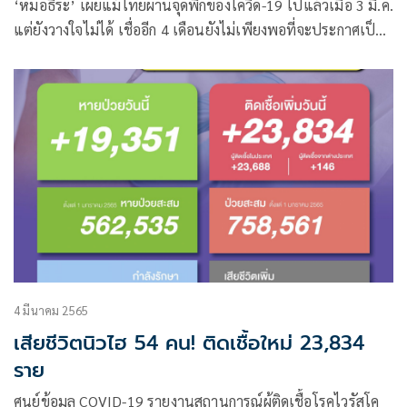
‘หมอธีระ’ เผยแม้ไทยผ่านจุดพีกของโควิด-19 ไปแล้วเมื่อ 3 มี.ค.
แต่ยังวางใจไม่ได้ เชื่ออีก 4 เดือนยังไม่เพียงพอที่จะประกาศเป็น
โรคประจำถิ่น
4 มีนาคม 2565
เสียชีวิตนิวไฮ 54 คน! ติดเชื้อใหม่ 23,834
ราย
ศูนย์ข้อมูล COVID-19 รายงานสถานการณ์ผู้ติดเชื้อโรคไวรัสโค