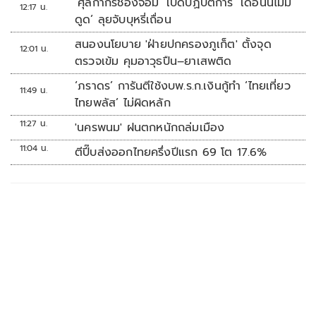
‘ศุลกากรช่องจอม’ เปิดปฏิบัติการ ‘เดือนนี้ไม่มี
12:17 น.
ดูด’ ลุยจับบุหรี่เถื่อน
สนองนโยบาย 'ฝ่ายปกครองภูเก็ต' ตั้งจุด
12:01 น.
ตรวจเข้ม คุมอาวุธปืน–ยาเสพติด
‘ภราดร’ การันตีใช้งบพ.ร.ก.เงินกู้ทำ ‘ไทยเที่ยว
11:49 น.
ไทยพลัส’ ไม่ผิดหลัก
11:27 น.
'นครพนม' ฝนตกหนักถล่มเมือง
11:04 น.
ตีปี๊บส่งออกไทยครึ่งปีแรก 69 โต 17.6%