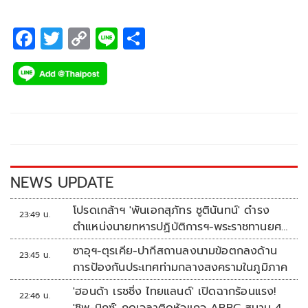
F
T
C
Li
S
ac
wi
o
n
h
e
tt
p
e
ar
b
er
y
e
o
Li
o
n
k
k
NEWS UPDATE
โปรดเกล้าฯ 'พันเอกสุภัทร ชูตินันทน์' ดำรง
23:49 น.
ตำแหน่งนายทหารปฏิบัติการฯ-พระราชทานยศ
'พลตรี'
ซาอุฯ-ตุรเคีย-ปากีสถานลงนามข้อตกลงด้าน
23:45 น.
การป้องกันประเทศท่ามกลางสงครามในภูมิภาค
'ฮอนด้า เรซซิ่ง ไทยแลนด์' เปิดฉากร้อนแรง!
22:46 น.