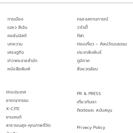
การเมือง
กรองสถานการณ์
เปลว สีเงิน
วาไรตี้
คอลัมนิสต์
กีฬา
บทความ
ท่องเที่ยว – ศิลปวัฒนธรรม
เศรษฐกิจ
ประชาสัมพันธ์
ข่าวพระราชสำนัก
ภูมิภาค
หนังสือพิมพ์
สิ่งแวดล้อม
ต่างประเทศ
PR & PRESS
อาชญากรรม
เกี่ยวกับเรา
X-CITE
ติดต่อและ สนับสนุน
ยานยนต์
สาธารณสุข-คุณภาพชีวิต
Privacy Policy