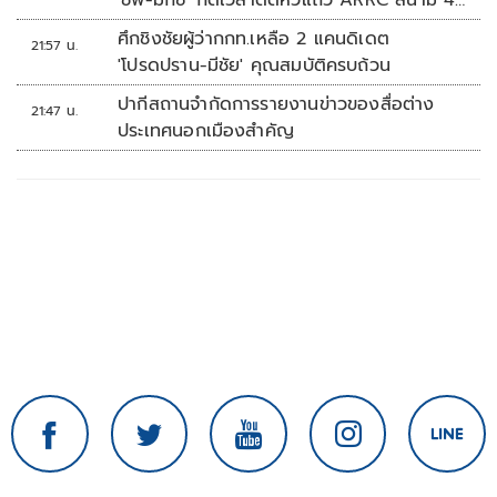
'ชิพ-มิกซ์' กดเวลาติดหัวแถว ARRC สนาม 4
ที่มัลดาลิกา
ศึกชิงชัยผู้ว่ากกท.เหลือ 2 แคนดิเดต
21:57 น.
'โปรดปราน-มีชัย' คุณสมบัติครบถ้วน
ปากีสถานจำกัดการรายงานข่าวของสื่อต่าง
21:47 น.
ประเทศนอกเมืองสำคัญ