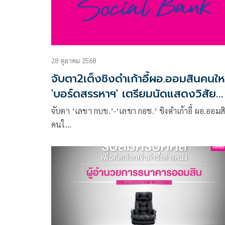
28 ตุลาคม 2568
จับตา2เต็งชิงดำเก้าอี้ผอ.ออมสินคนให
'บอร์ดสรรหาฯ' เตรียมนัดแสดงวิสัย
ทัศน์
จับตา ‘เลขา กบข.’-‘เลขา กอช.’ ชิงดำเก้าอี้ ผอ.ออมส
คนใ…