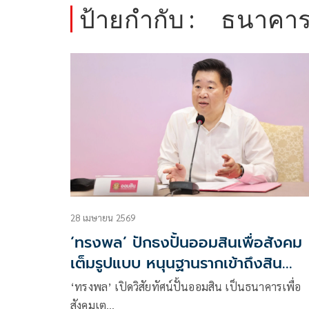
ป้ายกำกับ :
ธนาคาร
28 เมษายน 2569
‘ทรงพล’ ปักธงปั้นออมสินเพื่อสังคม
เต็มรูปแบบ หนุนฐานรากเข้าถึงสิน
เชื่อ1ล้านคน ดันSoft Loanพลังงาน
‘ทรงพล’ เปิดวิสัยทัศน์ปั้นออมสิน เป็นธนาคารเพื่อ
สังคมเต…