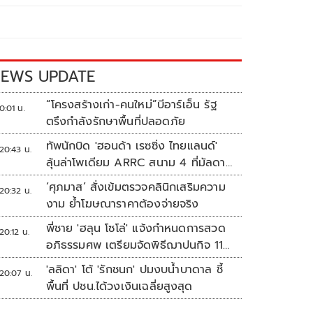
EWS UPDATE
“โครงสร้างเก่า-คนใหม่”บีอาร์เอ็น รัฐ
0:01 น.
ตรึงกำลังรักษาพื้นที่ปลอดภัย
ทัพนักบิด 'ฮอนด้า เรซซิ่ง ไทยแลนด์'
20:43 น.
ลุ้นล่าโพเดียม ARRC สนาม 4 ที่มัลดาลิ
กา
‘ศุภมาส’ สั่งเข้มตรวจคลินิกเสริมความ
20:32 น.
งาม ย้ำโฆษณาราคาต้องจ่ายจริง
พี่ชาย 'ฮลุน โซโล่' แจ้งกำหนดการสวด
20:12 น.
อภิธรรมศพ เตรียมจัดพิธีฌาปนกิจ 11
ส.ค.
'ลลิดา' โต้ 'รักชนก' ปมงบน้ำบาดาล ชี้
20:07 น.
พื้นที่ ปชน.ได้วงเงินเฉลี่ยสูงสุด