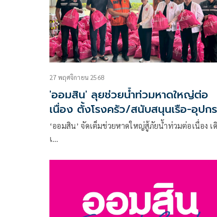
27 พฤศจิกายน 2568
'ออมสิน' ลุยช่วยน้ำท่วมหาดใหญ่ต่อ
เนื่อง ตั้งโรงครัว/สนับสนุนเรือ-อุปก
ไฟฟ้าสำรอง
‘ออมสิน’ จัดเต็มช่วยหาดใหญ่สู้ภัยน้ำท่วมต่อเนื่อง เด
เ…