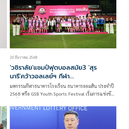
20 ธันวาคม 2568
'วชิราลัย'แชมป์ฟุตบอลสมัย3 'สุร
นารี'คว้าวอลเลย์ฯ กีฬา
ธ.โรงเรียน'ธนาคารออมสิน2568'
มหกรรมกีฬาธนาคารโรงเรียน ธนาคารออมสิน ประจำปี
2568 หรือ GSB Youth Sports Festival เริ่มการแข่งขัน
มาตั้งแต่วันที่ 18 สิงหาคม ที่ผ่านมา และจะดำเนินไป
จนถึงรอบชิงชนะเลิศระดับประเทศในวันที่ 19 ธันวาคม
ชิงถ้วยพระราชทานสมเด็จพระกนิษฐาธิราชเจ้า กรม
สมเด็จพระเทพรัตนราชสุดาฯ สยามบรมราชกุมารี พร้อม