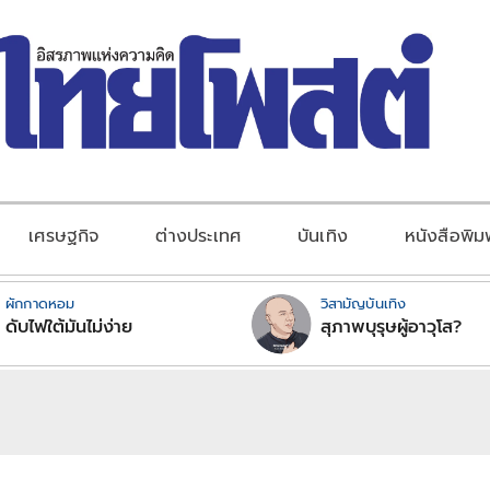
เศรษฐกิจ
ต่างประเทศ
บันเทิง
หนังสือพิม
ผักกาดหอม
วิสามัญบันเทิง
ดับไฟใต้มันไม่ง่าย
สุภาพบุรุษผู้อาวุโส?