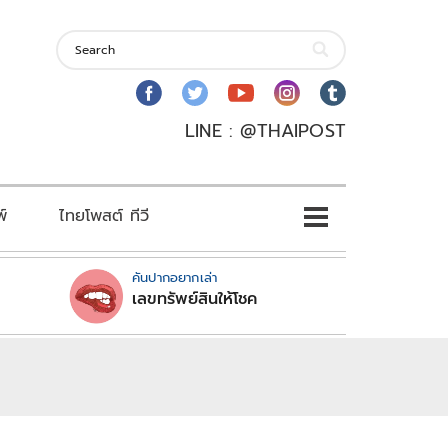
LINE : @THAIPOST
พ์
ไทยโพสต์ ทีวี
คันปากอยากเล่า
เลขทรัพย์สินให้โชค