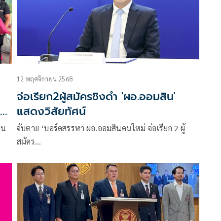
เงินรางวัลรวมกว่า 4.6 ล้านบาท
12 พฤศจิกายน 2568
จ่อเรียก2ผู้สมัครชิงดำ 'ผอ.ออมสิน'
รณ์
แสดงวิสัยทัศน์
ิน
จับตา!! ‘บอร์ดสรรหา ผอ.ออมสินคนใหม่ จ่อเรียก 2 ผู้
สมัคร…