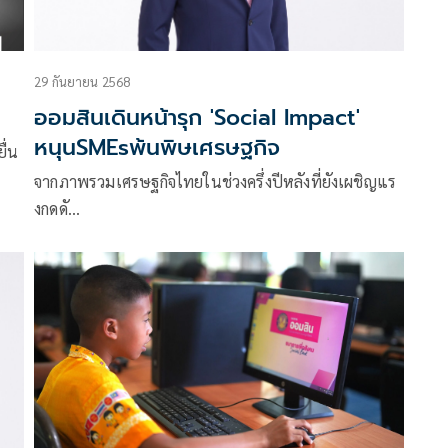
29 กันยายน 2568
ออมสินเดินหน้ารุก 'Social Impact'
หนุนSMEsพ้นพิษเศรษฐกิจ
ื่น
จากภาพรวมเศรษฐกิจไทยในช่วงครึ่งปีหลังที่ยังเผชิญแร
งกดดั…